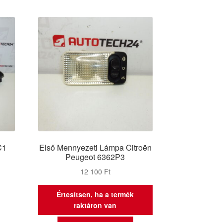
C1
Első Mennyezeti Lámpa Citroën
Peugeot 6362P3
12 100
Ft
Értesítsen, ha a termék
raktáron van