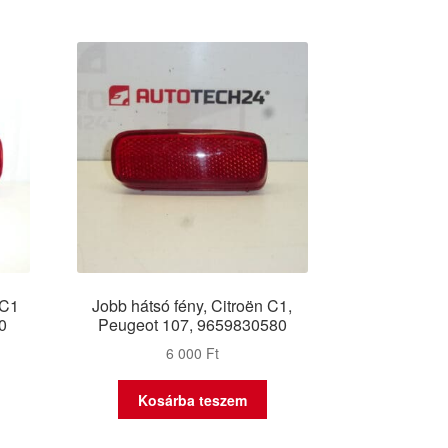
 C1
Jobb hátsó fény, Citroën C1,
0
Peugeot 107, 9659830580
6 000
Ft
Kosárba teszem