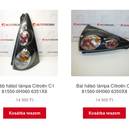
bb hátsó lámpa Citroën C1
Bal hátsó lámpa Citroën 
81550-0H060 6351X8
81560-0H060 6350X8
14 500
Ft
14 500
Ft
Kosárba teszem
Kosárba teszem