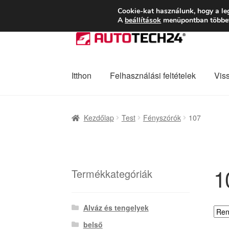
SZÁLLÍTÁS 2618 
Cookie-kat használunk, hogy a le
A
beállítások
menüpontban többet 
Ugrás
Kilépés
a
a
navigációhoz
tartalomba
Itthon
Felhasználási feltételek
Vis
Kezdőlap
Adatvédelmi irányelvek
Felhaszná
Kezdőlap
Test
Fényszórók
107
Panaszkezelési szabályzat
Pénztár
Rólunk
1
Termékkategóriák
Alváz és tengelyek
belső