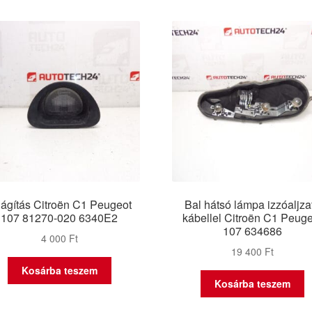
lágítás Citroën C1 Peugeot
Bal hátsó lámpa izzóaljza
107 81270-020 6340E2
kábellel Citroën C1 Peug
107 634686
4 000
Ft
19 400
Ft
Kosárba teszem
Kosárba teszem