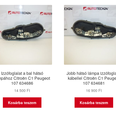
latest
Izzófoglalat a bal hátsó
Jobb hátsó lámpa izzófogla
mpához Citroën C1 Peugeot
kábellel Citroën C1 Peug
107 634686
107 634681
14 500
Ft
16 900
Ft
Kosárba teszem
Kosárba teszem