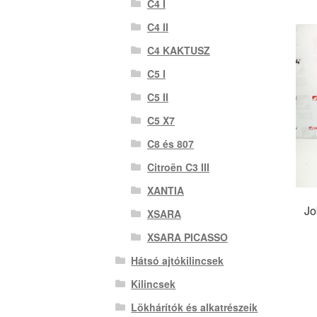
C4 I
C4 II
C4 KAKTUSZ
C5 I
C5 II
C5 X7
C8 és 807
Citroën C3 III
XANTIA
Jo
XSARA
XSARA PICASSO
Hátsó ajtókilincsek
Kilincsek
Lökhárítók és alkatrészeik