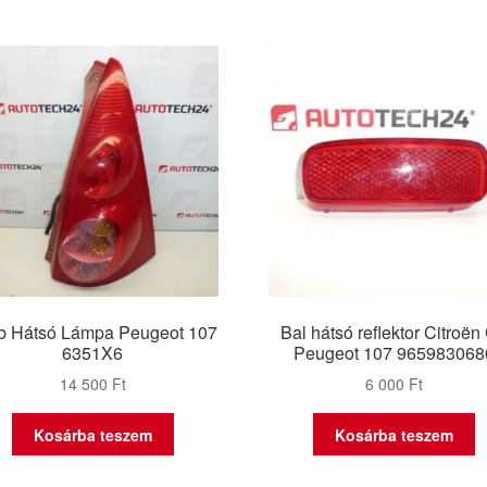
b Hátsó Lámpa Peugeot 107
Bal hátsó reflektor Citroën
6351X6
Peugeot 107 965983068
14 500
Ft
6 000
Ft
Kosárba teszem
Kosárba teszem