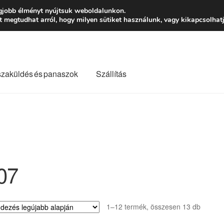
Ft-tól
Hétfő-Péntek
gjobb élményt nyújtsuk weboldalunkon.
megtudhat arról, hogy milyen sütiket használunk, vagy kikapcsolhatj
szaküldés és panaszok
Szállítás
lási feltételek
Kapcsolatba lépni
Kifizetések
Panasz
Saját fiókom
Szállítás
Szállítás világszerte
Szekér
07
Sorted
1–12 termék, összesen 13 db
by