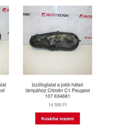
lat
Izzófoglalat a jobb hátsó
eot
lámpához Citroën C1 Peugeot
107 634681
14 500
Ft
Kosárba teszem