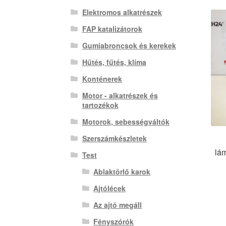
Elektromos alkatrészek
FAP katalizátorok
Gumiabroncsok és kerekek
Hűtés, fűtés, klíma
Konténerek
Motor - alkatrészek és
tartozékok
Motorok, sebességváltók
Szerszámkészletek
lá
Test
Ablaktörlő karok
Ajtólécek
Az ajtó megáll
Fényszórók