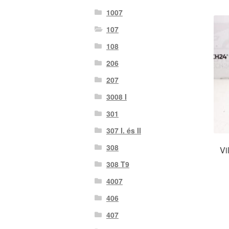
1007
107
108
206
207
3008 I
301
307 I. és II
308
Vi
308 T9
4007
406
407