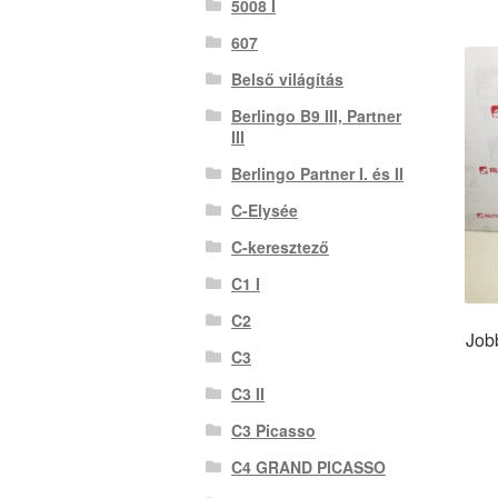
5008 I
607
Belső világítás
Berlingo B9 III, Partner
III
Berlingo Partner I. és II
C-Elysée
C-keresztező
C1 I
C2
Job
C3
C3 II
C3 Picasso
C4 GRAND PICASSO