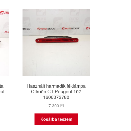
ta
Használt harmadik féklámpa
eot
Citroën C1 Peugeot 107
1606372780
7 300
Ft
Kosárba teszem