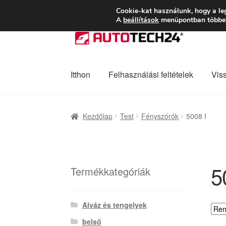
SZÁLLÍTÁS 2618 
Cookie-kat használunk, hogy a le
A
beállítások
menüpontban többet 
Ugrás
Kilépés
a
a
navigációhoz
tartalomba
Itthon
Felhasználási feltételek
Vis
Kezdőlap
Adatvédelmi irányelvek
Felhaszná
Kezdőlap
Test
Fényszórók
5008 I
Panaszkezelési szabályzat
Pénztár
Rólunk
5
Termékkategóriák
Alváz és tengelyek
belső