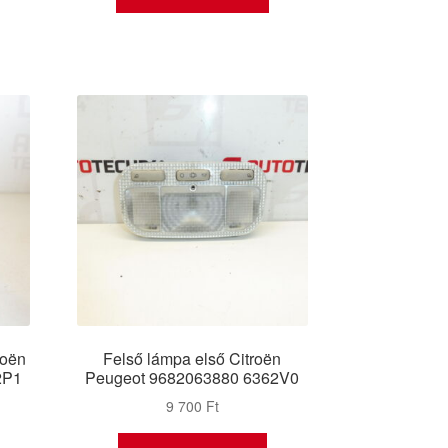
roën
Felső lámpa első Citroën
2P1
Peugeot 9682063880 6362V0
9 700
Ft