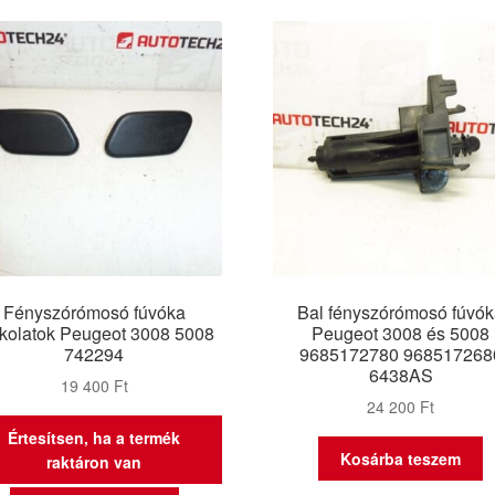
latest
Fényszórómosó fúvóka
Bal fényszórómosó fúvó
kolatok Peugeot 3008 5008
Peugeot 3008 és 5008
742294
9685172780 968517268
6438AS
19 400
Ft
24 200
Ft
Értesítsen, ha a termék
Kosárba teszem
raktáron van