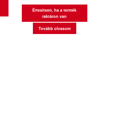
Értesítsen, ha a termék
raktáron van
Tovább olvasom
d