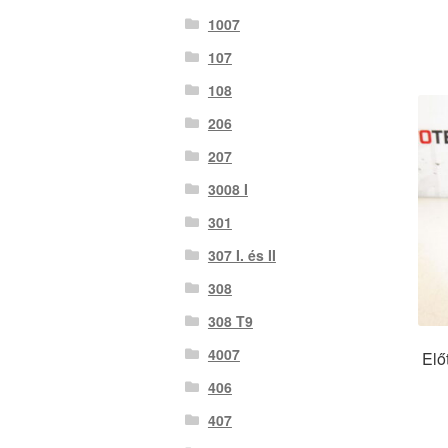
1007
107
108
206
207
3008 I
301
307 I. és II
308
308 T9
4007
Elő
406
407