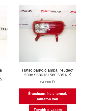
ka
Hátsó parkolólámpa Peugeot
5008 9686161580 6351JK
0
24 200
Ft
Értesítsen, ha a termék
raktáron van
Tovább olvasom