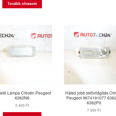
Tovább olvasom
tető Lámpa Citroën Peugeot
Hátsó jobb tetővilágítás Cit
6362N6
Peugeot 9674191077 636
6362P0
2 400
Ft
7 300
Ft