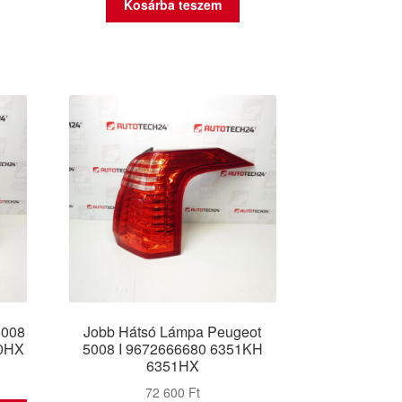
Kosárba teszem
5008
Jobb Hátsó Lámpa Peugeot
50HX
5008 I 9672666680 6351KH
6351HX
72 600
Ft