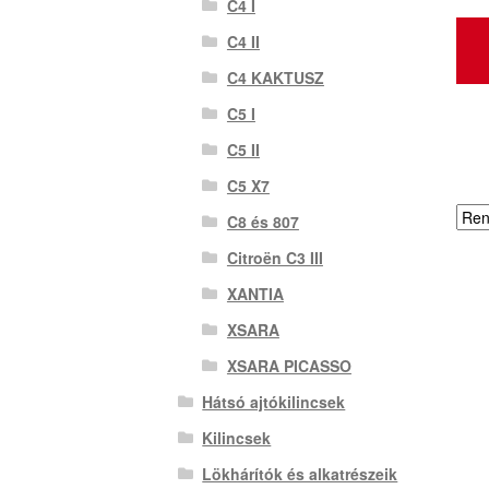
C4 I
C4 II
C4 KAKTUSZ
C5 I
C5 II
C5 X7
C8 és 807
Citroën C3 III
XANTIA
XSARA
XSARA PICASSO
Hátsó ajtókilincsek
Kilincsek
Lökhárítók és alkatrészeik