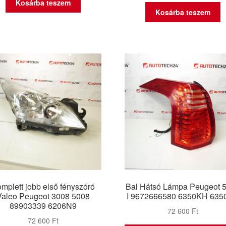
Kosárba teszem
Kosárba teszem
mplett jobb első fényszóró
Bal Hátsó Lámpa Peugeot 
Valeo Peugeot 3008 5008
I 9672666580 6350KH 63
89903339 6206N9
72 600
Ft
72 600
Ft