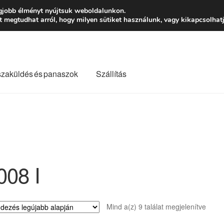
Ft-tól
Hétfő-Péntek
gjobb élményt nyújtsuk weboldalunkon.
megtudhat arról, hogy milyen sütiket használunk, vagy kikapcsolhatj
szaküldés és panaszok
Szállítás
lási feltételek
Kapcsolatba lépni
Kifizetések
Panasz
Saját fiókom
Szállítás
Szállítás világszerte
Szekér
008 I
Sorte
Mind a(z) 9 találat megjelenítve
by