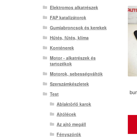
Elektromos alkatrészek
FAP katalizátorok
Gumiabroncsok és kerekek
Hűtés, fűtés, klíma
Konténerek
Motor - alkatrészek és
tartozékok
Motorok, sebességváltók
Szerszámkészletek
bur
Test
Ablaktörlő karok
Ajtólécek
Az ajtó megáll
Fényszórók