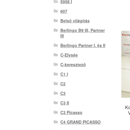
5008 I
607
Belső világítás
Berlingo B9 III, Partner
III
Berlingo Partner I. és II
C-Elysée
C-keresztező
C1 I
C2
C3
C3 II
Ko
C3 Picasso
C4 GRAND PICASSO