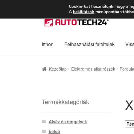
SZÁLLÍTÁS 2618 
Cookie-kat használunk, hogy a le
A
beállítások
menüpontban többet 
Ugrás
Kilépés
a
a
navigációhoz
tartalomba
Itthon
Felhasználási feltételek
Vis
Kezdőlap
Adatvédelmi irányelvek
Felhaszná
Kezdőlap
Elektromos alkatrészek
Fordul
Panaszkezelési szabályzat
Pénztár
Rólunk
X
Termékkategóriák
Alváz és tengelyek
belső