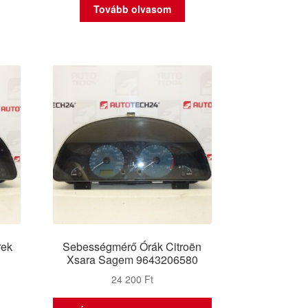
Tovább olvasom
rek
Sebességmérő Órák Citroën
Xsara Sagem 9643206580
24 200
Ft