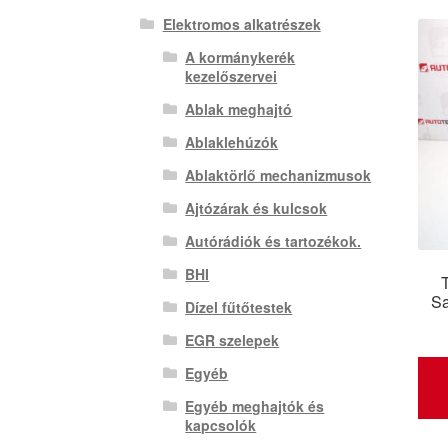
Elektromos alkatrészek
A kormánykerék
kezelőszervei
Ablak meghajtó
Ablaklehúzók
Ablaktörlő mechanizmusok
Ajtózárak és kulcsok
Autórádiók és tartozékok.
BHI
S
Dízel fűtőtestek
EGR szelepek
Egyéb
Egyéb meghajtók és
kapcsolók