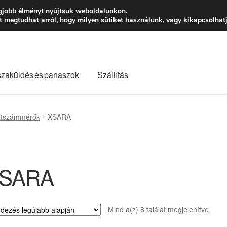
Ft-tól
Hétfő-Péntek
gjobb élményt nyújtsuk weboldalunkon.
megtudhat arról, hogy milyen sütiket használunk, vagy kikapcsolhatj
szaküldés és panaszok
Szállítás
lási feltételek
Kapcsolatba lépni
Kifizetések
Panasz
atszámmérők
XSARA
Saját fiókom
Szállítás
Szállítás világszerte
Szekér
SARA
Sorte
Mind a(z) 8 találat megjelenítve
by