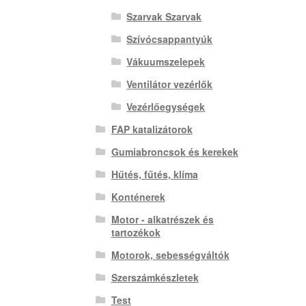
Szarvak Szarvak
Szívócsappantyúk
Vákuumszelepek
Ventilátor vezérlők
Vezérlőegységek
FAP katalizátorok
Gumiabroncsok és kerekek
Hűtés, fűtés, klíma
Konténerek
Motor - alkatrészek és
tartozékok
Motorok, sebességváltók
Szerszámkészletek
Test