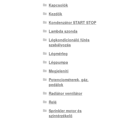
Kapcsolók
Kezdők
Kondenzátor START STOP
Lambda szonda
Légkondicionáló fűtés
szabályozás
Légmérleg
Légpumpa
Megjeleníti
Potenciométerek, gáz.
pedálok
Radiátor ventilátor
Relé
Sprinkler motor és
szintérzékelő