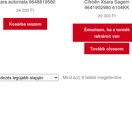
ara automata 9648819580
Citroën Xsara Sagem
9641902980 6104KK
24 200
Ft
29 000
Ft
Kosárba teszem
Értesítsen, ha a termék
raktáron van
Tovább olvasom
Sorte
Mind a(z) 8 találat megjelenítve
by
latest