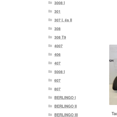
3008 I
301
307 I. és II
308
308 T9
4007
406
407
5008 I
607
807
BERLINGO I
BERLINGO II
Ta
BERLINGO III