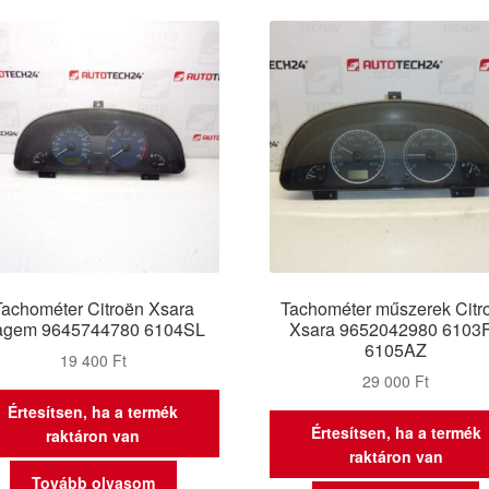
latest
Tachométer Citroën Xsara
Tachométer műszerek Citr
agem 9645744780 6104SL
Xsara 9652042980 6103
6105AZ
19 400
Ft
29 000
Ft
Értesítsen, ha a termék
Értesítsen, ha a termék
raktáron van
raktáron van
Tovább olvasom