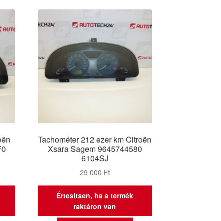
oën
Tachométer 212 ezer km Citroën
F0
Xsara Sagem 9645744580
6104SJ
29 000
Ft
Értesítsen, ha a termék
raktáron van