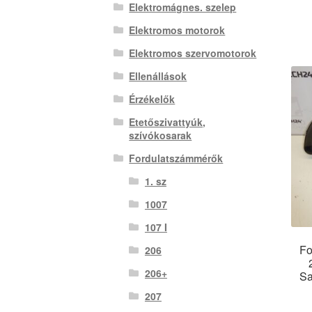
Elektromágnes. szelep
Elektromos motorok
Elektromos szervomotorok
Ellenállások
Érzékelők
Etetőszivattyúk,
szívókosarak
Fordulatszámmérők
1. sz
1007
107 I
Fo
206
206+
S
207