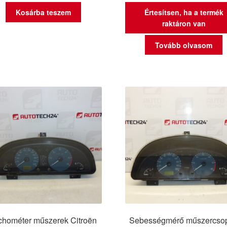
Kosárba teszem
Értesítsen, ha a termék
raktáron van
Tovább olvasom
chométer műszerek Citroën
Sebességmérő műszercsop