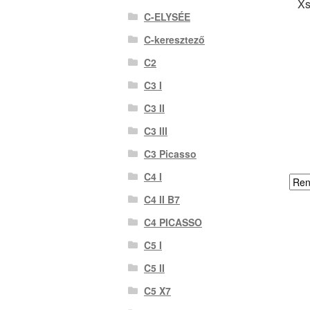
Xs
C-ELYSÉE
C-keresztező
C2
C3 I
C3 II
C3 III
C3 Picasso
C4 I
C4 II B7
C4 PICASSO
C5 I
C5 II
C5 X7