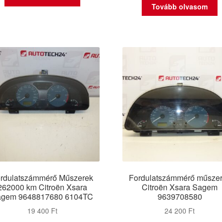
Tovább olvasom
rdulatszámmérő Műszerek
Fordulatszámmérő műsze
262000 km Citroën Xsara
Citroën Xsara Sagem
agem 9648817680 6104TC
9639708580
19 400
Ft
24 200
Ft