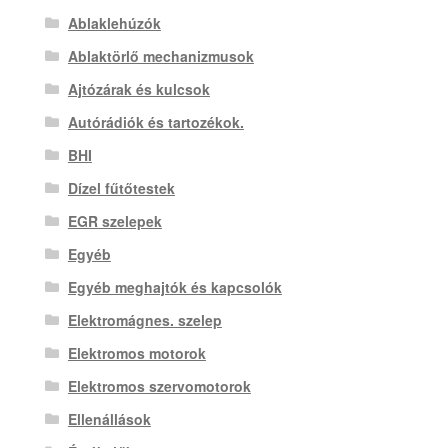
Ablaklehúzók
Ablaktörlő mechanizmusok
Ajtózárak és kulcsok
Autórádiók és tartozékok.
BHI
Dízel fűtőtestek
EGR szelepek
Egyéb
Egyéb meghajtók és kapcsolók
Elektromágnes. szelep
Elektromos motorok
Elektromos szervomotorok
Ellenállások