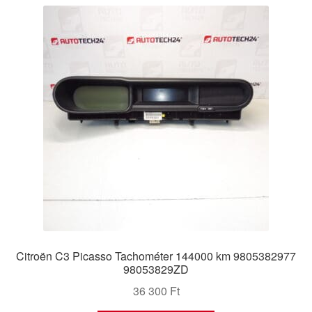
Panaszkezelési szabályzat
Pénztár
Rólunk
Saját fiókom
Szállítás
Szállítás világszerte
Szekér
Citroën C3 Picasso Tachométer 144000 km 9805382977
98053829ZD
36 300
Ft