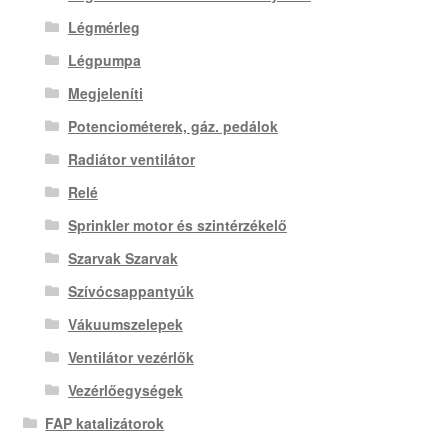
Légmérleg
Légpumpa
Megjeleníti
Potenciométerek, gáz. pedálok
Radiátor ventilátor
Relé
Sprinkler motor és szintérzékelő
Szarvak Szarvak
Szívócsappantyúk
Vákuumszelepek
Ventilátor vezérlők
Vezérlőegységek
FAP katalizátorok