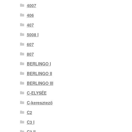
4007
406
407
5008 I
607
807
BERLINGO I
BERLINGO II
BERLINGO III
C-ELYSÉE
C-keresztező
C2
C3 I
C3 II