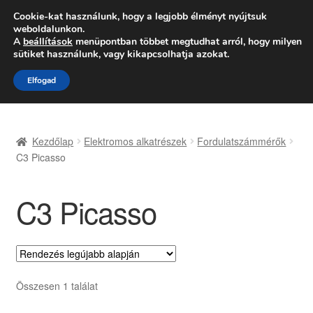
SZÁLLÍTÁS 2618 Ft-tól
Cookie-kat használunk, hogy a legjobb élményt nyújtsuk
weboldalunkon.
Hétfő-Péntek 9:00–16:00
06 80 088 054
A
beállítások
menüpontban többet megtudhat arról, hogy milyen
sütiket használunk, vagy kikapcsolhatja azokat.
Ugrás
Kilépés
Menü
Elfogad
a
a
navigációhoz
tartalomba
Kezdőlap
Kezdőlap
Elektromos alkatrészek
Fordulatszámmérők
Adatvédelmi irányelvek
C3 Picasso
Felhasználási feltételek
C3 Picasso
Kapcsolatba lépni
Kifizetések
Összesen 1 találat
Panasz