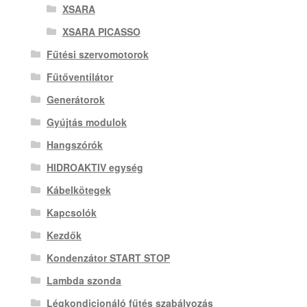
XSARA
XSARA PICASSO
Fűtési szervomotorok
Fűtőventilátor
Generátorok
Gyújtás modulok
Hangszórók
HIDROAKTIV egység
Kábelkötegek
Kapcsolók
Kezdők
Kondenzátor START STOP
Lambda szonda
Légkondicionáló fűtés szabályozás