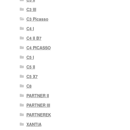
C3 III
C3 Picasso
C4 I
C4 II B7
C4 PICASSO
C5 I
C5 II
C5 X7
C8
PARTNER II
PARTNER III
PARTNEREK
XANTIA