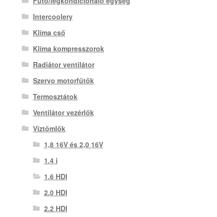
Fűtő/légkondicionáló egység
Intercoolery
Klíma cső
Klíma kompresszorok
Radiátor ventilátor
Szervo motorfűtők
Termosztátok
Ventilátor vezérlők
Víztömlők
1,8 16V és 2,0 16V
1.4 i
1.6 HDI
2.0 HDI
2.2 HDI