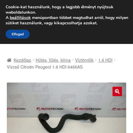
SZÁLLÍTÁS 2618 Ft-tól
Cookie-kat használunk, hogy a legjobb élményt nyújtsuk
weboldalunkon.
Hétfő-Péntek 9:00–16:00
06 80 088 054
A
beállítások
menüpontban többet megtudhat arról, hogy milyen
sütiket használunk, vagy kikapcsolhatja azokat.
Ugrás
Kilépés
Menü
Elfogad
a
a
navigációhoz
tartalomba
Kezdőlap
Kezdőlap
Hűtés, fűtés, klíma
Víztömlők
1.6 HDI
Adatvédelmi irányelvek
Vízcső Citroën Peugeot 1.6 HDI 6466AS
Felhasználási feltételek
Kapcsolatba lépni
🔍
Kifizetések
Panasz