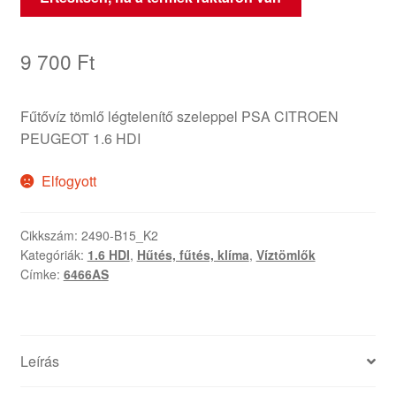
9 700
Ft
Fűtővíz tömlő légtelenítő szeleppel PSA CITROEN
PEUGEOT 1.6 HDI
Elfogyott
Cikkszám:
2490-B15_K2
Kategóriák:
1.6 HDI
,
Hűtés, fűtés, klíma
,
Víztömlők
Címke:
6466AS
Leírás