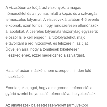
A vízcsőben az időjárási viszonyok, a magas
hőmérséklet és a nyomás miatt a kopás és a szivárgás
természetes folyamat. A vízcsövek általában 4-5 évente
elkopnak, ezért fontos, hogy rendszeresen ellenőrizzük
állapotukat. A cserélés folyamata viszonylag egyszerű:
először is le kell engedni a fűtőfolyadékot, majd
eltávolítani a régi vízcsövet, és felszerelni az újat.
Ügyeljen arra, hogy a tömítések tökéletesen
illeszkedjenek, ezzel megelőzheti a szivárgást.
Ha a leírásban másként nem szerepel, minden fotó
illusztráció.
Fenntartjuk a jogot, hogy a megrendelt referenciát a
gyártó szerint helyettesítő referenciával helyettesítsük.
Az alkatrészek balesetet szenvedett járművekből