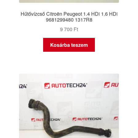
Hűtővízcső Citroën Peugeot 1.4 HDi 1.6 HDi
9681299480 1317R8
9 700
Ft
Kosárba teszem