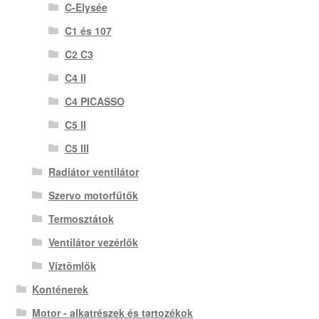
C-Elysée
C1 és 107
C2 C3
C4 II
C4 PICASSO
C5 II
C5 III
Radiátor ventilátor
Szervo motorfűtők
Termosztátok
Ventilátor vezérlők
Víztömlők
Konténerek
Motor - alkatrészek és tartozékok