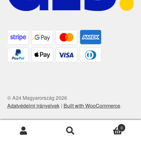
© A24 Magyarország 2026
Adatvédelmi irányelvek
Built with WooCommerce
.
0
Keresés
Keresés
a