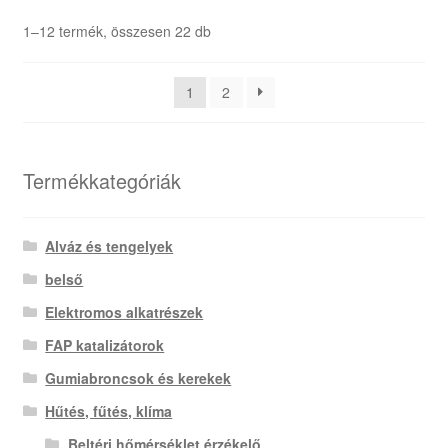
Sorted
1–12 termék, összesen 22 db
by
latest
1
2
Termékkategóriák
Alváz és tengelyek
belső
Elektromos alkatrészek
FAP katalizátorok
Gumiabroncsok és kerekek
Hűtés, fűtés, klíma
Beltéri hőmérséklet érzékelő