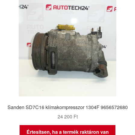
Sanden SD7C16 klímakompresszor 1304F 9656572680
24 200
Ft
Értesítsen, ha a termék raktáron van