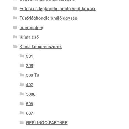
Fűtési és légkondicionáló ventilátorok
Fűtő/légkondicionáló egység
Intercoolery
Klíma cső
Klíma kompresszorok
301
308
308 T9
407
5008
508
607
BERLINGO PARTNER