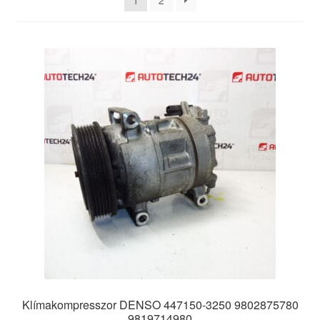
1
2
Panaszkezelési szabályzat
Pénztár
Rólunk
Saját fiókom
Szállítás
Szállítás világszerte
Szekér
Klímakompresszor DENSO 447150-3250 9802875780
9819714980