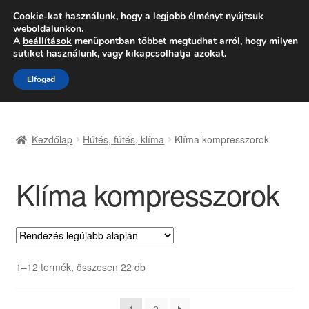
SZÁLLÍTÁS 2618 Ft-tól
Cookie-kat használunk, hogy a legjobb élményt nyújtsuk
weboldalunkon.
Hétfő-Péntek 9:00–16:00
06 80 088 054
A
beállítások
menüpontban többet megtudhat arról, hogy milyen
sütiket használunk, vagy kikapcsolhatja azokat.
Ugrás
Kilépés
Menü
Elfogad
a
a
navigációhoz
tartalomba
Kezdőlap
Kezdőlap
Hűtés, fűtés, klíma
Klíma kompresszorok
Adatvédelmi irányelvek
Klíma kompresszorok
Felhasználási feltételek
Kapcsolatba lépni
Kifizetések
Sorted
1–12 termék, összesen 22 db
by
Panasz
latest