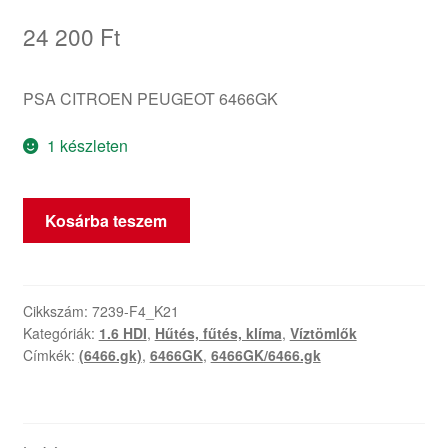
24 200
Ft
PSA CITROEN PEUGEOT 6466GK
1 készleten
Víztömlő
Kosárba teszem
Citroën
Peugeot
1.6
HDI
Cikkszám:
7239-F4_K21
Kategóriák:
1.6 HDI
,
Hűtés, fűtés, klíma
,
Víztömlők
6466GK
Címkék:
(6466.gk)
,
6466GK
,
6466GK/6466.gk
mennyiség