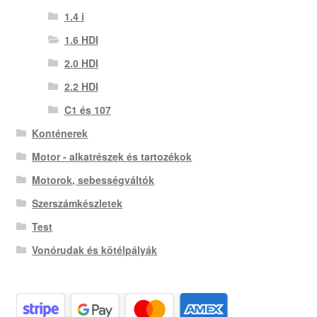
1.4 i
1.6 HDI
2.0 HDI
2.2 HDI
C1 és 107
Konténerek
Motor - alkatrészek és tartozékok
Motorok, sebességváltók
Szerszámkészletek
Test
Vonórudak és kötélpályák