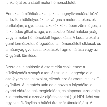
funkcióját és a stabil motor hőmérsékletét.
Ennek a tömlőhibának a tipikus megnyilvánulásai közé
tartozik a hűtőfolyadék -szivárgás a motoros rekeszek
partícióján, a gyors csatlakozók közelében zümmögés, a
fülke édes glikol szaga, a rosszabb fűtési hatékonyság
vagy a motor hőmérsékleti ingadozása. A kudarc okai a
gumi természetes öregedése, a hőmérsékleti ciklusok és
a műanyag gyorscsatlakozások fragmentálása vagy az
O-gyűrűk tömítése.
Szerelési ajánlások: A csere előtt csökkentse a
hűtőfolyadék szintjét a tömlőszint alatt, engedje el a
csat/gyors csatlakozókat, ellenőrizze és cserélje ki az O-
gyűrűket. A telepítés után adja hozzá a folyadékot a
gyártó előírásainak megfelelően, és alaposan szondálja
ki a rendszert a szerviz eljárás szerint (1,6 HDI -ként van
egy szellőzőnyílás a hűtési áramkör útmutatóján). A