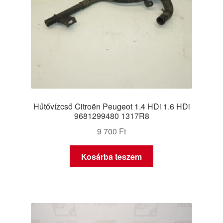
Hűtővízcső Citroën Peugeot 1.4 HDi 1.6 HDi
9681299480 1317R8
9 700
Ft
Kosárba teszem