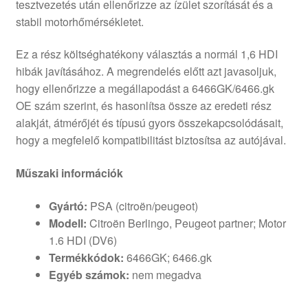
tesztvezetés után ellenőrizze az ízület szorítását és a
stabil motorhőmérsékletet.
Ez a rész költséghatékony választás a normál 1,6 HDI
hibák javításához. A megrendelés előtt azt javasoljuk,
hogy ellenőrizze a megállapodást a 6466GK/6466.gk
OE szám szerint, és hasonlítsa össze az eredeti rész
alakját, átmérőjét és típusú gyors összekapcsolódásait,
hogy a megfelelő kompatibilitást biztosítsa az autójával.
Műszaki információk
Gyártó:
PSA (citroën/peugeot)
Modell:
Citroën Berlingo, Peugeot partner; Motor
1.6 HDI (DV6)
Termékkódok:
6466GK; 6466.gk
Egyéb számok:
nem megadva