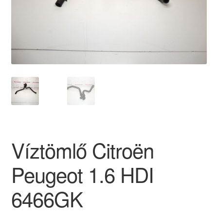
Panaszkezelési szabályzat
Pénztár
Rólunk
Saját fiókom
Szállítás
Víztömlő Citroën
Szállítás világszerte
Peugeot 1.6 HDI
Szekér
6466GK