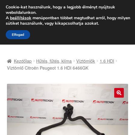
SZÁLLÍTÁS 2618 Ft-tól
Cookie-kat használunk, hogy a legjobb élményt nyújtsuk
weboldalunkon.
Hétfő-Péntek 9:00–16:00
06 80 088 054
A
beállítások
menüpontban többet megtudhat arról, hogy milyen
sütiket használunk, vagy kikapcsolhatja azokat.
Ugrás
Kilépés
Menü
Elfogad
a
a
navigációhoz
tartalomba
Kezdőlap
Kezdőlap
Hűtés, fűtés, klíma
Víztömlők
1.6 HDI
Adatvédelmi irányelvek
Víztömlő Citroën Peugeot 1.6 HDI 6466GK
Felhasználási feltételek
Kapcsolatba lépni
🔍
Kifizetések
Panasz