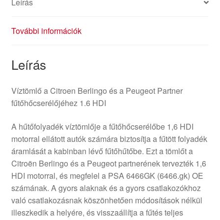
Leírás
További információk
Leírás
Víztömlő a Citroen Berlingo és a Peugeot Partner
fűtőhőcserélőjéhez 1.6 HDI
A hűtőfolyadék víztömlője a fűtőhőcserélőbe 1,6 HDI
motorral ellátott autók számára biztosítja a fűtött folyadék
áramlását a kabinban lévő fűtőhűtőbe. Ezt a tömlőt a
Citroën Berlingo és a Peugeot partnerének tervezték 1,6
HDI motorral, és megfelel a PSA 6466GK (6466.gk) OE
számának. A gyors alaknak és a gyors csatlakozókhoz
való csatlakozásnak köszönhetően módosítások nélkül
illeszkedik a helyére, és visszaállítja a fűtés teljes