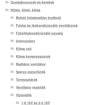
Gumiabroncsok és kerekek
Hűtés, fűtés, klíma
Beltéri hőmérséklet érzékelő
Fűtési és légkondicionáló ventilátorok
Fűtő/légkondicionáló egység
Intercoolery
Klíma cső
Klíma kompresszorok
Radiátor ventilátor
Szervo motorfűtők
Termosztátok
Ventilátor vezérlők
Víztömlők
1,8 16V és 2,0 16V