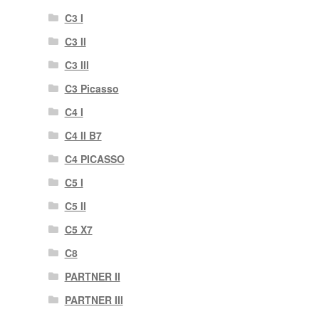
C3 I
C3 II
C3 III
C3 Picasso
C4 I
C4 II B7
C4 PICASSO
C5 I
C5 II
C5 X7
C8
PARTNER II
PARTNER III