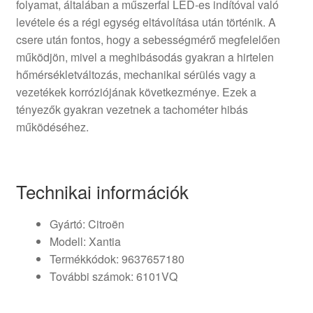
folyamat, általában a műszerfal LED-es indítóval való
levétele és a régi egység eltávolítása után történik. A
csere után fontos, hogy a sebességmérő megfelelően
működjön, mivel a meghibásodás gyakran a hirtelen
hőmérsékletváltozás, mechanikai sérülés vagy a
vezetékek korróziójának következménye. Ezek a
tényezők gyakran vezetnek a tachométer hibás
működéséhez.
Technikai információk
Gyártó: Citroën
Modell: Xantia
Termékkódok: 9637657180
További számok: 6101VQ