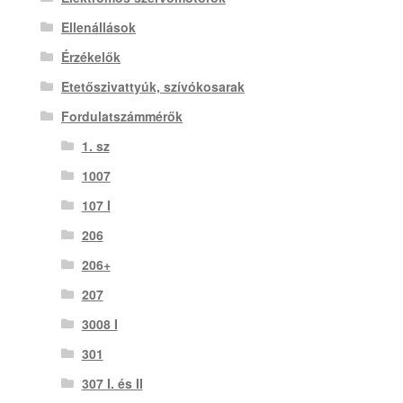
Ellenállások
Érzékelők
Etetőszivattyúk, szívókosarak
Fordulatszámmérők
1. sz
1007
107 I
206
206+
207
3008 I
301
307 I. és II