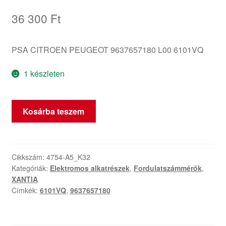
36 300
Ft
PSA CITROEN PEUGEOT 9637657180 L00 6101VQ
1 készleten
Citroën
Kosárba teszem
Xantia
sebességmérő
9637657180
6101VQ
Cikkszám:
4754-A5_K32
Kategóriák:
Elektromos alkatrészek
,
Fordulatszámmérők
,
mennyiség
XANTIA
Címkék:
6101VQ
,
9637657180