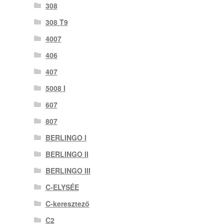
308
308 T9
4007
406
407
5008 I
607
807
BERLINGO I
BERLINGO II
BERLINGO III
C-ELYSÉE
C-keresztező
C2