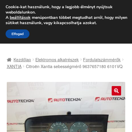
SZÁLLÍTÁS 2618 Ft-tól
Cookie-kat használunk, hogy a legjobb élményt nyújtsuk
weboldalunkon.
Hétfő-Péntek 9:00–16:00
06 80 088 054
A
beállítások
menüpontban többet megtudhat arról, hogy milyen
sütiket használunk, vagy kikapcsolhatja azokat.
Ugrás
Kilépés
Menü
Elfogad
a
a
navigációhoz
tartalomba
Kezdőlap
Kezdőlap
Elektromos alkatrészek
Fordulatszámmérők
Adatvédelmi irányelvek
XANTIA
Citroën Xantia sebességmérő 9637657180 6101VQ
Felhasználási feltételek
Kapcsolatba lépni
🔍
Kifizetések
Panasz