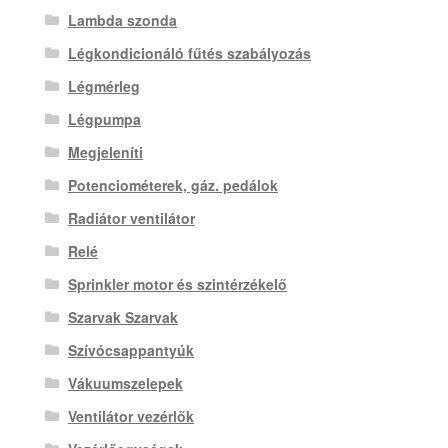
Lambda szonda
Légkondicionáló fűtés szabályozás
Légmérleg
Légpumpa
Megjeleníti
Potenciométerek, gáz. pedálok
Radiátor ventilátor
Relé
Sprinkler motor és szintérzékelő
Szarvak Szarvak
Szívócsappantyúk
Vákuumszelepek
Ventilátor vezérlők