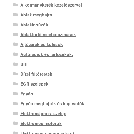
A kormánykerék kezelőszervei
Ablak meghajtó
Ablaklehúzók
Ablaktörlő mechanizmusok
Ajtózárak és kulcsok
Autórádiók és tartozékok.
BHI
Dízel fűtőtestek
EGR szelepek
Egyéb
Egyéb meghajtók és kapcsolók
Elektromágnes. szelep
Elektromos motorok
Elektromos szervomotorok