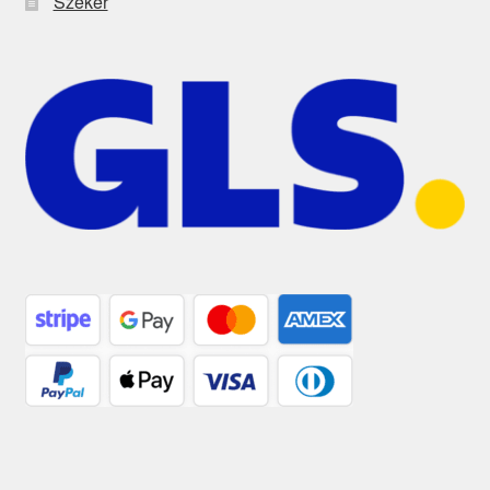
Szekér