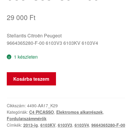
29 000
Ft
Stellantis Citroën Peugeot
9664365280-F-00 6103V3 6103KV 6103V4
1 készleten
Tachométer
Kosárba teszem
Citroën
C4
Picasso
9664365280-
Cikkszám:
4490-AA17_K29
Kategóriák:
C4 PICASSO
,
Elektromos alkatrészek
,
F-
Fordulatszámmérők
00
Címkék:
2013-ig
,
6103KV
,
6103V3
,
6103V4
,
9664365280-F-00
mennyiség