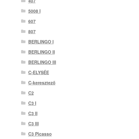
407
5008 I
607
807
BERLINGO I
BERLINGO II
BERLINGO III
C-ELYSÉE
C-keresztező
C2
C3 I
C3 II
C3 III
C3 Picasso