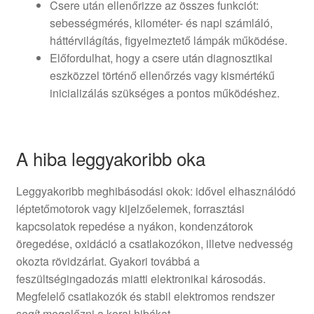
Csere után ellenőrizze az összes funkciót:
sebességmérés, kilométer- és napi számláló,
háttérvilágítás, figyelmeztető lámpák működése.
Előfordulhat, hogy a csere után diagnosztikai
eszközzel történő ellenőrzés vagy kismértékű
inicializálás szükséges a pontos működéshez.
A hiba leggyakoribb oka
Leggyakoribb meghibásodási okok: idővel elhasználódó
léptetőmotorok vagy kijelzőelemek, forrasztási
kapcsolatok repedése a nyákon, kondenzátorok
öregedése, oxidáció a csatlakozókon, illetve nedvesség
okozta rövidzárlat. Gyakori továbbá a
feszültségingadozás miatti elektronikai károsodás.
Megfelelő csatlakozók és stabil elektromos rendszer
segít megelőzni a korai hibákat.