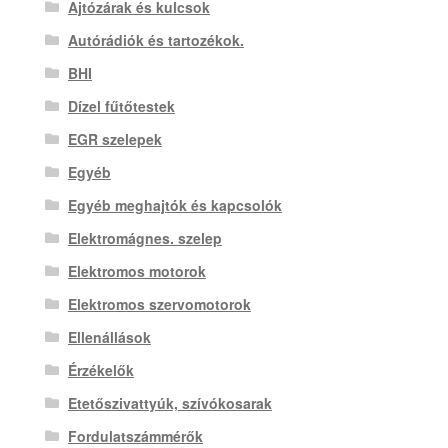
Ajtózárak és kulcsok
Autórádiók és tartozékok.
BHI
Dízel fűtőtestek
EGR szelepek
Egyéb
Egyéb meghajtók és kapcsolók
Elektromágnes. szelep
Elektromos motorok
Elektromos szervomotorok
Ellenállások
Érzékelők
Etetőszivattyúk, szívókosarak
Fordulatszámmérők