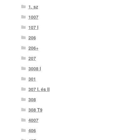
1. sz
1007
107 I
206
206+
207
3008 I
301
307 I. és II
308
308 T9
4007
406