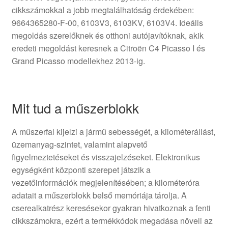
cikkszámokkal a jobb megtalálhatóság érdekében:
9664365280-F-00, 6103V3, 6103KV, 6103V4. Ideális
megoldás szerelőknek és otthoni autójavítóknak, akik
eredeti megoldást keresnek a Citroën C4 Picasso I és
Grand Picasso modellekhez 2013-ig.
Mit tud a műszerblokk
A műszerfal kijelzi a jármű sebességét, a kilométerállást,
üzemanyag-szintet, valamint alapvető
figyelmeztetéseket és visszajelzéseket. Elektronikus
egységként központi szerepet játszik a
vezetőinformációk megjelenítésében; a kilométeróra
adatait a műszerblokk belső memóriája tárolja. A
cserealkatrész keresésekor gyakran hivatkoznak a fenti
cikkszámokra, ezért a termékkódok megadása növeli az