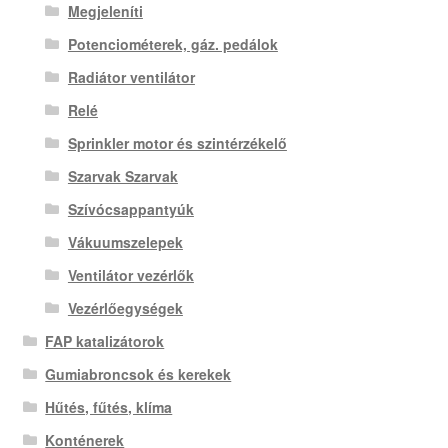
Megjeleníti
Potenciométerek, gáz. pedálok
Radiátor ventilátor
Relé
Sprinkler motor és szintérzékelő
Szarvak Szarvak
Szívócsappantyúk
Vákuumszelepek
Ventilátor vezérlők
Vezérlőegységek
FAP katalizátorok
Gumiabroncsok és kerekek
Hűtés, fűtés, klíma
Konténerek