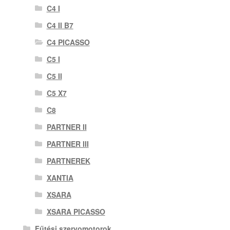
C4 I
C4 II B7
C4 PICASSO
C5 I
C5 II
C5 X7
C8
PARTNER II
PARTNER III
PARTNEREK
XANTIA
XSARA
XSARA PICASSO
Fűtési szervomotorok