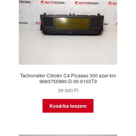
Tachométer Citroën C4 Picasso 300 ezer km
9663755980-D-00 6103T9
29 000
Ft
Kosárba teszem