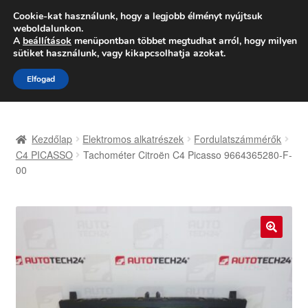
SZÁLLÍTÁS 2618 Ft-tól
Cookie-kat használunk, hogy a legjobb élményt nyújtsuk
weboldalunkon.
Hétfő-Péntek 9:00–16:00
06 80 088 054
A
beállítások
menüpontban többet megtudhat arról, hogy milyen
sütiket használunk, vagy kikapcsolhatja azokat.
Ugrás
Kilépés
Menü
Elfogad
a
a
navigációhoz
tartalomba
Kezdőlap
Kezdőlap
Elektromos alkatrészek
Fordulatszámmérők
Adatvédelmi irányelvek
C4 PICASSO
Tachométer Citroën C4 Picasso 9664365280-F-
00
Felhasználási feltételek
Kapcsolatba lépni
🔍
Kifizetések
Panasz