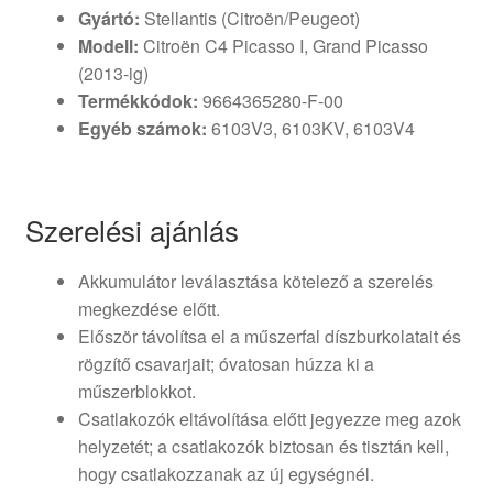
Gyártó:
Stellantis (Citroën/Peugeot)
Modell:
Citroën C4 Picasso I, Grand Picasso
(2013-ig)
Termékkódok:
9664365280-F-00
Egyéb számok:
6103V3, 6103KV, 6103V4
Szerelési ajánlás
Akkumulátor leválasztása kötelező a szerelés
megkezdése előtt.
Először távolítsa el a műszerfal díszburkolatait és
rögzítő csavarjait; óvatosan húzza ki a
műszerblokkot.
Csatlakozók eltávolítása előtt jegyezze meg azok
helyzetét; a csatlakozók biztosan és tisztán kell,
hogy csatlakozzanak az új egységnél.