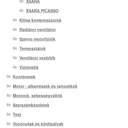
XSARA
XSARA PICASSO
Klíma kompresszorok
Radiátor ventilátor
Szervo motorfűtők
Termosztátok
Ventilátor vezérlők
Víztömlők
Konténerek
Motor - alkatrészek és tartozékok
Motorok, sebességváltók
Szerszámkészletek
Test
Vonórudak és kötélpályák