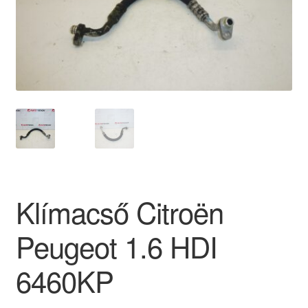
Panaszkezelési szabályzat
Pénztár
Rólunk
Saját fiókom
Szállítás
Klímacső Citroën
Szállítás világszerte
Peugeot 1.6 HDI
Szekér
6460KP