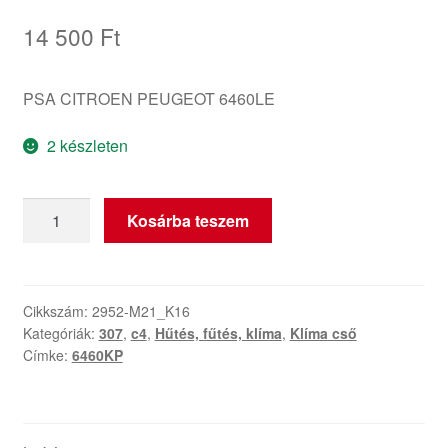
14 500
Ft
PSA CITROEN PEUGEOT 6460LE
2 készleten
Klímacső
Kosárba teszem
Citroën
Peugeot
1.6
HDI
Cikkszám:
2952-M21_K16
Kategóriák:
307
,
c4
,
Hűtés, fűtés, klíma
,
Klíma cső
6460KP
Címke:
6460KP
mennyiség