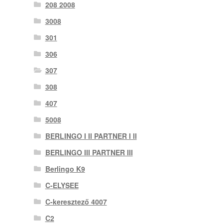
208 2008
3008
301
306
307
308
407
5008
BERLINGO I II PARTNER I II
BERLINGO III PARTNER III
Berlingo K9
C-ELYSEE
C-keresztező 4007
C2