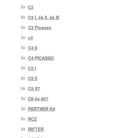
C3
C3 I. és II. és III
C3 Picasso
c4
C4 II
C4 PICASSO
C5 I
C5 II
C5 X7
C8 és 807
PARTNER K9
RCZ
RIFTER