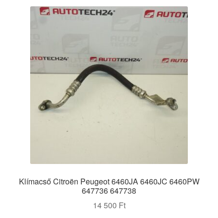
Klímacső Citroën Peugeot 6460JA 6460JC 6460PW
647736 647738
14 500
Ft