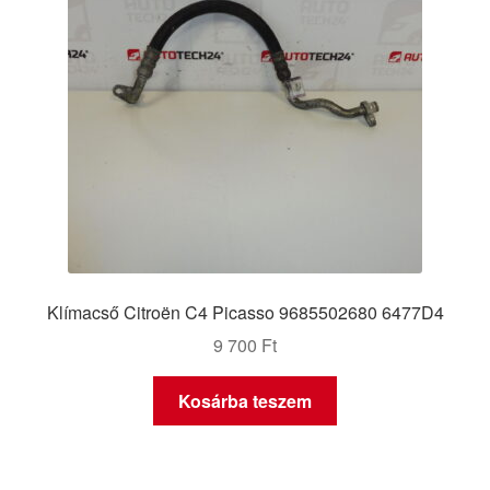
Klímacső Citroën C4 Picasso 9685502680 6477D4
9 700
Ft
Kosárba teszem