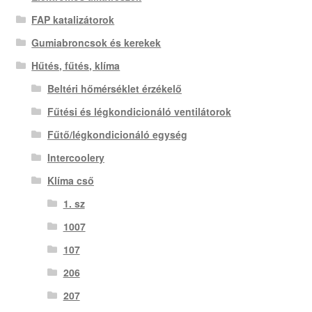
FAP katalizátorok
Gumiabroncsok és kerekek
Hűtés, fűtés, klíma
Beltéri hőmérséklet érzékelő
Fűtési és légkondicionáló ventilátorok
Fűtő/légkondicionáló egység
Intercoolery
Klíma cső
1. sz
1007
107
206
207