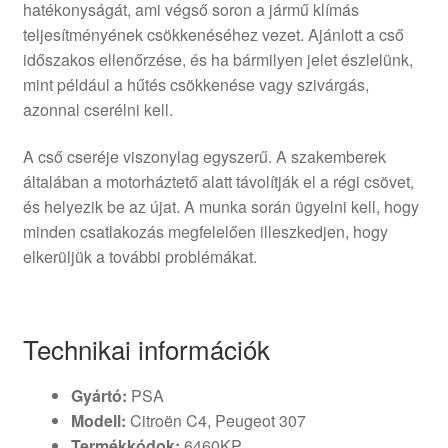
hatékonyságát, ami végső soron a jármű klímás
teljesítményének csökkenéséhez vezet. Ajánlott a cső
időszakos ellenőrzése, és ha bármilyen jelet észlelünk,
mint például a hűtés csökkenése vagy szivárgás,
azonnal cserélni kell.
A cső cseréje viszonylag egyszerű. A szakemberek
általában a motorháztető alatt távolítják el a régi csövet,
és helyezik be az újat. A munka során ügyelni kell, hogy
minden csatlakozás megfelelően illeszkedjen, hogy
elkerüljük a további problémákat.
Technikai információk
Gyártó:
PSA
Modell:
Citroën C4, Peugeot 307
Termékkódok:
6460KP