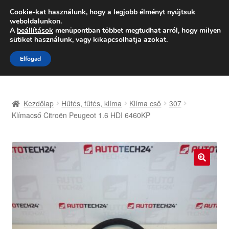
SZÁLLÍTÁS 2618 Ft-tól
Cookie-kat használunk, hogy a legjobb élményt nyújtsuk
weboldalunkon.
Hétfő-Péntek 9:00–16:00
06 80 088 054
A
beállítások
menüpontban többet megtudhat arról, hogy milyen
sütiket használunk, vagy kikapcsolhatja azokat.
Ugrás
Kilépés
Menü
Elfogad
a
a
navigációhoz
tartalomba
Kezdőlap
Kezdőlap
Hűtés, fűtés, klíma
Klíma cső
307
Adatvédelmi irányelvek
Klímacső Citroën Peugeot 1.6 HDI 6460KP
Felhasználási feltételek
Kapcsolatba lépni
🔍
Kifizetések
Panasz