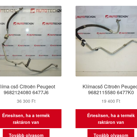
latest
líma cső Citroën Peugeot
Klímacső Citroën Peugeo
9682124080 6477J6
9682115580 6477K0
36 300
Ft
19 400
Ft
Értesítsen, ha a termék
Értesítsen, ha a termék
raktáron van
raktáron van
Tovább olvasom
Tovább olvasom