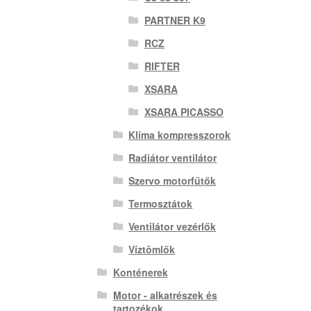
PARTNER K9
RCZ
RIFTER
XSARA
XSARA PICASSO
Klíma kompresszorok
Radiátor ventilátor
Szervo motorfűtők
Termosztátok
Ventilátor vezérlők
Víztömlők
Konténerek
Motor - alkatrészek és
tartozékok