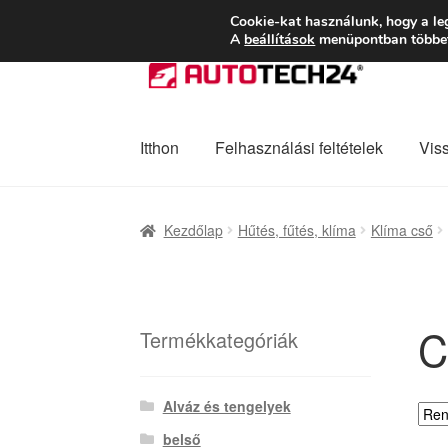
SZÁLLÍTÁS 2618 
Cookie-kat használunk, hogy a le
A
beállítások
menüpontban többet 
Ugrás
Kilépés
a
a
navigációhoz
tartalomba
Itthon
Felhasználási feltételek
Vis
Kezdőlap
Adatvédelmi irányelvek
Felhaszná
Kezdőlap
Hűtés, fűtés, klíma
Klíma cső
Panaszkezelési szabályzat
Pénztár
Rólunk
C3
Termékkategóriák
Alváz és tengelyek
belső