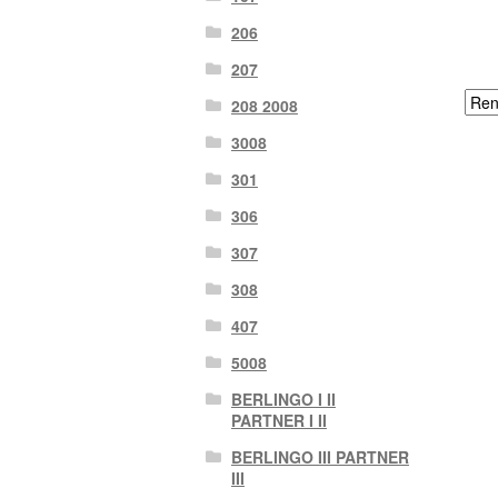
206
207
208 2008
3008
301
306
307
308
407
5008
BERLINGO I II
PARTNER I II
BERLINGO III PARTNER
III