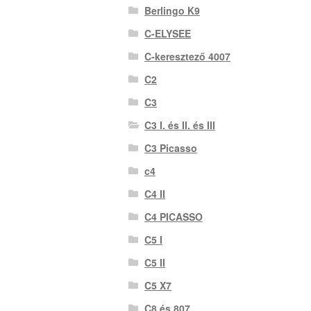
Berlingo K9
C-ELYSEE
C-keresztező 4007
C2
C3
C3 I. és II. és III
C3 Picasso
c4
C4 II
C4 PICASSO
C5 I
C5 II
C5 X7
C8 és 807