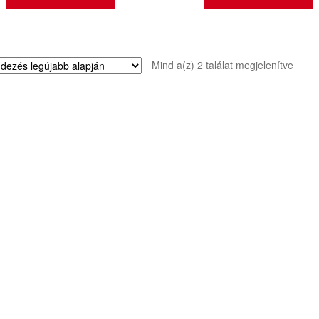
Sorte
Mind a(z) 2 találat megjelenítve
by
latest