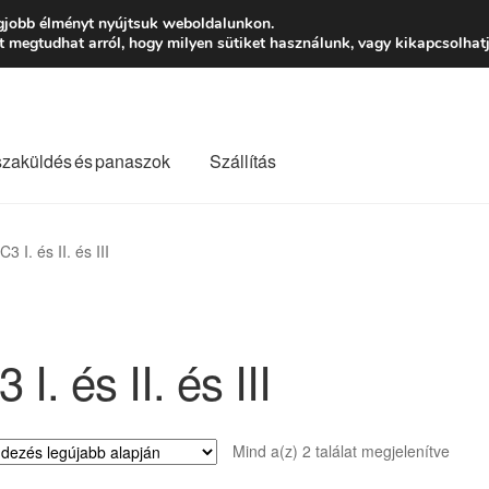
Ft-tól
Hétfő-Péntek
gjobb élményt nyújtsuk weboldalunkon.
megtudhat arról, hogy milyen sütiket használunk, vagy kikapcsolhatj
szaküldés és panaszok
Szállítás
lási feltételek
Kapcsolatba lépni
Kifizetések
Panasz
C3 I. és II. és III
Saját fiókom
Szállítás
Szállítás világszerte
Szekér
 I. és II. és III
Sorte
Mind a(z) 2 találat megjelenítve
by