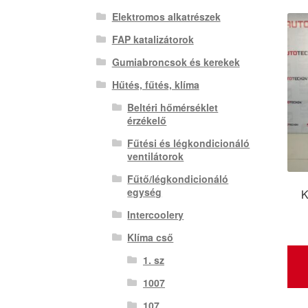
Elektromos alkatrészek
FAP katalizátorok
Gumiabroncsok és kerekek
Hűtés, fűtés, klíma
Beltéri hőmérséklet
érzékelő
Fűtési és légkondicionáló
ventilátorok
Fűtő/légkondicionáló
egység
K
Intercoolery
Klíma cső
1. sz
1007
107