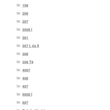
108
206
207
3008 I
301
307 I. és II
308
308 T9
4007
406
407
5008 I
607