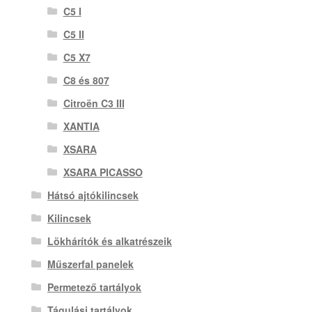
C5 I
C5 II
C5 X7
C8 és 807
Citroën C3 III
XANTIA
XSARA
XSARA PICASSO
Hátsó ajtókilincsek
Kilincsek
Lökhárítók és alkatrészeik
Műszerfal panelek
Permetező tartályok
Tágulási tartályok