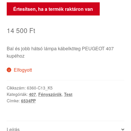
Értesítsen, ha a termék raktáron van
14 500
Ft
Bal és jobb hátsó lámpa kábelköteg PEUGEOT 407
kupéhoz
Elfogyott
Cikkszám:
6360-C13_K5
Kategóriák:
407
,
Fényszórók
,
Test
Címke:
6534PP
Leírás