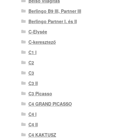
Belső világítás
Berlingo B9 III, Partner III
Berlingo Partner I. és II
C-Elysée
C-keresztező
C1 I
C2
C3
C3 II
C3 Picasso
C4 GRAND PICASSO
C4 I
C4 II
C4 KAKTUSZ