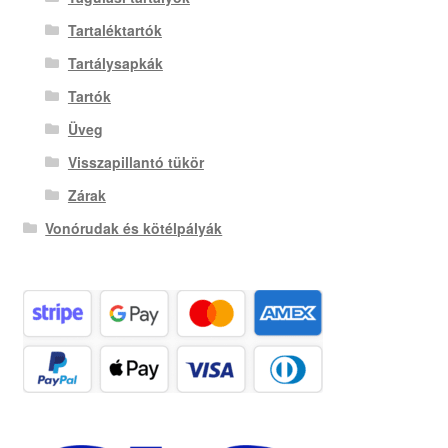
Tartaléktartók
Tartálysapkák
Tartók
Üveg
Visszapillantó tükör
Zárak
Vonórudak és kötélpályák