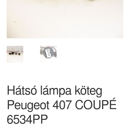
Panaszkezelési szabályzat
Pénztár
Rólunk
Saját fiókom
Szállítás
Hátsó lámpa köteg
Szállítás világszerte
Peugeot 407 COUPÉ
Szekér
6534PP