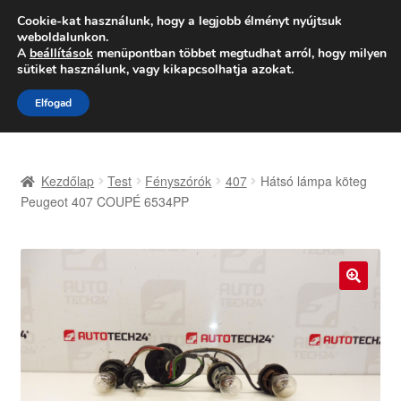
SZÁLLÍTÁS 2618 Ft-tól
Cookie-kat használunk, hogy a legjobb élményt nyújtsuk
weboldalunkon.
Hétfő-Péntek 9:00–16:00
06 80 088 054
A
beállítások
menüpontban többet megtudhat arról, hogy milyen
sütiket használunk, vagy kikapcsolhatja azokat.
Ugrás
Kilépés
Menü
Elfogad
a
a
navigációhoz
tartalomba
Kezdőlap
Kezdőlap
Test
Fényszórók
407
Hátsó lámpa köteg
Adatvédelmi irányelvek
Peugeot 407 COUPÉ 6534PP
Felhasználási feltételek
Kapcsolatba lépni
🔍
Kifizetések
Panasz