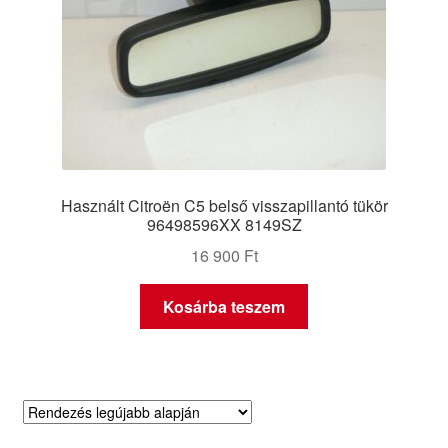
Használt Citroën C5 belső visszapillantó tükör
96498596XX 8149SZ
16 900
Ft
Kosárba teszem