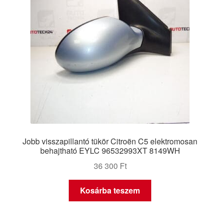
Jobb visszapillantó tükör Citroën C5 elektromosan
behajtható EYLC 96532993XT 8149WH
36 300
Ft
Kosárba teszem