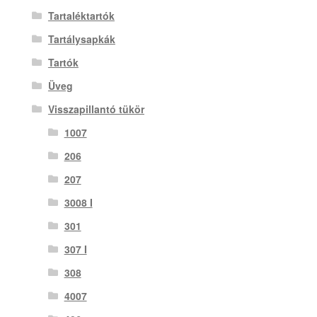
Tartaléktartók
Tartálysapkák
Tartók
Üveg
Visszapillantó tükör
1007
206
207
3008 I
301
307 I
308
4007