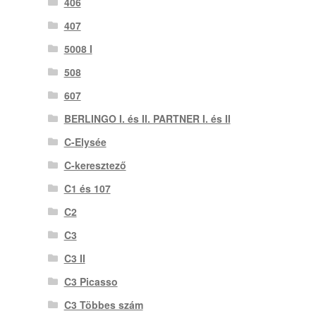
406
407
5008 I
508
607
BERLINGO I. és II. PARTNER I. és II
C-Elysée
C-keresztező
C1 és 107
C2
C3
C3 II
C3 Picasso
C3 Többes szám