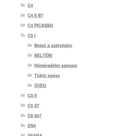
C4
C4 II B7
C4 PICASSO
C5 I
Belső a szélvédőn
BELTÉRI
Hőmérséklet szenzor
Tükör egész
ÜVEG
C5 II
C5 X7
C8 807
DS4
XSARA