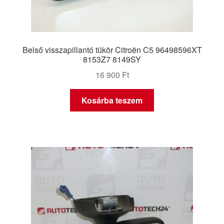
Belső visszapillantó tükör Citroën C5 96498596XT
8153Z7 8149SY
16 900
Ft
Kosárba teszem