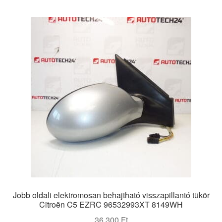
Jobb oldali elektromosan behajtható visszapillantó tükör
Citroën C5 EZRC 96532993XT 8149WH
36 300
Ft