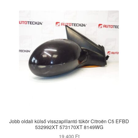
Jobb oldali külső visszapillantó tükör Citroën C5 EFBD
532992XT 573170XT 8149WG
19 400
Ft