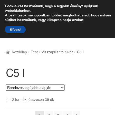
SZÁLLÍTÁS 2618 Ft-tól
Cookie-kat használunk, hogy a legjobb élményt nyújtsuk
weboldalunkon.
Hétfő-Péntek 9:00–16:00
06 80 088 054
A
beállítások
menüpontban többet megtudhat arról, hogy milyen
sütiket használunk, vagy kikapcsolhatja azokat.
Ugrás
Kilépés
Menü
Elfogad
a
a
navigációhoz
tartalomba
Kezdőlap
Kezdőlap
Test
Visszapillantó tükör
C5 I
Adatvédelmi irányelvek
C5 I
Felhasználási feltételek
Kapcsolatba lépni
Kifizetések
Sorted
1–12 termék, összesen 39 db
by
Panasz
latest