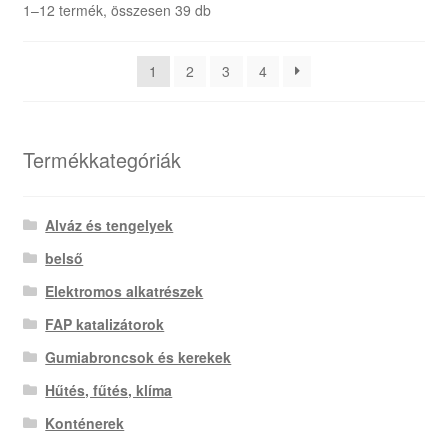
Sorted
1–12 termék, összesen 39 db
by
latest
1
2
3
4
Termékkategóriák
Alváz és tengelyek
belső
Elektromos alkatrészek
FAP katalizátorok
Gumiabroncsok és kerekek
Hűtés, fűtés, klíma
Konténerek