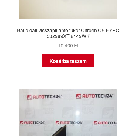
Bal oldali visszapillantó tükör Citroën C5 EYPC
532989XT 8149WK
19 400
Ft
Kosárba teszem