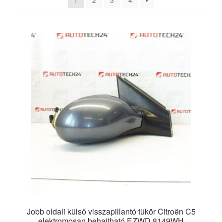
1
2
3
4
Panaszkezelési szabályzat
Pénztár
Rólunk
Saját fiókom
Szállítás
Szállítás világszerte
Szekér
Jobb oldali külső visszapillantó tükör Citroën C5
elektromosan behajtható EZWD 8149WH