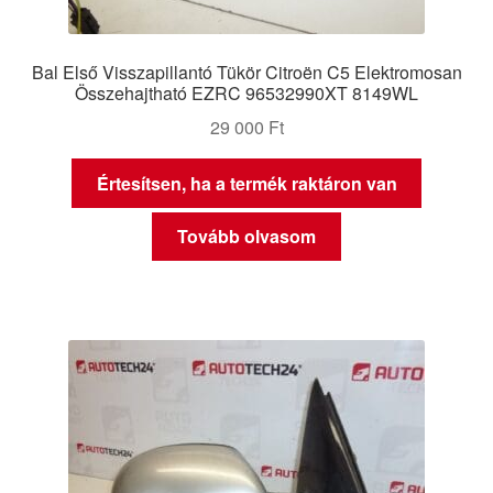
Bal Első Visszapillantó Tükör Citroën C5 Elektromosan
Összehajtható EZRC 96532990XT 8149WL
29 000
Ft
Értesítsen, ha a termék raktáron van
Tovább olvasom