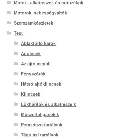
Motor - alkatrészek és tartozékok
Motorok, sebességváltók
Szerszámkészletek
Test
Ablaktörlő karok
Ajtólécek
Az ajtó megáll
Fényszórók
Hátsó ajtókilincsek
Kilincsek
Lökhárítók és alkatrészeik
Műszerfal panelek
Permetező tartályok
Tágulási tartályok