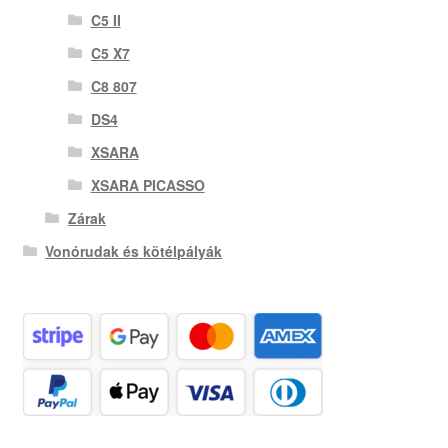
C5 II
C5 X7
C8 807
DS4
XSARA
XSARA PICASSO
Zárak
Vonórudak és kötélpályák