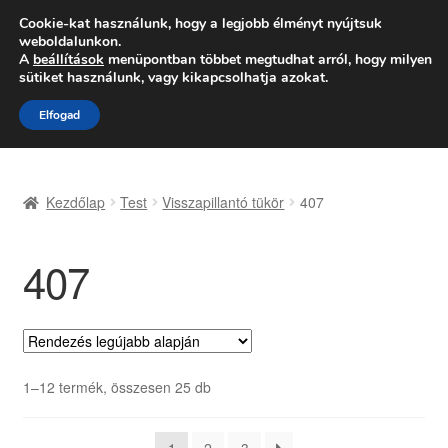
SZÁLLÍTÁS 2618 Ft-tól
Cookie-kat használunk, hogy a legjobb élményt nyújtsuk
weboldalunkon.
Hétfő-Péntek 9:00–16:00
06 80 088 054
A
beállítások
menüpontban többet megtudhat arról, hogy milyen
sütiket használunk, vagy kikapcsolhatja azokat.
Ugrás
Kilépés
Menü
Elfogad
a
a
navigációhoz
tartalomba
Kezdőlap
Kezdőlap
Test
Visszapillantó tükör
407
Adatvédelmi irányelvek
407
Felhasználási feltételek
Kapcsolatba lépni
Kifizetések
Sorted
1–12 termék, összesen 25 db
by
Panasz
latest