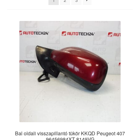
1
2
3
Panaszkezelési szabályzat
Pénztár
Rólunk
Saját fiókom
Szállítás
Szállítás világszerte
Szekér
Bal oldali visszapillantó tükör KKQD Peugeot 407
96456984XT 8149VG