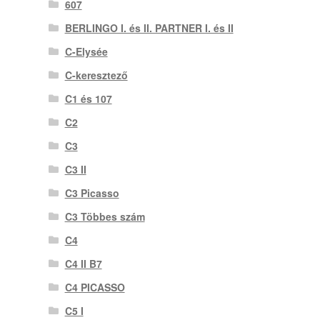
607
BERLINGO I. és II. PARTNER I. és II
C-Elysée
C-keresztező
C1 és 107
C2
C3
C3 II
C3 Picasso
C3 Többes szám
C4
C4 II B7
C4 PICASSO
C5 I