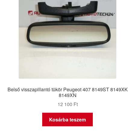
Belső visszapillantó tükör Peugeot 407 8149ST 8149XK
8149XN
12 100
Ft
Kosárba teszem