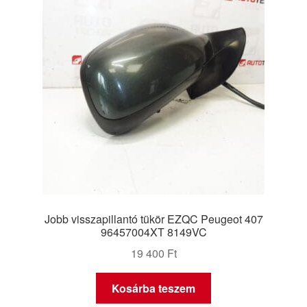
Jobb visszapillantó tükör EZQC Peugeot 407
96457004XT 8149VC
19 400
Ft
Kosárba teszem