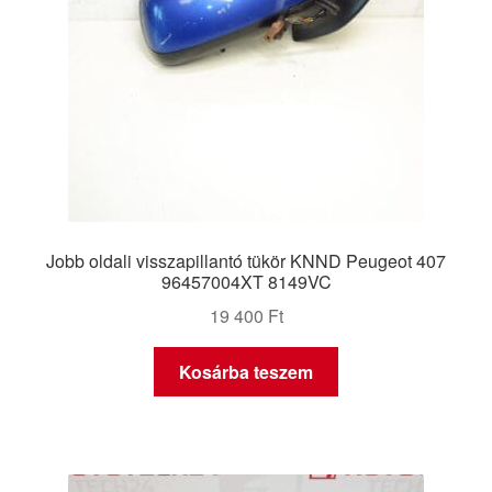
Jobb oldali visszapillantó tükör KNND Peugeot 407
96457004XT 8149VC
19 400
Ft
Kosárba teszem