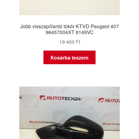
Jobb visszapillantó tükör KTVD Peugeot 407
96457004XT 8149VC
19 400
Ft
Kosárba teszem