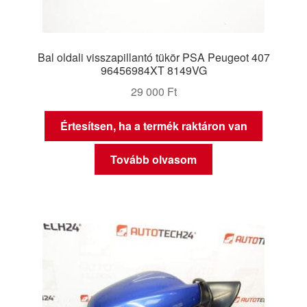
Bal oldali visszapillantó tükör PSA Peugeot 407
96456984XT 8149VG
29 000
Ft
Értesítsen, ha a termék raktáron van
Tovább olvasom