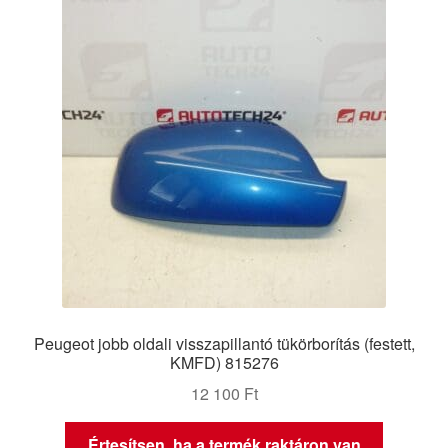
Peugeot jobb oldali visszapillantó tükörborítás (festett,
KMFD) 815276
12 100
Ft
Értesítsen, ha a termék raktáron van