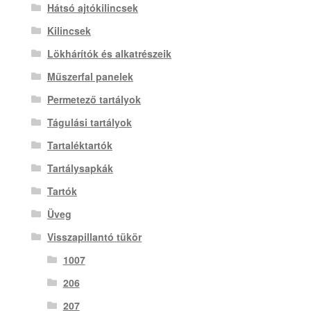
Hátsó ajtókilincsek
Kilincsek
Lökhárítók és alkatrészeik
Műszerfal panelek
Permetező tartályok
Tágulási tartályok
Tartaléktartók
Tartálysapkák
Tartók
Üveg
Visszapillantó tükör
1007
206
207