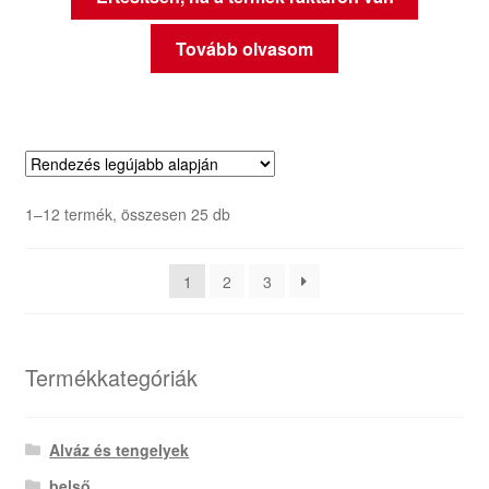
Tovább olvasom
Sorted
1–12 termék, összesen 25 db
by
latest
1
2
3
Termékkategóriák
Alváz és tengelyek
belső