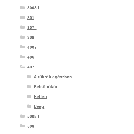
3008 I
301
307 I
308
4007
406
407
A tükrök egészben
Belső tükör
Beltéri
Üveg
5008 I
508