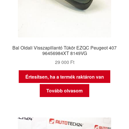
Bal Oldali Visszapillantó Tükör EZQC Peugeot 407
96456984XT 8149VG
29 000
Ft
Értesítsen, ha a termék raktáron van
Tovább olvasom