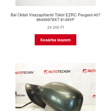
Bal Oldali Visszapillantó Tükör EZRC Peugeot 407
96456978XT 8149VF
24 200
Ft
Kosárba teszem