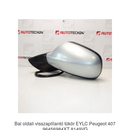
Bal oldali visszapillantó tükör EYLC Peugeot 407
96456984XT 8149VG