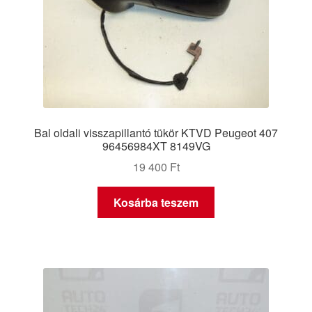
Bal oldali visszapillantó tükör KTVD Peugeot 407
96456984XT 8149VG
19 400
Ft
Kosárba teszem