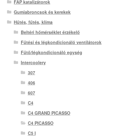
FAP katalizátorok
Gumiabroncsok és kerekek
Hűtés, fűtés, klíma
Beltéri hőmérséklet érzékelő
Fűtési és légkondicionáló ventilátorok
Fűtő/légkondicionáló egység
Intercoolery
307
406
607
C4
C4 GRAND PICASSO
C4 PICASSO
C5 I