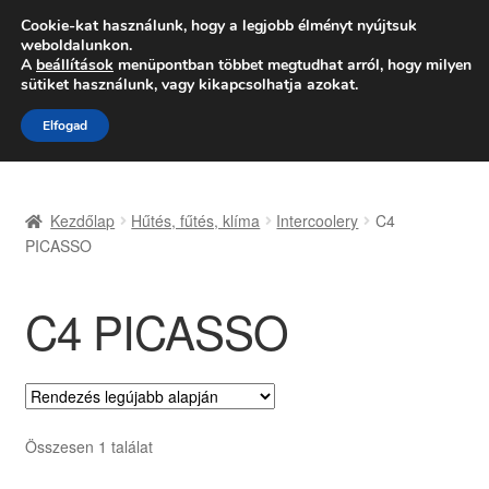
SZÁLLÍTÁS 2618 Ft-tól
Cookie-kat használunk, hogy a legjobb élményt nyújtsuk
weboldalunkon.
Hétfő-Péntek 9:00–16:00
06 80 088 054
A
beállítások
menüpontban többet megtudhat arról, hogy milyen
sütiket használunk, vagy kikapcsolhatja azokat.
Ugrás
Kilépés
Menü
Elfogad
a
a
navigációhoz
tartalomba
Kezdőlap
Kezdőlap
Hűtés, fűtés, klíma
Intercoolery
C4
Adatvédelmi irányelvek
PICASSO
Felhasználási feltételek
C4 PICASSO
Kapcsolatba lépni
Kifizetések
Összesen 1 találat
Panasz