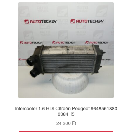
Panaszkezelési szabályzat
Pénztár
Rólunk
Saját fiókom
Szállítás
Szállítás világszerte
Szekér
Intercooler 1.6 HDI Citroën Peugeot 9648551880
0384H5
24 200
Ft