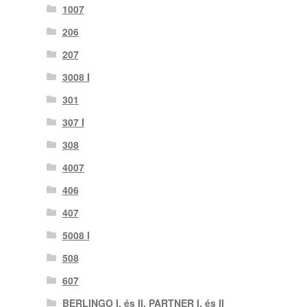
1007
206
207
3008 I
301
307 I
308
4007
406
407
5008 I
508
607
BERLINGO I. és II. PARTNER I. és II