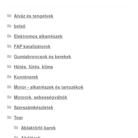
Alváz és tengelyek
belső
Elektromos alkatrészek
FAP katalizátorok
Gumiabroncsok és kerekek
Hűtés, fűtés, klíma
Konténerek
Motor - alkatrészek és tartozékok
Motorok, sebességváltók
Szerszámkészletek
Test
Ablaktörlő karok
Ajtólécek