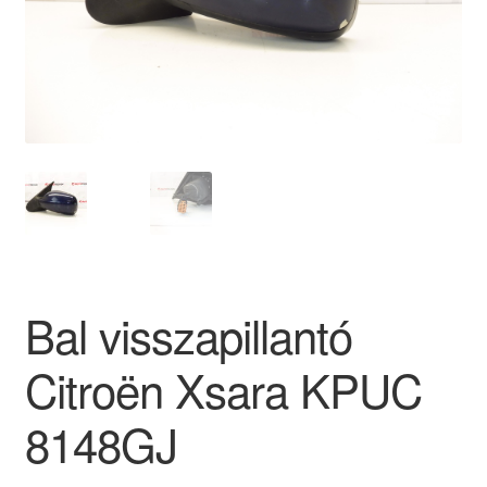
Panaszkezelési szabályzat
Pénztár
Rólunk
Saját fiókom
Szállítás
Bal visszapillantó
Szállítás világszerte
Citroën Xsara KPUC
Szekér
8148GJ