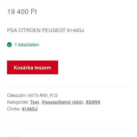
19 400
Ft
PSA CITROEN PEUGEOT 8148GJ
1 készleten
Bal
Kosárba teszem
visszapillantó
Citroën
Xsara
KPUC
Cikkszám:
6473-AK9_K13
Kategóriák:
Test
,
Visszapillantó tükör
,
XSARA
8148GJ
Címke:
8148GJ
mennyiség