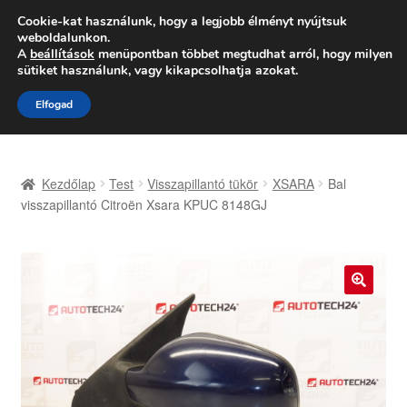
SZÁLLÍTÁS 2618 Ft-tól
Cookie-kat használunk, hogy a legjobb élményt nyújtsuk
weboldalunkon.
Hétfő-Péntek 9:00–16:00
06 80 088 054
A
beállítások
menüpontban többet megtudhat arról, hogy milyen
sütiket használunk, vagy kikapcsolhatja azokat.
Ugrás
Kilépés
Menü
Elfogad
a
a
navigációhoz
tartalomba
Kezdőlap
Kezdőlap
Test
Visszapillantó tükör
XSARA
Bal
Adatvédelmi irányelvek
visszapillantó Citroën Xsara KPUC 8148GJ
Felhasználási feltételek
Kapcsolatba lépni
🔍
Kifizetések
Panasz