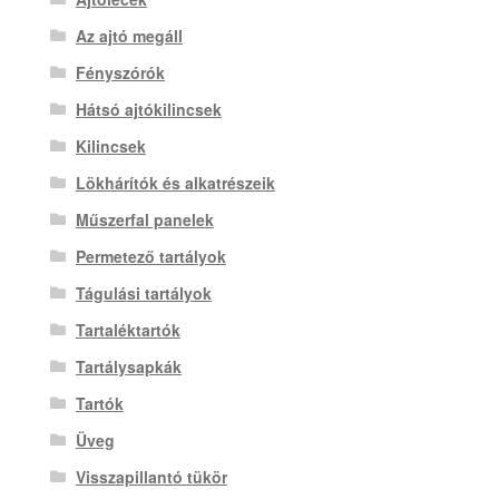
Az ajtó megáll
Fényszórók
Hátsó ajtókilincsek
Kilincsek
Lökhárítók és alkatrészeik
Műszerfal panelek
Permetező tartályok
Tágulási tartályok
Tartaléktartók
Tartálysapkák
Tartók
Üveg
Visszapillantó tükör