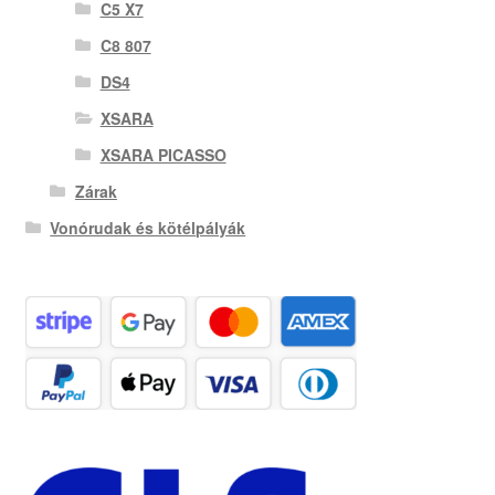
C5 X7
C8 807
DS4
XSARA
XSARA PICASSO
Zárak
Vonórudak és kötélpályák