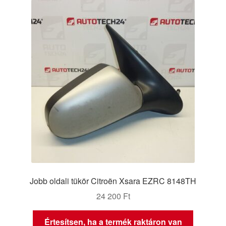
Jobb oldali tükör Citroën Xsara EZRC 8148TH
24 200
Ft
Értesítsen, ha a termék raktáron van