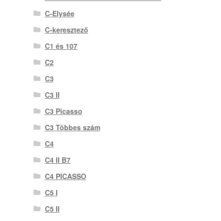
C-Elysée
C-keresztező
C1 és 107
C2
C3
C3 II
C3 Picasso
C3 Többes szám
C4
C4 II B7
C4 PICASSO
C5 I
C5 II