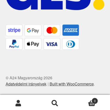
© A24 Magyarország 2026
Adatvédelmi irányelvek
Built with WooCommerce
.
0
Keresés
Keresés
a