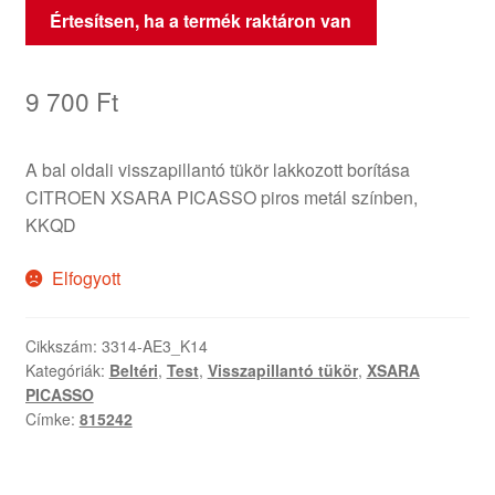
Értesítsen, ha a termék raktáron van
9 700
Ft
A bal oldali visszapillantó tükör lakkozott borítása
CITROEN XSARA PICASSO piros metál színben,
KKQD
Elfogyott
Cikkszám:
3314-AE3_K14
Kategóriák:
Beltéri
,
Test
,
Visszapillantó tükör
,
XSARA
PICASSO
Címke:
815242