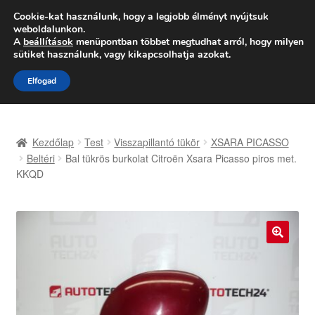
SZÁLLÍTÁS 2618 Ft-tól
Cookie-kat használunk, hogy a legjobb élményt nyújtsuk
weboldalunkon.
Hétfő-Péntek 9:00–16:00
06 80 088 054
A
beállítások
menüpontban többet megtudhat arról, hogy milyen
sütiket használunk, vagy kikapcsolhatja azokat.
Ugrás
Kilépés
Menü
Elfogad
a
a
navigációhoz
tartalomba
Kezdőlap
Kezdőlap
Test
Visszapillantó tükör
XSARA PICASSO
Adatvédelmi irányelvek
Beltéri
Bal tükrös burkolat Citroën Xsara Picasso piros met.
KKQD
Felhasználási feltételek
Kapcsolatba lépni
🔍
Kifizetések
Panasz