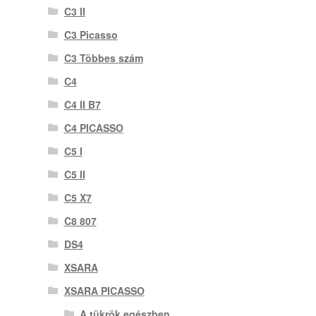
C3 II
C3 Picasso
C3 Többes szám
C4
C4 II B7
C4 PICASSO
C5 I
C5 II
C5 X7
C8 807
DS4
XSARA
XSARA PICASSO
A tükrök egészben