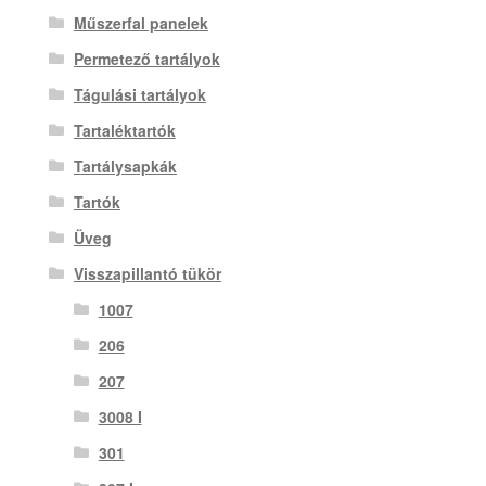
Műszerfal panelek
Permetező tartályok
Tágulási tartályok
Tartaléktartók
Tartálysapkák
Tartók
Üveg
Visszapillantó tükör
1007
206
207
3008 I
301