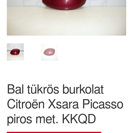
Panaszkezelési szabályzat
Pénztár
Rólunk
Saját fiókom
Szállítás
Bal tükrös burkolat
Szállítás világszerte
Citroën Xsara Picasso
Szekér
piros met. KKQD