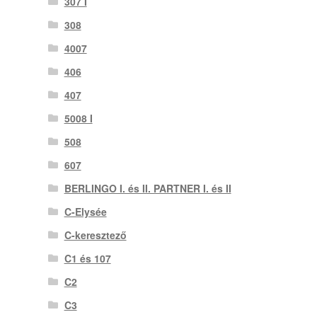
307 I
308
4007
406
407
5008 I
508
607
BERLINGO I. és II. PARTNER I. és II
C-Elysée
C-keresztező
C1 és 107
C2
C3