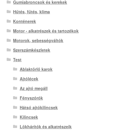
Gumiabroncsok és kerekek
Hűtés, fűtés, klíma
Konténerek
Motor - alkatrészek és tartozékok
Motorok, sebességváltók
Szerszámkészletek
Test
Ablaktörlő karok
Ajtólécek
Az ajtó megáll
Fényszórók
Hátsó ajtókilincsek
Kilincsek
Lökhárítók és alkatrészeik