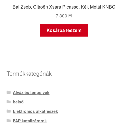
Bal Zseb, Citroën Xsara Picasso, Kék Metál KNBC
7 300
Ft
Kosárba teszem
Termékkategóriák
Alváz és tengelyek
belső
Elektromos alkatrészek
FAP katalizátorok