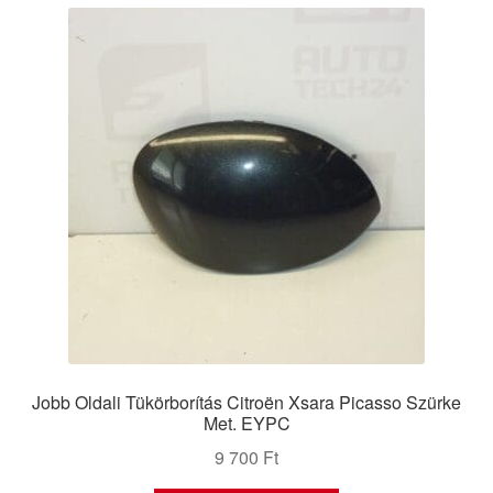
Jobb Oldali Tükörborítás Citroën Xsara Picasso Szürke
Met. EYPC
9 700
Ft