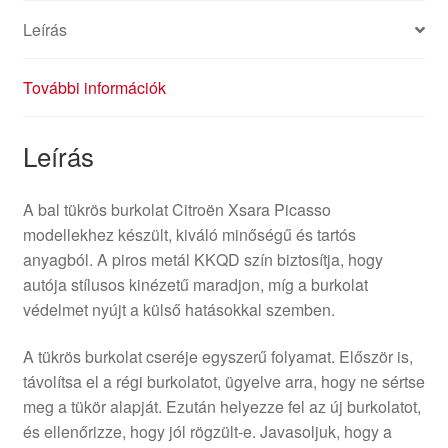
Leírás
További információk
Leírás
A bal tükrös burkolat Citroën Xsara Picasso
modellekhez készült, kiváló minőségű és tartós
anyagból. A piros metál KKQD szín biztosítja, hogy
autója stílusos kinézetű maradjon, míg a burkolat
védelmet nyújt a külső hatásokkal szemben.
A tükrös burkolat cseréje egyszerű folyamat. Először is,
távolítsa el a régi burkolatot, ügyelve arra, hogy ne sértse
meg a tükör alapját. Ezután helyezze fel az új burkolatot,
és ellenőrizze, hogy jól rögzült-e. Javasoljuk, hogy a