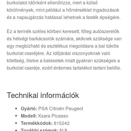
burkolatot időnként ellenőrizze, mert a külső
körülmények, mint például a hőmérséklet ingadozások
és a napsugárzás hatással lehetnek a festék épségére.
Ez a termék széles körben keresett, főleg autószerelők
és hétvégi barkácsolók számára, akiknek szüksége van
egy megbízható és esztétikus megoldásra a bal tükrös
burkolat cseréjére. Az időjárási viszonyoknak való
kitettség, illetve a balesetek miatt gyakran szükséges a
burkolat cseréje, ezért érdemes tartalékot tartani belőle.
Technikai információk
Gyártó:
PSA Citroën Peugeot
Modell:
Xsara Picasso
Termékkódok:
815242
További számok:
N/A