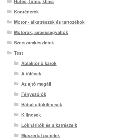
Hűtés, fűtés, klíma
Konténerek
Motor - alkatrészek és tartozékok
Motorok, sebességváltók
Szerszámkészletek
Test
Ablaktörlő karok
Ajtólécek
Az ajtó megáll
Fényszórók
Hátsó ajtókilincsek
Kilincsek
Lökhárítók és alkatrészeik
Műszerfal panelek