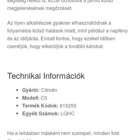
segítség nélkül is, ezzel biztosítva a jármű külső
megjelenésének megőrzését.
Az ilyen alkatrészek gyakran elhasználódnak a
folyamatos külső hatások miatt, mint például a napfény
és az időjárás. Emiatt fontos, hogy ezeket időben
cseréljük, hogy elkerüljük a további károkat.
Technikai Információk
Gyártó:
Citroën
Modell:
C5
Termék Kódok:
815255
Egyéb Számok:
LQHC
Ha a leírásban másként nem szerepel, minden fotó