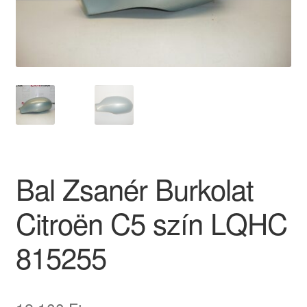
Panaszkezelési szabályzat
Pénztár
Rólunk
Saját fiókom
Szállítás
Bal Zsanér Burkolat
Szállítás világszerte
Citroën C5 szín LQHC
Szekér
815255