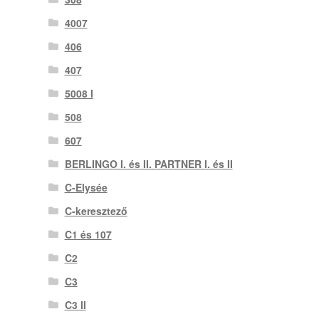
4007
406
407
5008 I
508
607
BERLINGO I. és II. PARTNER I. és II
C-Elysée
C-keresztező
C1 és 107
C2
C3
C3 II