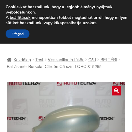
SZÁLLÍTÁS 2618 Ft-tól
Cookie-kat használunk, hogy a legjobb élményt nyújtsuk
weboldalunkon.
Hétfő-Péntek 9:00–16:00
06 80 088 054
A
beállítások
menüpontban többet megtudhat arról, hogy milyen
sütiket használunk, vagy kikapcsolhatja azokat.
Ugrás
Kilépés
Menü
Elfogad
a
a
navigációhoz
tartalomba
Kezdőlap
Kezdőlap
Test
Visszapillantó tükör
C5 I
BELTÉRI
Adatvédelmi irányelvek
Bal Zsanér Burkolat Citroën C5 szín LQHC 815255
Felhasználási feltételek
Kapcsolatba lépni
🔍
Kifizetések
Panasz