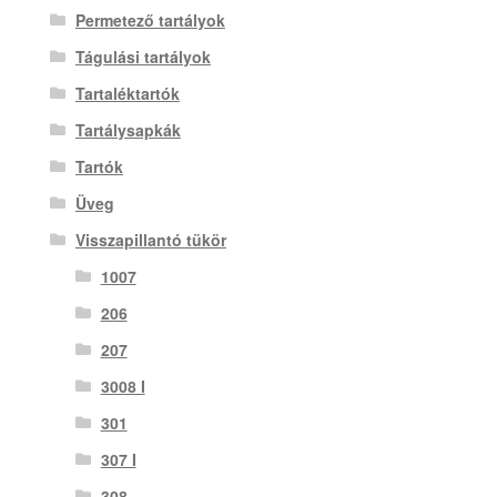
Permetező tartályok
Tágulási tartályok
Tartaléktartók
Tartálysapkák
Tartók
Üveg
Visszapillantó tükör
1007
206
207
3008 I
301
307 I
308