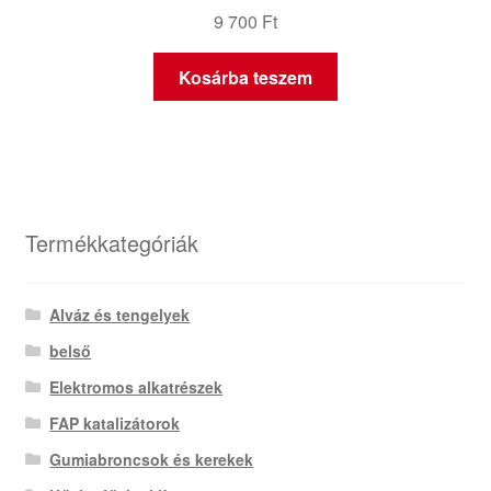
9 700
Ft
Kosárba teszem
Termékkategóriák
Alváz és tengelyek
belső
Elektromos alkatrészek
FAP katalizátorok
Gumiabroncsok és kerekek