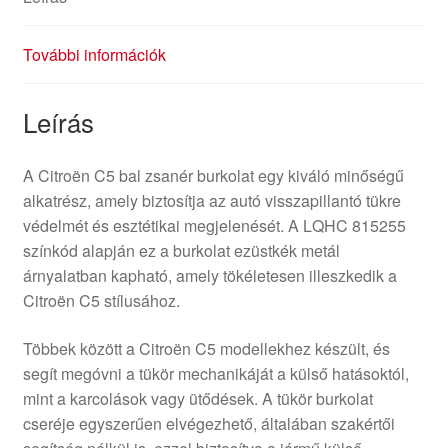
További információk
Leírás
A Citroën C5 bal zsanér burkolat egy kiváló minőségű
alkatrész, amely biztosítja az autó visszapillantó tükre
védelmét és esztétikai megjelenését. A LQHC 815255
színkód alapján ez a burkolat ezüstkék metál
árnyalatban kapható, amely tökéletesen illeszkedik a
Citroën C5 stílusához.
Többek között a Citroën C5 modellekhez készült, és
segít megóvni a tükör mechanikáját a külső hatásoktól,
mint a karcolások vagy ütődések. A tükör burkolat
cseréje egyszerűen elvégezhető, általában szakértői