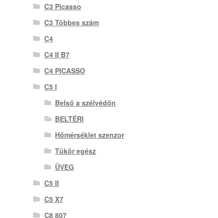
C3 Picasso
C3 Többes szám
C4
C4 II B7
C4 PICASSO
C5 I
Belső a szélvédőn
BELTÉRI
Hőmérséklet szenzor
Tükör egész
ÜVEG
C5 II
C5 X7
C8 807