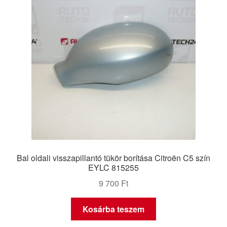
Bal oldali visszapillantó tükör borítása Citroën C5 szín
EYLC 815255
9 700
Ft
Kosárba teszem