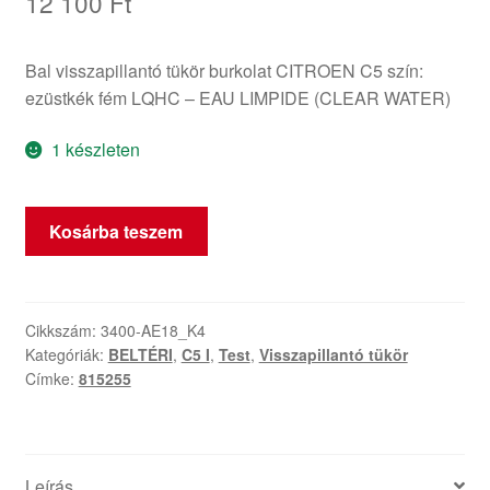
12 100
Ft
Bal visszapillantó tükör burkolat CITROEN C5 szín:
ezüstkék fém LQHC – EAU LIMPIDE (CLEAR WATER)
1 készleten
Bal
Kosárba teszem
Zsanér
Burkolat
Citroën
C5
Cikkszám:
3400-AE18_K4
Kategóriák:
BELTÉRI
,
C5 I
,
Test
,
Visszapillantó tükör
szín
Címke:
815255
LQHC
815255
mennyiség
Leírás