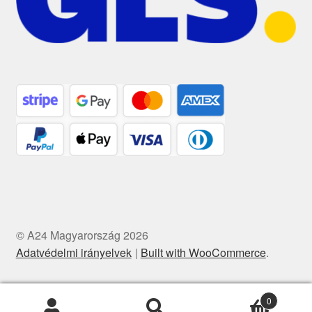
© A24 Magyarország 2026
Adatvédelmi irányelvek
Built with WooCommerce
.
0
Keresés
Keresés