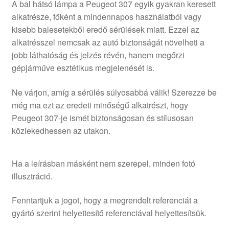
A bal hátsó lámpa a Peugeot 307 egyik gyakran keresett
alkatrésze, főként a mindennapos használatból vagy
kisebb balesetekből eredő sérülések miatt. Ezzel az
alkatrésszel nemcsak az autó biztonságát növelheti a
jobb láthatóság és jelzés révén, hanem megőrzi
gépjárműve esztétikus megjelenését is.
Ne várjon, amíg a sérülés súlyosabbá válik! Szerezze be
még ma ezt az eredeti minőségű alkatrészt, hogy
Peugeot 307-je ismét biztonságosan és stílusosan
közlekedhessen az utakon.
Ha a leírásban másként nem szerepel, minden fotó
illusztráció.
Fenntartjuk a jogot, hogy a megrendelt referenciát a
gyártó szerint helyettesítő referenciával helyettesítsük.