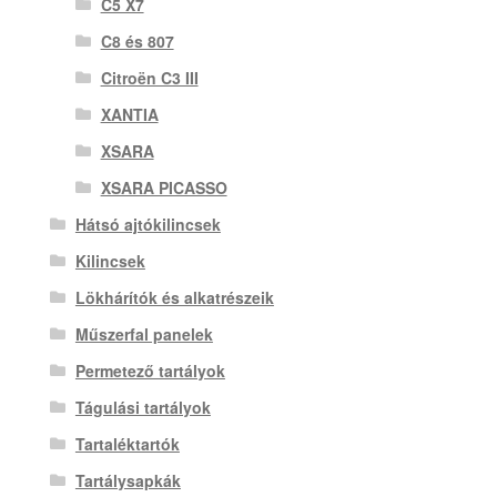
C5 X7
C8 és 807
Citroën C3 III
XANTIA
XSARA
XSARA PICASSO
Hátsó ajtókilincsek
Kilincsek
Lökhárítók és alkatrészeik
Műszerfal panelek
Permetező tartályok
Tágulási tartályok
Tartaléktartók
Tartálysapkák