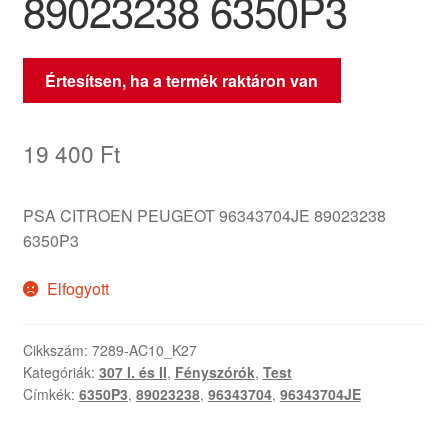
89023238 6350P3
Értesítsen, ha a termék raktáron van
19 400
Ft
PSA CITROEN PEUGEOT 96343704JE 89023238
6350P3
Elfogyott
Cikkszám:
7289-AC10_K27
Kategóriák:
307 I. és II
,
Fényszórók
,
Test
Címkék:
6350P3
,
89023238
,
96343704
,
96343704JE