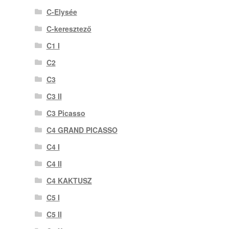
C-Elysée
C-keresztező
C1 I
C2
C3
C3 II
C3 Picasso
C4 GRAND PICASSO
C4 I
C4 II
C4 KAKTUSZ
C5 I
C5 II