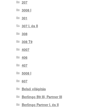
207
3008 I
301
307 I. és II
308
308 T9
4007
406
407
5008 I
607
Belső világítás
Berlingo B9 III, Partner III
Berlingo Partner I. és II