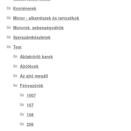
Konténerek
Motor - alkatrészek és tartozékok
Motorok, sebességváltók
Szerszámkészletek
Test
Ablaktörlő karok
Ajtólécek
Az ajtó megáll
Fényszórók
1007
107
108
206