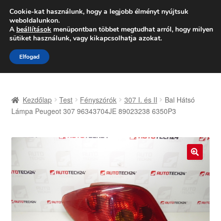
SZÁLLÍTÁS 2618 Ft-tól
Cookie-kat használunk, hogy a legjobb élményt nyújtsuk
weboldalunkon.
Hétfő-Péntek 9:00–16:00
06 80 088 054
A
beállítások
menüpontban többet megtudhat arról, hogy milyen
sütiket használunk, vagy kikapcsolhatja azokat.
Ugrás
Kilépés
Menü
Elfogad
a
a
navigációhoz
tartalomba
Kezdőlap
Kezdőlap
Test
Fényszórók
307 I. és II
Bal Hátsó
Adatvédelmi irányelvek
Lámpa Peugeot 307 96343704JE 89023238 6350P3
Felhasználási feltételek
Kapcsolatba lépni
🔍
Kifizetések
Panasz