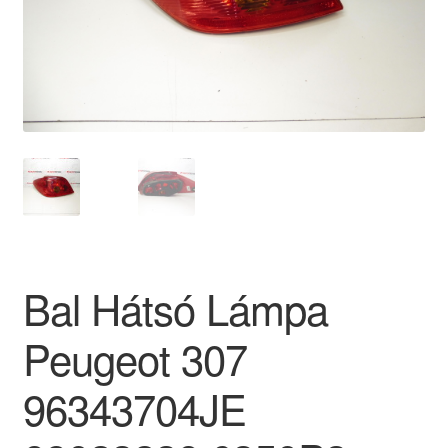
Panaszkezelési szabályzat
Pénztár
Rólunk
Saját fiókom
Szállítás
Bal Hátsó Lámpa
Szállítás világszerte
Peugeot 307
Szekér
96343704JE