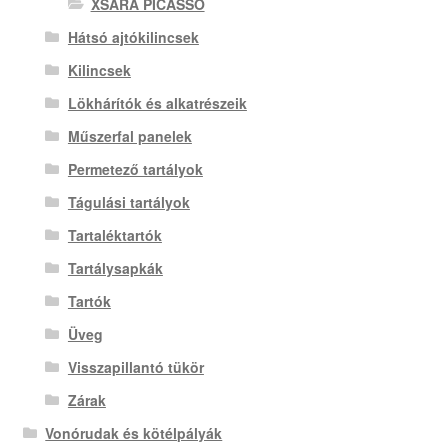
XSARA PICASSO
Hátsó ajtókilincsek
Kilincsek
Lökhárítók és alkatrészeik
Műszerfal panelek
Permetező tartályok
Tágulási tartályok
Tartaléktartók
Tartálysapkák
Tartók
Üveg
Visszapillantó tükör
Zárak
Vonórudak és kötélpályák