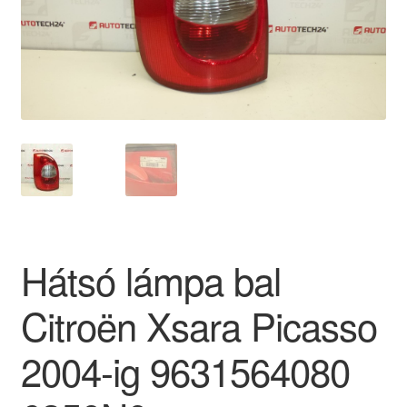
Panaszkezelési szabályzat
Pénztár
Rólunk
Saját fiókom
Szállítás
Hátsó lámpa bal
Szállítás világszerte
Citroën Xsara Picasso
Szekér
2004-ig 9631564080