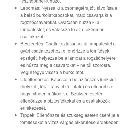
feszítőpanel-kihúzó.
Lebontás: Nyissa ki a csomagtérajtót, távolítsa el
a belső burkolatkapcsokat, majd csavarja ki a
rögzítőcsavarokat. Óvatosan húzza ki a
lámpatestet, és válassza le az elektromos
csatlakozót.
Beszerelés: Csatlakoztassa az új lámpatestet a
gyári csatlakozóhoz, ellenőrizze a tömítések
épségét, helyezze be a lámpát a rögzítőhelyére
és húzza meg a csavarokat – ne túl szorosra.
Végül tegye vissza a burkolatot.
Utóellenőrzés: Kapcsolja be az összes funkciót
(helyzet-, fék-, irányjelző, tolató) és ellenőrizze,
hogy minden működik-e. Szükség esetén
ellenőrizze a biztosítékokat és a csatlakozók
érintkezését.
Tippek: Ellenőrizze és szükség esetén cserélje a
tömítéseket a vízszivárgás elkerülése érdekében.