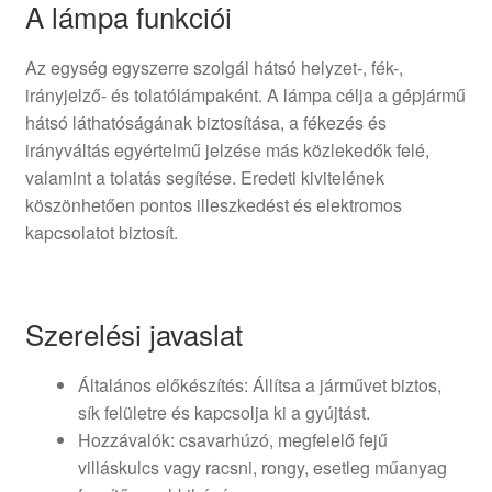
A lámpa funkciói
Az egység egyszerre szolgál hátsó helyzet-, fék-,
irányjelző- és tolatólámpaként. A lámpa célja a gépjármű
hátsó láthatóságának biztosítása, a fékezés és
irányváltás egyértelmű jelzése más közlekedők felé,
valamint a tolatás segítése. Eredeti kivitelének
köszönhetően pontos illeszkedést és elektromos
kapcsolatot biztosít.
Szerelési javaslat
Általános előkészítés: Állítsa a járművet biztos,
sík felületre és kapcsolja ki a gyújtást.
Hozzávalók: csavarhúzó, megfelelő fejű
villáskulcs vagy racsni, rongy, esetleg műanyag