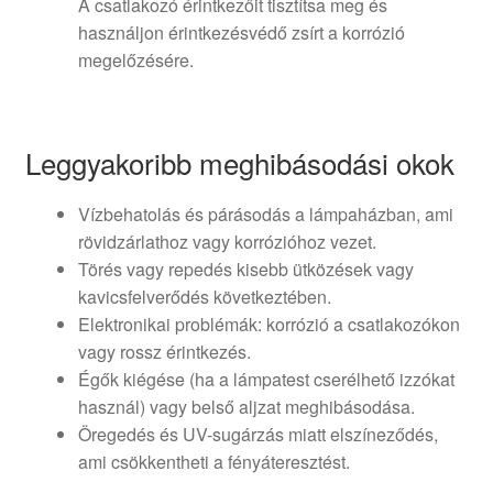
A csatlakozó érintkezőit tisztítsa meg és
használjon érintkezésvédő zsírt a korrózió
megelőzésére.
Leggyakoribb meghibásodási okok
Vízbehatolás és párásodás a lámpaházban, ami
rövidzárlathoz vagy korrózióhoz vezet.
Törés vagy repedés kisebb ütközések vagy
kavicsfelverődés következtében.
Elektronikai problémák: korrózió a csatlakozókon
vagy rossz érintkezés.
Égők kiégése (ha a lámpatest cserélhető izzókat
használ) vagy belső aljzat meghibásodása.
Öregedés és UV-sugárzás miatt elszíneződés,
ami csökkentheti a fényáteresztést.