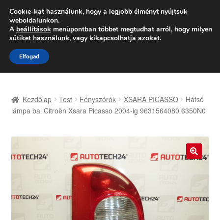
SZÁLLÍTÁS 2618 Ft-tól
Cookie-kat használunk, hogy a legjobb élményt nyújtsuk
weboldalunkon.
Hétfő-Péntek 9:00–16:00
06 80 088 054
A
beállítások
menüpontban többet megtudhat arról, hogy milyen
sütiket használunk, vagy kikapcsolhatja azokat.
Ugrás
Kilépés
Menü
Elfogad
a
a
navigációhoz
tartalomba
Kezdőlap
Kezdőlap
Test
Fényszórók
XSARA PICASSO
Hátsó
Adatvédelmi irányelvek
lámpa bal Citroën Xsara Picasso 2004-ig 9631564080 6350N0
Felhasználási feltételek
Kapcsolatba lépni
🔍
Kifizetések
Panasz