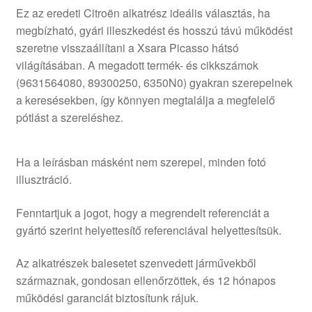
Ez az eredeti Citroën alkatrész ideális választás, ha
megbízható, gyári illeszkedést és hosszú távú működést
szeretne visszaállítani a Xsara Picasso hátsó
világításában. A megadott termék- és cikkszámok
(9631564080, 89300250, 6350N0) gyakran szerepelnek
a keresésekben, így könnyen megtalálja a megfelelő
pótlást a szereléshez.
Ha a leírásban másként nem szerepel, minden fotó
illusztráció.
Fenntartjuk a jogot, hogy a megrendelt referenciát a
gyártó szerint helyettesítő referenciával helyettesítsük.
Az alkatrészek balesetet szenvedett járművekből
származnak, gondosan ellenőrzöttek, és 12 hónapos
működési garanciát biztosítunk rájuk.