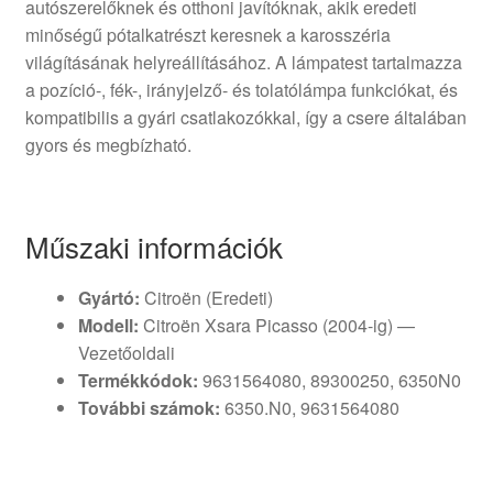
autószerelőknek és otthoni javítóknak, akik eredeti
minőségű pótalkatrészt keresnek a karosszéria
világításának helyreállításához. A lámpatest tartalmazza
a pozíció-, fék-, irányjelző- és tolatólámpa funkciókat, és
kompatibilis a gyári csatlakozókkal, így a csere általában
gyors és megbízható.
Műszaki információk
Gyártó:
Citroën (Eredeti)
Modell:
Citroën Xsara Picasso (2004-ig) —
Vezetőoldali
Termékkódok:
9631564080, 89300250, 6350N0
További számok:
6350.N0, 9631564080