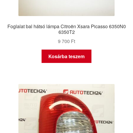
Foglalat bal hátsó lámpa Citroën Xsara Picasso 6350N0
6350T2
9 700
Ft
Kosárba teszem