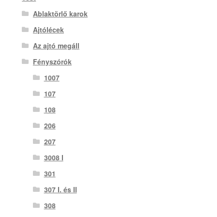
Ablaktörlő karok
Ajtólécek
Az ajtó megáll
Fényszórók
1007
107
108
206
207
3008 I
301
307 I. és II
308