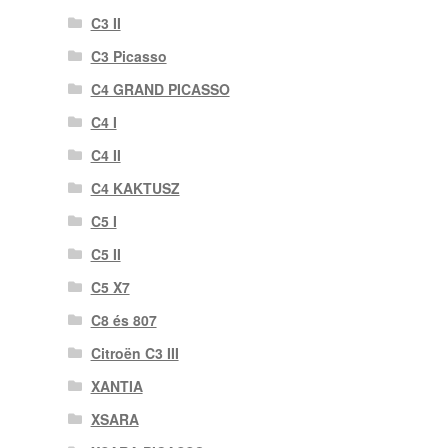
C3 II
C3 Picasso
C4 GRAND PICASSO
C4 I
C4 II
C4 KAKTUSZ
C5 I
C5 II
C5 X7
C8 és 807
Citroën C3 III
XANTIA
XSARA