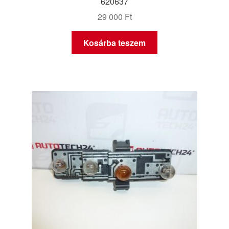
620637
29 000
Ft
Kosárba teszem