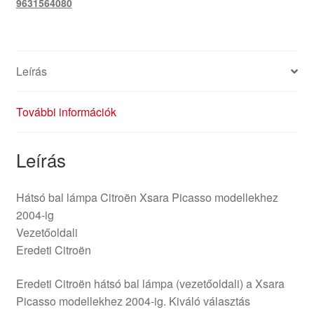
9631564080
ig
9631564080
6350N0
mennyiség
Leírás
További információk
Leírás
Hátsó bal lámpa Citroën Xsara Picasso modellekhez
2004-ig
Vezetőoldali
Eredeti Citroën
Eredeti Citroën hátsó bal lámpa (vezetőoldali) a Xsara
Picasso modellekhez 2004-ig. Kiváló választás