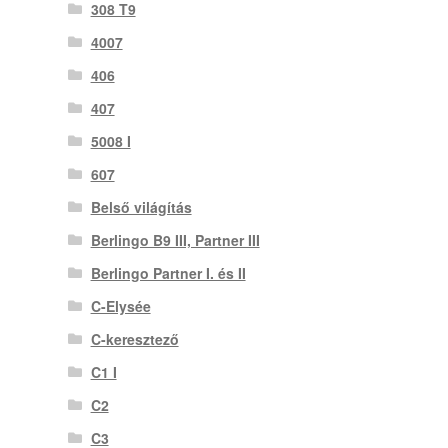
308 T9
4007
406
407
5008 I
607
Belső világítás
Berlingo B9 III, Partner III
Berlingo Partner I. és II
C-Elysée
C-keresztező
C1 I
C2
C3