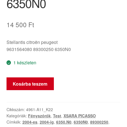
6350N0
14 500
Ft
Stellantis citroën peugeot
9631564080 89300250 6350N0
1 készleten
Hátsó
Kosárba teszem
lámpa
bal
Citroën
Xsara
Cikkszám:
4961-A11_K22
Kategóriák:
Fényszórók
,
Test
,
XSARA PICASSO
Picasso
Címkék:
2004-es
,
2004-ig
,
6350.N0
,
6350N0
,
89300250
,
2004-