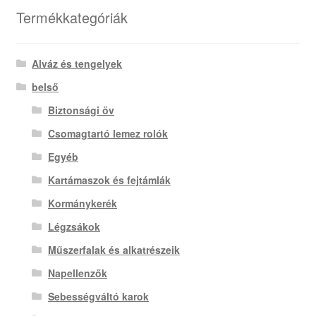
Termékkategóriák
Alváz és tengelyek
belső
Biztonsági öv
Csomagtartó lemez rolók
Egyéb
Kartámaszok és fejtámlák
Kormánykerék
Légzsákok
Műszerfalak és alkatrészeik
Napellenzők
Sebességváltó karok