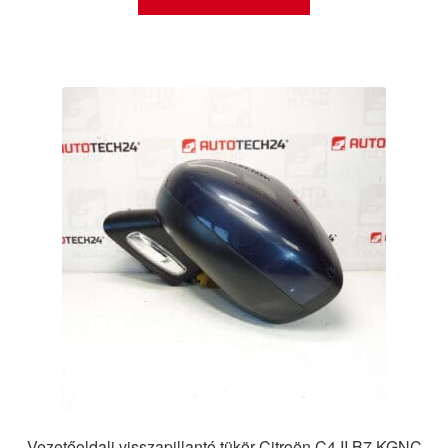
Vezetőoldali visszapillantó tükör Citroën C4 II B7 KGNC