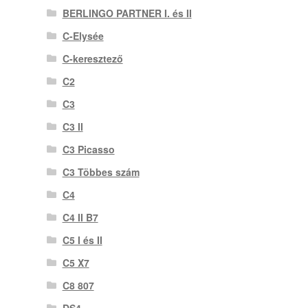
BERLINGO PARTNER I. és II
C-Elysée
C-keresztező
C2
C3
C3 II
C3 Picasso
C3 Többes szám
C4
C4 II B7
C5 I és II
C5 X7
C8 807