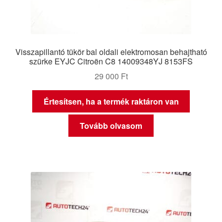
Visszapillantó tükör bal oldali elektromosan behajtható
szürke EYJC Citroën C8 14009348YJ 8153FS
29 000
Ft
Értesítsen, ha a termék raktáron van
Tovább olvasom