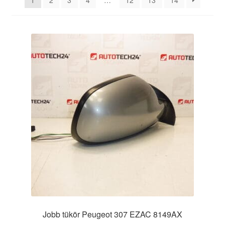
1
2
3
4
…
12
13
14
Panaszkezelési szabályzat
Pénztár
Rólunk
Saját fiókom
Szállítás
Szállítás világszerte
Szekér
Jobb tükör Peugeot 307 EZAC 8149AX