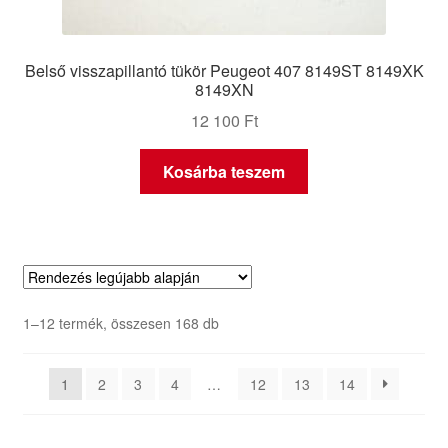
Belső visszapillantó tükör Peugeot 407 8149ST 8149XK
8149XN
12 100
Ft
Kosárba teszem
Sorted
1–12 termék, összesen 168 db
by
latest
1
2
3
4
…
12
13
14