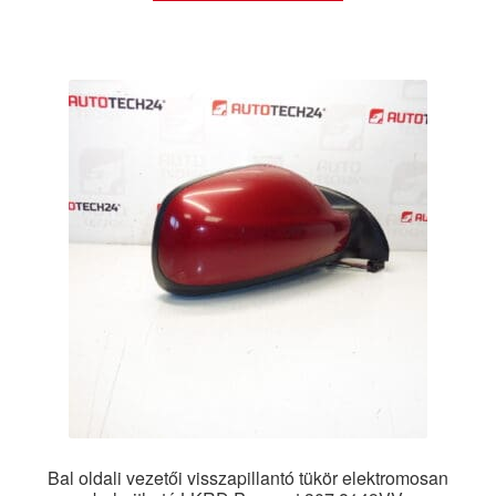
Bal oldali vezetői visszapillantó tükör elektromosan