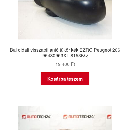
Bal oldali visszapillantó tükör kék EZRC Peugeot 206
96480953XT 8153KQ
19 400
Ft
Kosárba teszem