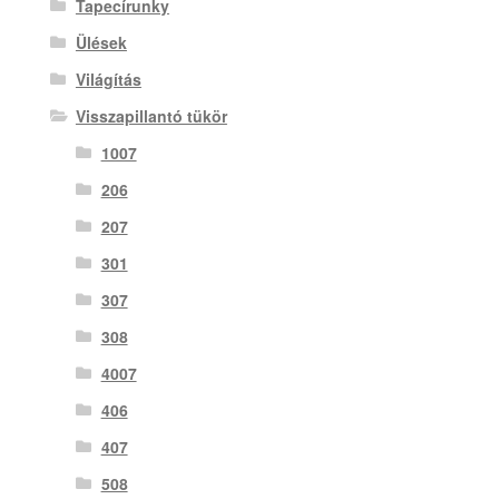
Tapecírunky
Ülések
Világítás
Visszapillantó tükör
1007
206
207
301
307
308
4007
406
407
508