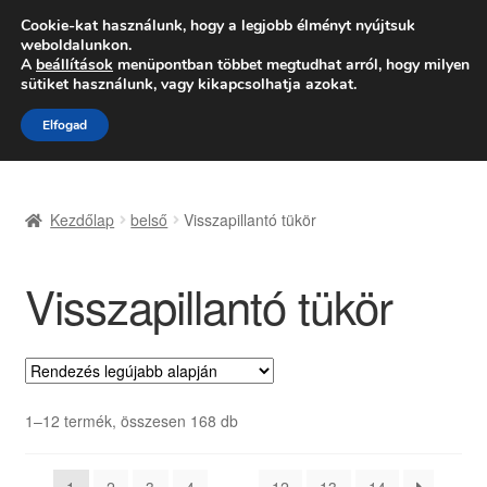
SZÁLLÍTÁS 2618 Ft-tól
Cookie-kat használunk, hogy a legjobb élményt nyújtsuk
weboldalunkon.
Hétfő-Péntek 9:00–16:00
06 80 088 054
A
beállítások
menüpontban többet megtudhat arról, hogy milyen
sütiket használunk, vagy kikapcsolhatja azokat.
Ugrás
Kilépés
Menü
Elfogad
a
a
navigációhoz
tartalomba
Kezdőlap
Kezdőlap
belső
Visszapillantó tükör
Adatvédelmi irányelvek
Visszapillantó tükör
Felhasználási feltételek
Kapcsolatba lépni
Kifizetések
Sorted
1–12 termék, összesen 168 db
by
Panasz
latest