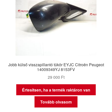
Jobb külső visszapillantó tükör EYJC Citroën Peugeot
14009349YJ 8153FV
29 000
Ft
Értesítsen, ha a termék raktáron van
Tovább olvasom