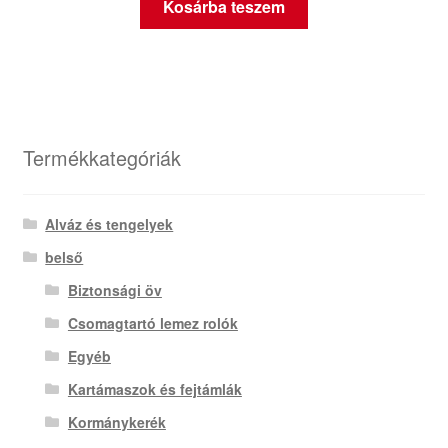
Kosárba teszem
Termékkategóriák
Alváz és tengelyek
belső
Biztonsági öv
Csomagtartó lemez rolók
Egyéb
Kartámaszok és fejtámlák
Kormánykerék