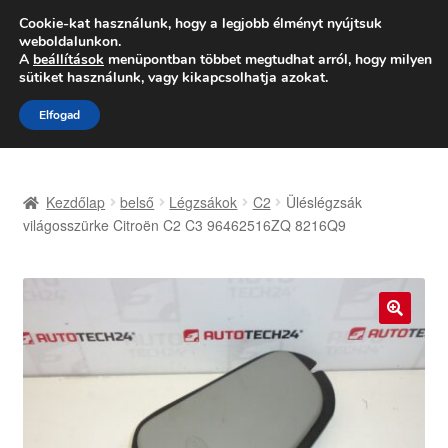
SZÁLLÍTÁS 2618 Ft-tól
Cookie-kat használunk, hogy a legjobb élményt nyújtsuk
weboldalunkon.
Hétfő-Péntek 9:00–16:00
06 80 088 054
A
beállítások
menüpontban többet megtudhat arról, hogy milyen
sütiket használunk, vagy kikapcsolhatja azokat.
Ugrás
Kilépés
Menü
Elfogad
a
a
navigációhoz
tartalomba
Kezdőlap
Kezdőlap
belső
Légzsákok
C2
Üléslégzsák
Adatvédelmi irányelvek
világosszürke Citroën C2 C3 96462516ZQ 8216Q9
Felhasználási feltételek
Kapcsolatba lépni
🔍
Kifizetések
Panasz