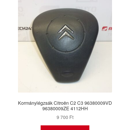
Kormánylégzsák Citroën C2 C3 96380009VD
96380009ZE 4112HH
9 700
Ft