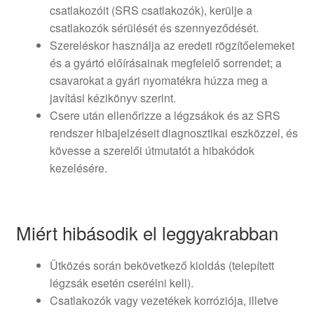
csatlakozóit (SRS csatlakozók), kerülje a
csatlakozók sérülését és szennyeződését.
Szereléskor használja az eredeti rögzítőelemeket
és a gyártó előírásainak megfelelő sorrendet; a
csavarokat a gyári nyomatékra húzza meg a
javítási kézikönyv szerint.
Csere után ellenőrizze a légzsákok és az SRS
rendszer hibajelzéseit diagnosztikai eszközzel, és
kövesse a szerelői útmutatót a hibakódok
kezelésére.
Miért hibásodik el leggyakrabban
Ütközés során bekövetkező kioldás (telepített
légzsák esetén cserélni kell).
Csatlakozók vagy vezetékek korróziója, illetve