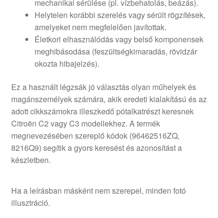
mechanikai sérülése (pl. vízbehatolás, beázás).
Helytelen korábbi szerelés vagy sérült rögzítések,
amelyeket nem megfelelően javítottak.
Életkori elhasználódás vagy belső komponensek
meghibásodása (feszültségkimaradás, rövidzár
okozta hibajelzés).
Ez a használt légzsák jó választás olyan műhelyek és
magánszemélyek számára, akik eredeti kialakítású és az
adott cikkszámokra illeszkedő pótalkatrészt keresnek
Citroën C2 vagy C3 modellekhez. A termék
megnevezésében szereplő kódok (96462516ZQ,
8216Q9) segítik a gyors keresést és azonosítást a
készletben.
Ha a leírásban másként nem szerepel, minden fotó
illusztráció.