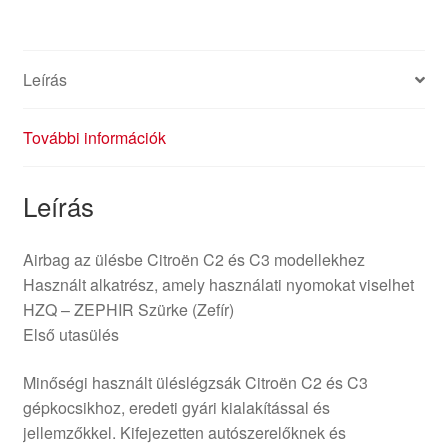
mennyiség
Leírás
További információk
Leírás
Airbag az ülésbe Citroën C2 és C3 modellekhez
Használt alkatrész, amely használati nyomokat viselhet
HZQ – ZEPHIR Szürke (Zefír)
Első utasülés
Minőségi használt üléslégzsák Citroën C2 és C3
gépkocsikhoz, eredeti gyári kialakítással és
jellemzőkkel. Kifejezetten autószerelőknek és