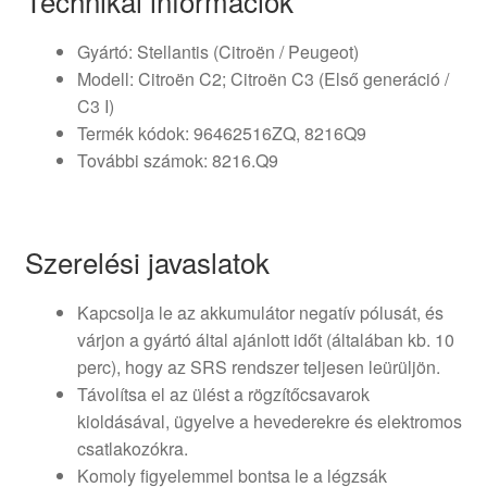
Technikai információk
Gyártó: Stellantis (Citroën / Peugeot)
Modell: Citroën C2; Citroën C3 (Első generáció /
C3 I)
Termék kódok: 96462516ZQ, 8216Q9
További számok: 8216.Q9
Szerelési javaslatok
Kapcsolja le az akkumulátor negatív pólusát, és
várjon a gyártó által ajánlott időt (általában kb. 10
perc), hogy az SRS rendszer teljesen leürüljön.
Távolítsa el az ülést a rögzítőcsavarok
kioldásával, ügyelve a hevederekre és elektromos
csatlakozókra.
Komoly figyelemmel bontsa le a légzsák