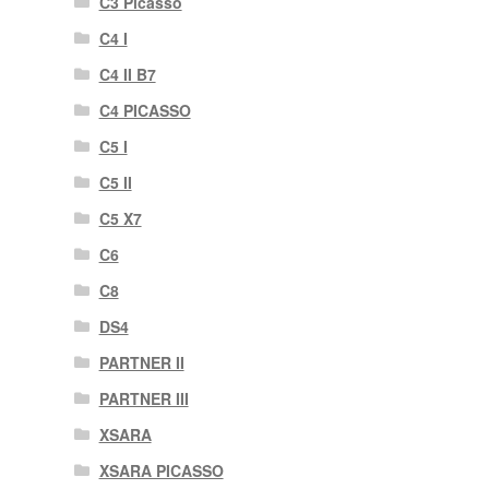
C3 Picasso
C4 I
C4 II B7
C4 PICASSO
C5 I
C5 II
C5 X7
C6
C8
DS4
PARTNER II
PARTNER III
XSARA
XSARA PICASSO