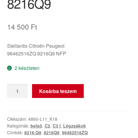
8216Q9
14 500
Ft
Stellantis Citroën Peugeot
96462516ZQ 8216Q9 NFP
2 készleten
Üléslégzsák
Kosárba teszem
világosszürke
Citroën
C2
C3
Cikkszám:
4860-L11_K18
Kategóriák:
belső
,
C2
,
C3 I
,
Légzsákok
96462516ZQ
Címkék:
8216.Q9
,
8216Q9
,
96462516ZQ
8216Q9