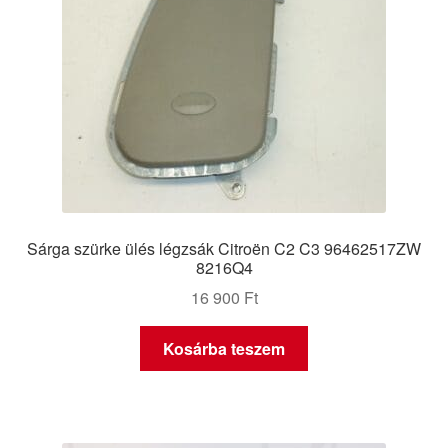
Sárga szürke ülés légzsák Citroën C2 C3 96462517ZW
8216Q4
16 900
Ft
Kosárba teszem