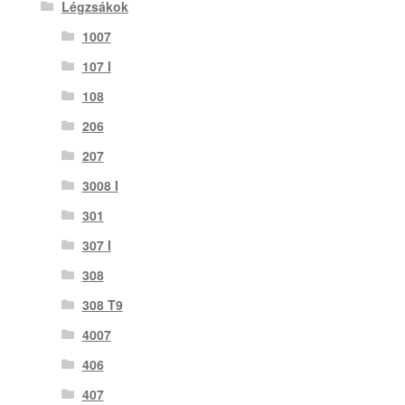
Légzsákok
1007
107 I
108
206
207
3008 I
301
307 I
308
308 T9
4007
406
407