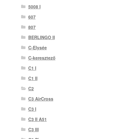
5008 I
607
807
BERLINGO II
C-Elysée
C-keresztező
C1 I
C1 II
C2
C3 AirCross
C3 I
C3 II A51
C3 III