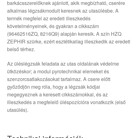
barkácsszerelőknek ajánlott, akik megbízható, cserére
alkalmas légzsákmodult keresnek az utasülésbe. A
termék megfelel az eredeti illeszkedés
követelményeinek, és gyakran a cikkszám
(96462516ZQ, 8216Q9) alapján keresik. A szín HZQ
ZEPHIR szürke, ezért esztétikailag illeszkedik az eredeti
belső térhez.
Az üléslégzsák feladata az utas oldalának védelme
ütközéskor; a modul pyrotechnikai elemeket és
szenzorcsatlakozásokat tartalmaz. A csere előtt
győződjön meg róla, hogy a légzsák kódjai
megegyeznek a keresett cikkszámokkal, és az
illeszkedés a megfelelő üléspozícióra vonatkozik (első
utasülés).