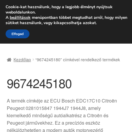
SZÁLLÍTÁS 2618 Ft-tól
Cookie-kat használunk, hogy a legjobb élményt nyújtsuk
weboldalunkon.
Hétfő-Péntek 9:00–16:00
06 80 088 054
A
beállítások
menüpontban többet megtudhat arról, hogy milyen
sütiket használunk, vagy kikapcsolhatja azokat.
Ugrás
Kilépés
Menü
Elfogad
a
a
navigációhoz
tartalomba
Kezdőlap
Kezdőlap
“9674245180” címkével rendelkező termékek
Adatvédelmi irányelvek
9674245180
Felhasználási feltételek
Kapcsolatba lépni
A termék címkéje az ECU Bosch EDC17C10 Citroën
Peugeot 0281015847 1944J7 1944J8, amely
Kifizetések
kiemelkedő minőségű autóalkatrész a Citroën és
Peugeot járművekhez. Ez a precíziós eszköz
Panasz
nélkülözhetetlen a modern autók motorvezérlő