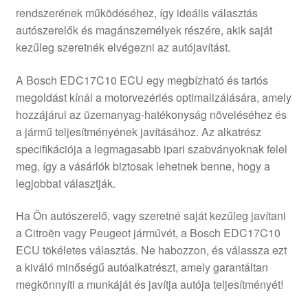
rendszerének működéséhez, így ideális választás
Panaszkezelési szabályzat
autószerelők és magánszemélyek részére, akik saját
kezűleg szeretnék elvégezni az autójavítást.
Pénztár
A Bosch EDC17C10 ECU egy megbízható és tartós
Rólunk
megoldást kínál a motorvezérlés optimalizálására, amely
hozzájárul az üzemanyag-hatékonyság növeléséhez és
a jármű teljesítményének javításához. Az alkatrész
Saját fiókom
specifikációja a legmagasabb ipari szabványoknak felel
meg, így a vásárlók biztosak lehetnek benne, hogy a
Szállítás
legjobbat választják.
Szállítás világszerte
Ha Ön autószerelő, vagy szeretné saját kezűleg javítani
a Citroën vagy Peugeot járművét, a Bosch EDC17C10
Szekér
ECU tökéletes választás. Ne habozzon, és válassza ezt
a kiváló minőségű autóalkatrészt, amely garantáltan
megkönnyíti a munkáját és javítja autója teljesítményét!