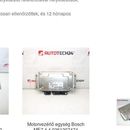
osan ellenőrzöttek, és 12 hónapos
Motorvezérlő egység Bosch
0
ME7.4.4 0261207474