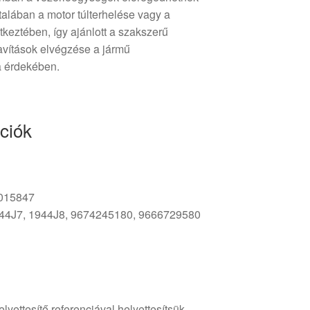
alában a motor túlterhelése vagy a
keztében, így ajánlott a szakszerű
avítások elvégzése a jármű
a érdekében.
ciók
015847
44J7, 1944J8, 9674245180, 9666729580
lyettesítő referenciával helyettesítsük.