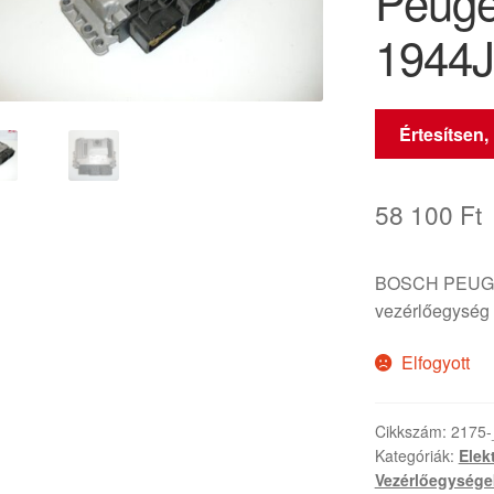
Peuge
1944J
Értesítsen,
58 100
Ft
BOSCH PEUGE
vezérlőegység
Elfogyott
Cikkszám:
2175-
Kategóriák:
Elek
Vezérlőegysége