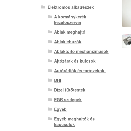
Elektromos alkatrészek
A kormánykerék
kezelőszervei
Ablak meghajtó
Ablaklehúzók
Ablaktörlő mechanizmusok
Ajtózárak és kulcsok
Autórádiók és tartozékok.
BHI
Dízel fűtőtestek
EGR szelepek
Egyéb
Egyéb meghajtók és
kapcsolók