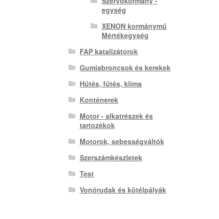
Szervokormány -
egység
XENON kormánymű
Mértékegység
FAP katalizátorok
Gumiabroncsok és kerekek
Hűtés, fűtés, klíma
Konténerek
Motor - alkatrészek és
tartozékok
Motorok, sebességváltók
Szerszámkészletek
Test
Vonórudak és kötélpályák