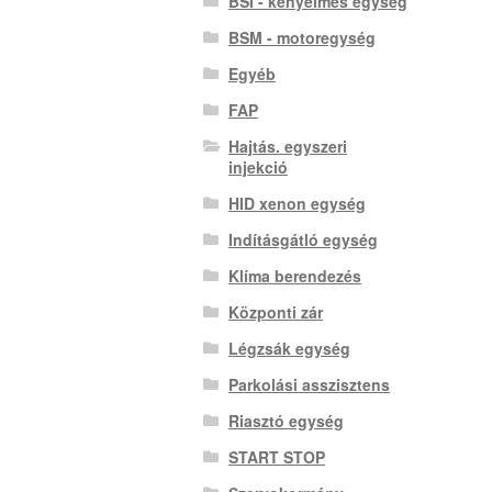
BSI - kényelmes egység
BSM - motoregység
Egyéb
FAP
Hajtás. egyszeri
injekció
HID xenon egység
Indításgátló egység
Klíma berendezés
Központi zár
Légzsák egység
Parkolási asszisztens
Riasztó egység
START STOP