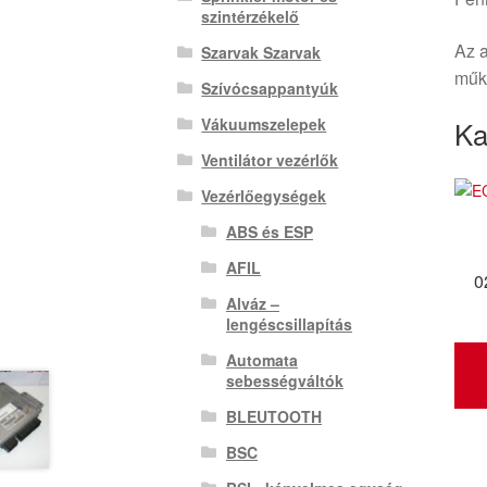
szintérzékelő
Az a
Szarvak Szarvak
műkö
Szívócsappantyúk
Ka
Vákuumszelepek
Ventilátor vezérlők
Vezérlőegységek
ABS és ESP
AFIL
0
Alváz –
lengéscsillapítás
Automata
sebességváltók
BLEUTOOTH
BSC