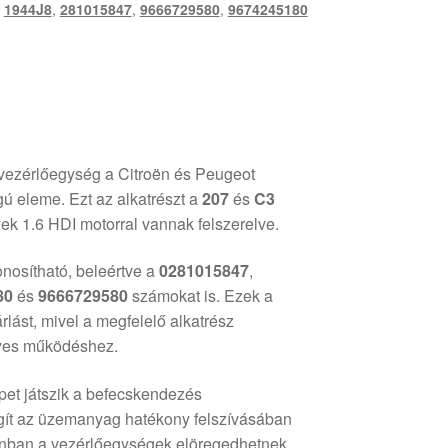
,
1944J8
,
281015847
,
9666729580
,
9674245180
zérlőegység a Citroën és Peugeot
ú eleme. Ezt az alkatrészt a
207
és
C3
ek 1.6 HDI motorral vannak felszerelve.
nosítható, beleértve a
0281015847
,
80
és
9666729580
számokat is. Ezek a
lást, mivel a megfelelő alkatrész
lyes működéshez.
pet játszik a befecskendezés
ít az üzemanyag hatékony felszívásában
onban a vezérlőegységek elöregedhetnek