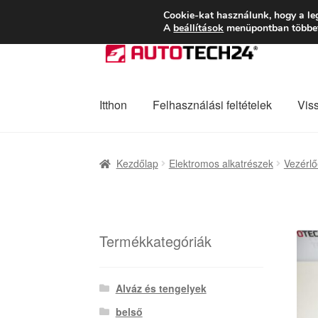
SZÁLLÍTÁS 2618 
Cookie-kat használunk, hogy a le
A
beállítások
menüpontban többet 
Ugrás
Kilépés
a
a
navigációhoz
tartalomba
Itthon
Felhasználási feltételek
Vis
Kezdőlap
Adatvédelmi irányelvek
Felhaszná
Kezdőlap
Elektromos alkatrészek
Vezérl
Panaszkezelési szabályzat
Pénztár
Rólunk
Termékkategóriák
Alváz és tengelyek
belső