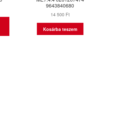
9643840680
14 500
Ft
Kosárba teszem