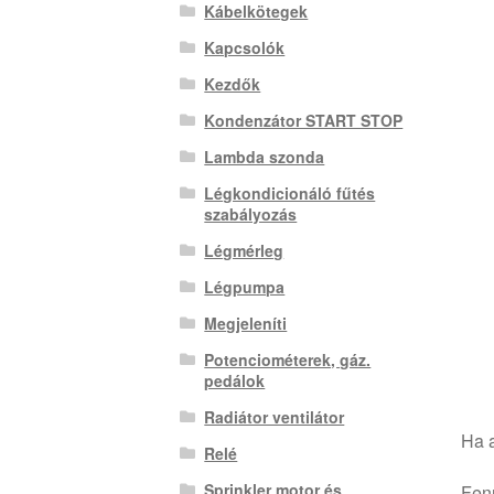
Kábelkötegek
Kapcsolók
Kezdők
Kondenzátor START STOP
Lambda szonda
Légkondicionáló fűtés
szabályozás
Légmérleg
Légpumpa
Megjeleníti
Potenciométerek, gáz.
pedálok
Radiátor ventilátor
Ha a
Relé
Sprinkler motor és
Fenn