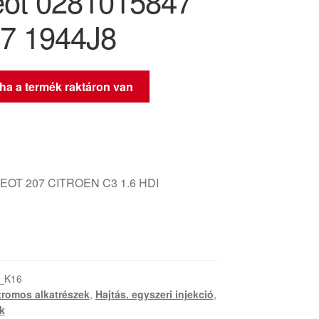
ot 0281015847
7 1944J8
 ha a termék raktáron van
OT 207 CITROEN C3 1.6 HDI
_K16
tromos alkatrészek
,
Hajtás. egyszeri injekció
,
k