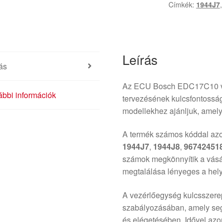
Címkék:
1944J7
Leírás
ás
Az ECU Bosch EDC17C10 ve
bbi információk
tervezésének kulcsfontosság
modellekhez ajánljuk, amely
A termék számos kóddal azo
1944J7
,
1944J8
,
96742451
számok megkönnyítik a vásár
megtalálása lényeges a he
A vezérlőegység kulcsszere
szabályozásában, amely seg
és elégetésében. Idővel az