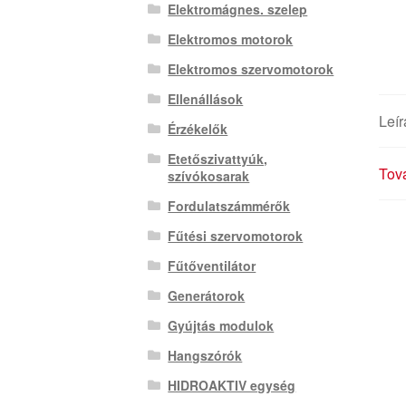
Elektromágnes. szelep
Elektromos motorok
Elektromos szervomotorok
Ellenállások
Leír
Érzékelők
Etetőszivattyúk,
Tová
szívókosarak
Fordulatszámmérők
Fűtési szervomotorok
Fűtőventilátor
Generátorok
Gyújtás modulok
Hangszórók
HIDROAKTIV egység