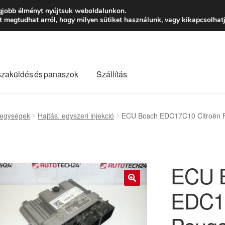
Ft-tól
Hétfő-Péntek
gjobb élményt nyújtsuk weboldalunkon.
megtudhat arról, hogy milyen sütiket használunk, vagy kikapcsolhatj
szaküldés és panaszok
Szállítás
lási feltételek
Kapcsolatba lépni
Kifizetések
Panasz
őegységek
Hajtás. egyszeri injekció
ECU Bosch EDC17C10 Citroën 
Saját fiókom
Szállítás
Szállítás világszerte
Szekér
ECU 
EDC17
🔍