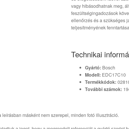
vagy hibásodhatnak meg, ált
feszültségingadozások követ
ellenőrzés és a szükséges j
teljesítményének fenntartás
Technikai informá
Gyártó:
Bosch
Modell:
EDC17C10
Termékkódok:
0281
További számok:
19
 leírásban másként nem szerepel, minden fotó illusztráció.
tartjuk a jogot, hogy a megrendelt referenciát a gyártó szerint he