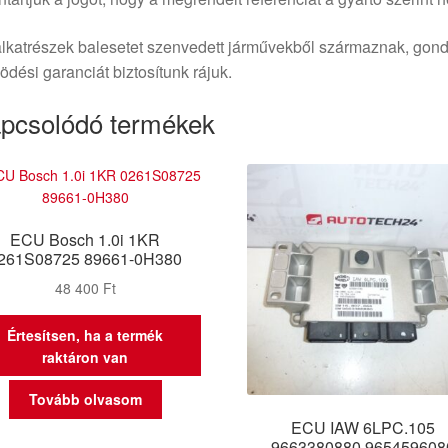
lkatrészek balesetet szenvedett járművekből származnak, gond
dési garanciát biztosítunk rájuk.
pcsolódó termékek
ECU Bosch 1.0i 1KR
261S08725 89661-0H380
48 400
Ft
Értesítsen, ha a termék
raktáron van
Tovább olvasom
ECU IAW 6LPC.105
9663380880 965459608