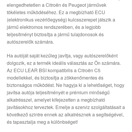
elengedhetetlen a Citroën és Peugeot járművek
Panaszkezelési szabályzat
tökéletes működéséhez. Ez a megbízható ECU
(elektronikus vezérlőegység) kulcsszerepet játszik a
Pénztár
jármű elektromos rendszerében, és a legjobb
teljesítményt biztosítja a jármű tulajdonosok és
Rólunk
autószerelők számára.
Ha autóját saját kezűleg javítja, vagy autószerelőként
Saját fiókom
dolgozik, ez a termék ideális választás az Ön számára.
Az ECU LEAR BSI kompatibilis a Citroën C5
Szállítás
modellekkel, és biztosítja a zökkenőmentes és
biztonságos működést. Ne hagyja ki a lehetőséget, hogy
Szállítás világszerte
javítsa autója teljesítményét e prémium minőségű
alkatrésszel, amelyet kifejezetten a megbízható
Szekér
javításokhoz terveztek. Emelje a szerviz szolgáltatásait a
következő szintre ennek az alkatrésznek a segítségével,
és tapasztalja meg a különbséget!