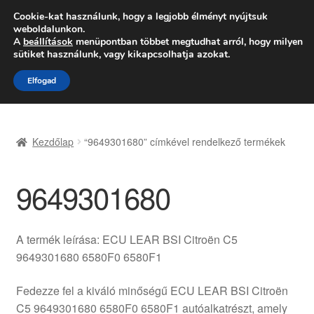
SZÁLLÍTÁS 2618 Ft-tól
Cookie-kat használunk, hogy a legjobb élményt nyújtsuk
weboldalunkon.
Hétfő-Péntek 9:00–16:00
06 80 088 054
A
beállítások
menüpontban többet megtudhat arról, hogy milyen
sütiket használunk, vagy kikapcsolhatja azokat.
Ugrás
Kilépés
Menü
Elfogad
a
a
navigációhoz
tartalomba
Kezdőlap
Kezdőlap
“9649301680” címkével rendelkező termékek
Adatvédelmi irányelvek
9649301680
Felhasználási feltételek
Kapcsolatba lépni
A termék leírása: ECU LEAR BSI Citroën C5
9649301680 6580F0 6580F1
Kifizetések
Fedezze fel a kiváló minőségű ECU LEAR BSI Citroën
Panasz
C5 9649301680 6580F0 6580F1 autóalkatrészt, amely