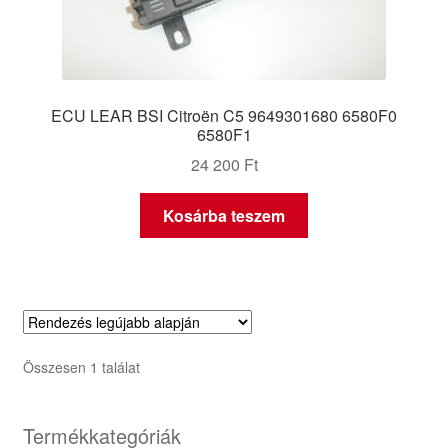
ECU LEAR BSI Citroën C5 9649301680 6580F0
6580F1
24 200
Ft
Kosárba teszem
Összesen 1 találat
Termékkategóriák