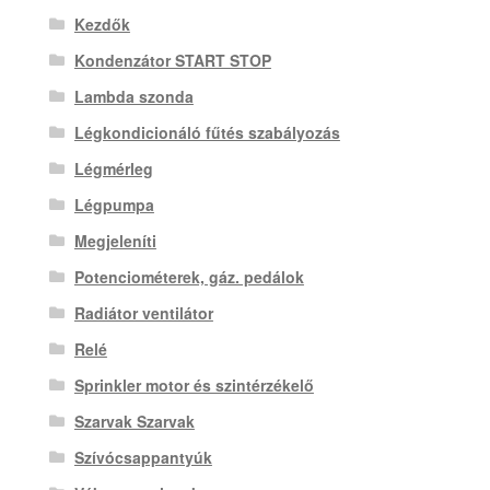
Kezdők
Kondenzátor START STOP
Lambda szonda
Légkondicionáló fűtés szabályozás
Légmérleg
Légpumpa
Megjeleníti
Potenciométerek, gáz. pedálok
Radiátor ventilátor
Relé
Sprinkler motor és szintérzékelő
Szarvak Szarvak
Szívócsappantyúk