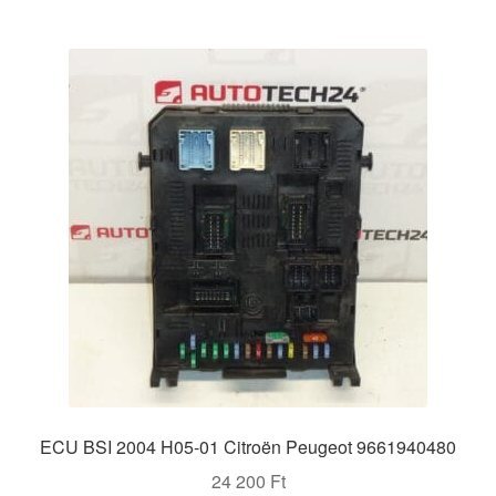
ECU BSI 2004 H05-01 Citroën Peugeot 9661940480
24 200
Ft