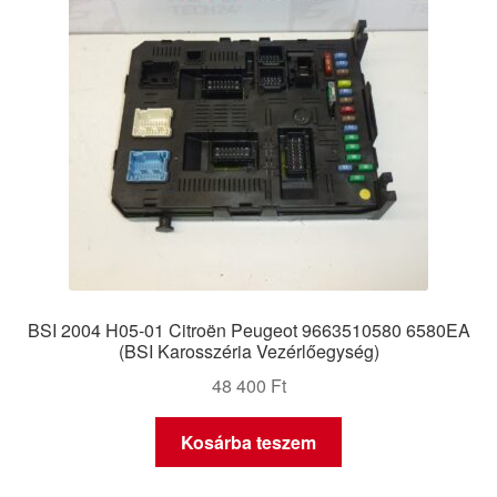
BSI 2004 H05-01 Citroën Peugeot 9663510580 6580EA
(BSI Karosszéria Vezérlőegység)
48 400
Ft
Kosárba teszem