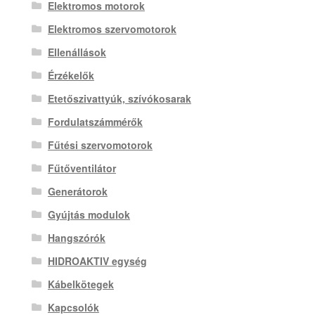
Elektromos motorok
Elektromos szervomotorok
Ellenállások
Érzékelők
Etetőszivattyúk, szívókosarak
Fordulatszámmérők
Fűtési szervomotorok
Fűtőventilátor
Generátorok
Gyújtás modulok
Hangszórók
HIDROAKTIV egység
Kábelkötegek
Kapcsolók