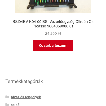
BSI04EV K04-00 BSI Vezérlőegység Citroën C4
Picasso 9664059080 01
24 200
Ft
Kosárba teszem
Termékkategóriák
Alváz és tengelyek
belső