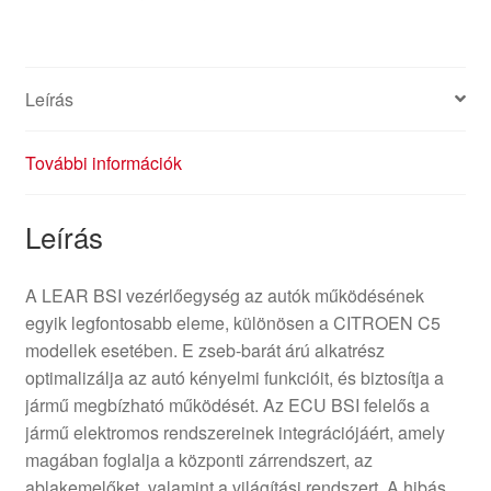
mennyiség
Leírás
További információk
Leírás
A LEAR BSI vezérlőegység az autók működésének
egyik legfontosabb eleme, különösen a CITROEN C5
modellek esetében. E zseb-barát árú alkatrész
optimalizálja az autó kényelmi funkcióit, és biztosítja a
jármű megbízható működését. Az ECU BSI felelős a
jármű elektromos rendszereinek integrációjáért, amely
magában foglalja a központi zárrendszert, az
ablakemelőket, valamint a világítási rendszert. A hibás