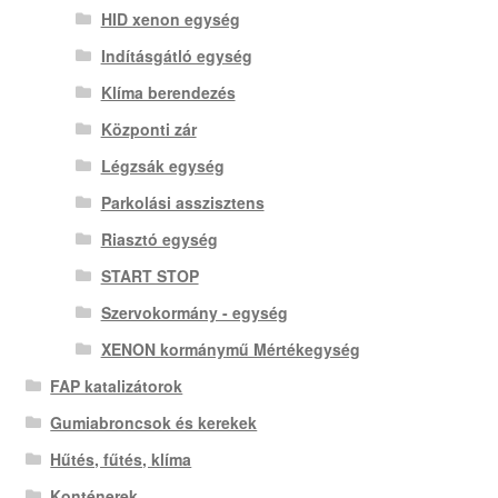
HID xenon egység
Indításgátló egység
Klíma berendezés
Központi zár
Légzsák egység
Parkolási asszisztens
Riasztó egység
START STOP
Szervokormány - egység
XENON kormánymű Mértékegység
FAP katalizátorok
Gumiabroncsok és kerekek
Hűtés, fűtés, klíma
Konténerek