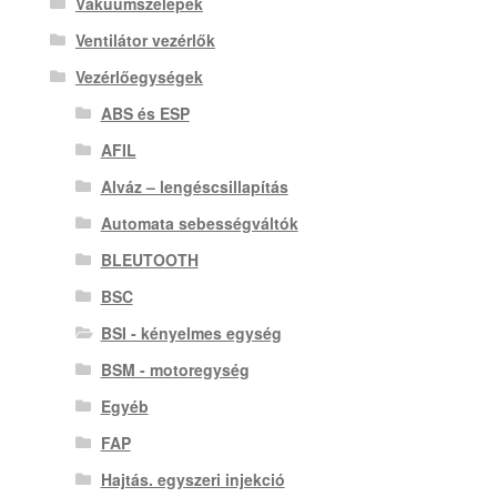
Vákuumszelepek
Ventilátor vezérlők
Vezérlőegységek
ABS és ESP
AFIL
Alváz – lengéscsillapítás
Automata sebességváltók
BLEUTOOTH
BSC
BSI - kényelmes egység
BSM - motoregység
Egyéb
FAP
Hajtás. egyszeri injekció