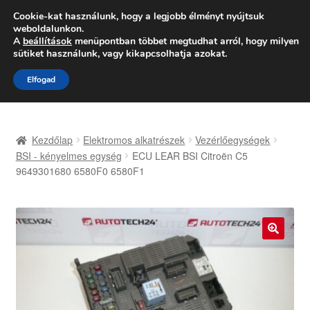
SZÁLLÍTÁS 2618 Ft-tól
Cookie-kat használunk, hogy a legjobb élményt nyújtsuk
weboldalunkon.
Hétfő-Péntek 9:00–16:00
06 80 088 054
A
beállítások
menüpontban többet megtudhat arról, hogy milyen
sütiket használunk, vagy kikapcsolhatja azokat.
Ugrás
Kilépés
Menü
Elfogad
a
a
navigációhoz
tartalomba
Kezdőlap
Kezdőlap
Elektromos alkatrészek
Vezérlőegységek
Adatvédelmi irányelvek
BSI - kényelmes egység
ECU LEAR BSI Citroën C5
9649301680 6580F0 6580F1
Felhasználási feltételek
Kapcsolatba lépni
🔍
Kifizetések
Panasz