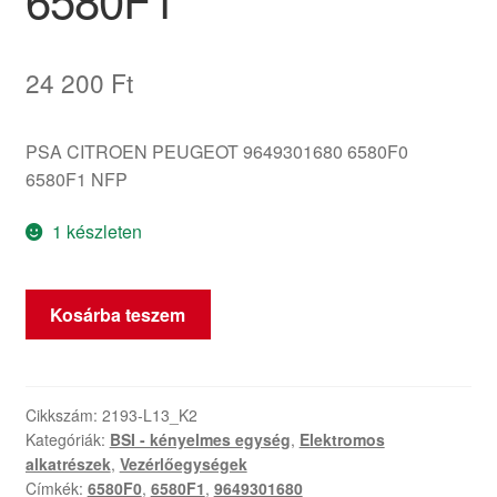
24 200
Ft
PSA CITROEN PEUGEOT 9649301680 6580F0
6580F1 NFP
1 készleten
ECU
Kosárba teszem
LEAR
BSI
Citroën
C5
Cikkszám:
2193-L13_K2
Kategóriák:
BSI - kényelmes egység
,
Elektromos
9649301680
alkatrészek
,
Vezérlőegységek
6580F0
Címkék:
6580F0
,
6580F1
,
9649301680
6580F1