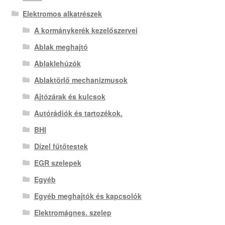
Elektromos alkatrészek
A kormánykerék kezelőszervei
Ablak meghajtó
Ablaklehúzók
Ablaktörlő mechanizmusok
Ajtózárak és kulcsok
Autórádiók és tartozékok.
BHI
Dízel fűtőtestek
EGR szelepek
Egyéb
Egyéb meghajtók és kapcsolók
Elektromágnes. szelep