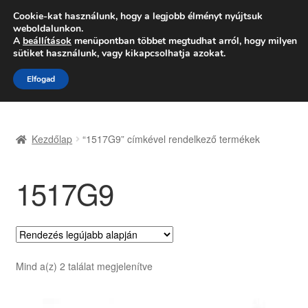
SZÁLLÍTÁS 2618 Ft-tól
Cookie-kat használunk, hogy a legjobb élményt nyújtsuk
weboldalunkon.
Hétfő-Péntek 9:00–16:00
06 80 088 054
A
beállítások
menüpontban többet megtudhat arról, hogy milyen
sütiket használunk, vagy kikapcsolhatja azokat.
Ugrás
Kilépés
Menü
Elfogad
a
a
navigációhoz
tartalomba
Kezdőlap
Kezdőlap
“1517G9” címkével rendelkező termékek
Adatvédelmi irányelvek
1517G9
Felhasználási feltételek
Kapcsolatba lépni
Kifizetések
Sorted
Mind a(z) 2 találat megjelenítve
by
Panasz
latest