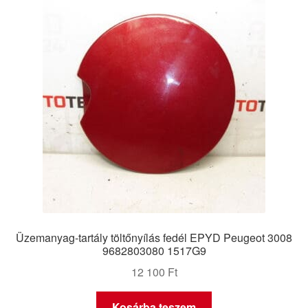
Panaszkezelési szabályzat
Pénztár
Rólunk
Saját fiókom
Szállítás
Szállítás világszerte
Üzemanyag-tartály töltőnyílás fedél EPYD Peugeot 3008
Szekér
9682803080 1517G9
12 100
Ft
Kosárba teszem