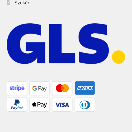
Szekér