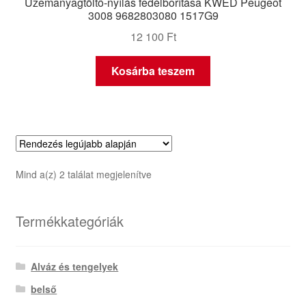
Üzemanyagtöltő-nyílás fedélborítása KWED Peugeot
3008 9682803080 1517G9
12 100
Ft
Kosárba teszem
Sorted
Mind a(z) 2 találat megjelenítve
by
latest
Termékkategóriák
Alváz és tengelyek
belső