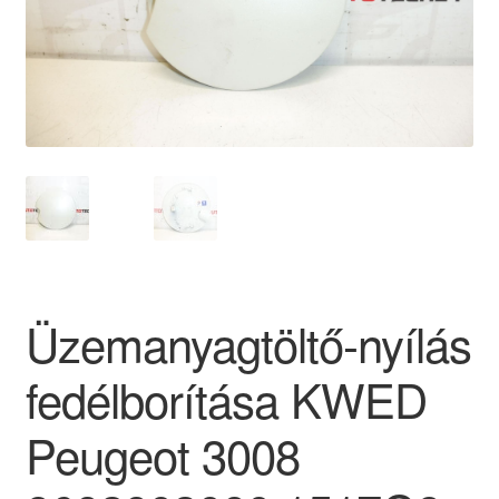
Panaszkezelési szabályzat
Pénztár
Rólunk
Saját fiókom
Szállítás
Üzemanyagtöltő-nyílás
Szállítás világszerte
fedélborítása KWED
Szekér
Peugeot 3008