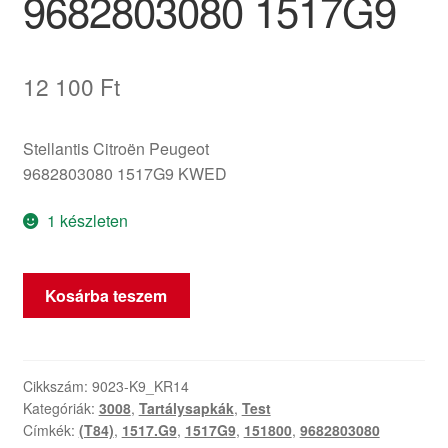
9682803080 1517G9
12 100
Ft
Stellantis Citroën Peugeot
9682803080 1517G9 KWED
1 készleten
Üzemanyagtöltő-
Kosárba teszem
nyílás
fedélborítása
KWED
Peugeot
Cikkszám:
9023-K9_KR14
Kategóriák:
3008
,
Tartálysapkák
,
Test
3008
Címkék:
(T84)
,
1517.G9
,
1517G9
,
151800
,
9682803080
9682803080