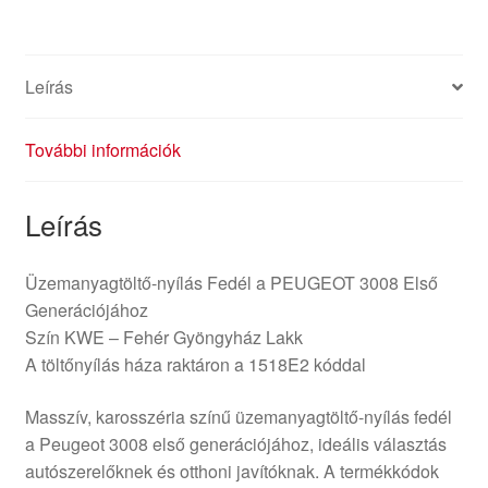
1517G9
mennyiség
Leírás
További információk
Leírás
Üzemanyagtöltő-nyílás Fedél a PEUGEOT 3008 Első
Generációjához
Szín KWE – Fehér Gyöngyház Lakk
A töltőnyílás háza raktáron a 1518E2 kóddal
Masszív, karosszéria színű üzemanyagtöltő-nyílás fedél
a Peugeot 3008 első generációjához, ideális választás
autószerelőknek és otthoni javítóknak. A termékkódok