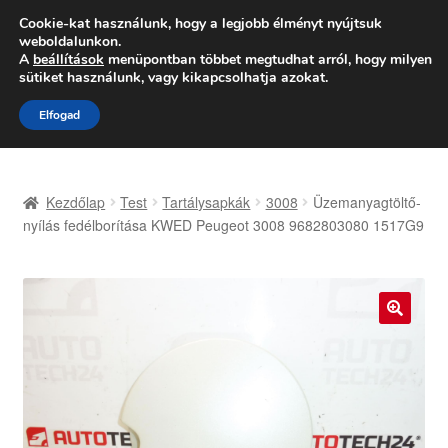
SZÁLLÍTÁS 2618 Ft-tól
Cookie-kat használunk, hogy a legjobb élményt nyújtsuk
weboldalunkon.
Hétfő-Péntek 9:00–16:00
06 80 088 054
A
beállítások
menüpontban többet megtudhat arról, hogy milyen
sütiket használunk, vagy kikapcsolhatja azokat.
Ugrás
Kilépés
Menü
Elfogad
a
a
navigációhoz
tartalomba
Kezdőlap
Kezdőlap
Test
Tartálysapkák
3008
Üzemanyagtöltő-
Adatvédelmi irányelvek
nyílás fedélborítása KWED Peugeot 3008 9682803080 1517G9
Felhasználási feltételek
Kapcsolatba lépni
🔍
Kifizetések
Panasz