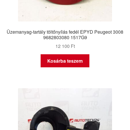
Üzemanyag-tartály töltőnyílás fedél EPYD Peugeot 3008
9682803080 1517G9
12 100
Ft
Kosárba teszem