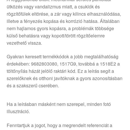
ütközés vagy vandalizmus miatt, a csuklók és
rögzítőfülek eltörése, a zár vagy kilincs elhasználódása,
illetve a fényezés kopása és korrózió hatása. Általában
nem hajlamos gyors kopásra, a problémák többsége
külső behatásra vagy kopott/törött rögzítőelemre
vezethető vissza.
Gyakran keresett termékkódok a jobb megtalálhatóság
érdekében: 9682803080, 1517G9, továbbá a 1518E2 a
töltőnyílás házát jelölő raktári kód. Ez a leírás segít a
szerelőknek és otthoni javítóknak a gyors azonosításban
és a szakszerű cserében.
Ha a leírásban másként nem szerepel, minden fotó
illusztráció.
Fenntartjuk a jogot, hogy a megrendelt referenciát a