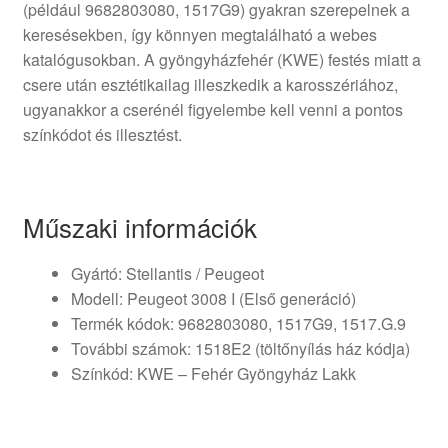
(például 9682803080, 1517G9) gyakran szerepelnek a
keresésekben, így könnyen megtalálható a webes
katalógusokban. A gyöngyházfehér (KWE) festés miatt a
csere után esztétikailag illeszkedik a karosszériához,
ugyanakkor a cserénél figyelembe kell venni a pontos
színkódot és illesztést.
Műszaki információk
Gyártó: Stellantis / Peugeot
Modell: Peugeot 3008 I (Első generáció)
Termék kódok: 9682803080, 1517G9, 1517.G.9
További számok: 1518E2 (töltőnyílás ház kódja)
Színkód: KWE – Fehér Gyöngyház Lakk