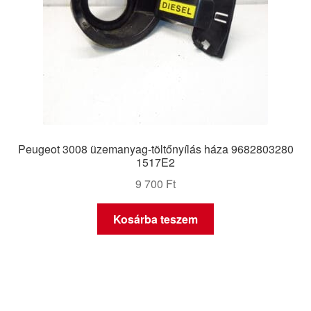
Peugeot 3008 üzemanyag-töltőnyílás háza 9682803280
1517E2
9 700
Ft
Kosárba teszem