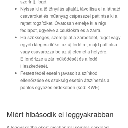
szerint), fogó.
Nyissa ki a töltőnyílás ajtaját, távolítsa el a látható
csavarokat és műanyag csipesszel pattintsa ki a
rejtett rögzítőket. Óvatosan emelje ki a régi
fedlapot, ügyelve a csuklókra és a zárra.
Ha szükséges, szerelje át a zárbetétet, rugót vagy
egyéb kiegészítőket az új fedélre, majd pattintsa
vagy csavarozza be az új elemet a helyére.
Ellenőrizze a zár működését és a fedél
illeszkedését.
Festett fedél esetén javasolt a színkód
ellenőrzése és szükség esetén átszínezés a
pontos egyezés érdekében (kód: KWE).
Miért hibásodik el leggyakrabban
A leggyakoribb okok: mechanikai sérülés parkolási