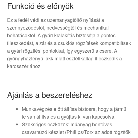
Funkció és előnyök
Ez a fedél védi az üzemanyagtöltő nyílását a
szennyeződéstől, nedvességtől és mechanikai
behatásoktól. A gyári kialakítás biztosítja a pontos
illeszkedést, a zár és a csuklós rögzítések kompatibilisek
a gyári rögzítési pontokkal, így egyszerű a csere. A
gyöngyházfényű lakk miatt esztétikailag illeszkedik a
karosszériához.
Ajánlás a beszereléshez
Munkavégzés előtt állítsa biztosra, hogy a jármű
le van állítva és a gyújtás ki van kapcsolva.
Szükséges eszközök: műanyag bontóvas,
csavarhúzó készlet (Phillips/Torx az adott rögzítők