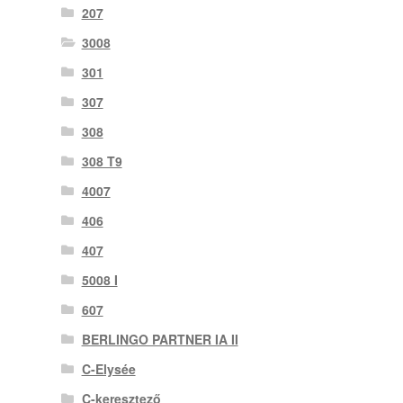
207
3008
301
307
308
308 T9
4007
406
407
5008 I
607
BERLINGO PARTNER IA II
C-Elysée
C-keresztező