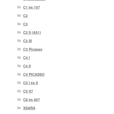
C1 és 107
C2
C3
C3 II (A51)
C3 III
C3 Picasso
C4 I
C4 II
C4 PICASSO
C5 I és II
C5 X7
C8 és 807
XSARA