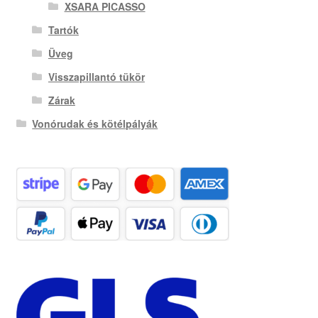
XSARA PICASSO
Tartók
Üveg
Visszapillantó tükör
Zárak
Vonórudak és kötélpályák