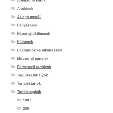
Ajtólécek
Az ajtó megáll
Fényszórók
Hátsó ajtókilincsek
Kilincsek
Lökhárítók és alkatrészeik
Műszerfal panelek
Permetező tartályok
Tágulási tartályok
Tartaléktartók
Tartálysapkák
1007
206