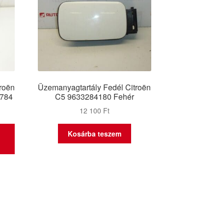
roën
Üzemanyagtartály Fedél Citroën
784
C5 9633284180 Fehér
12 100
Ft
Kosárba teszem