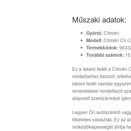
Műszaki adatok:
Gyártó:
Citroën
Modell:
Citroën C5 (C5
Termékkódok:
96332
További számok:
151
Ez a takaró fedél a Citroën
modelljeihez készült, lefedv
takaró fedél cseréje egyszer
ismeretekkel rendelkező sz
alapvető szerszámokat igénye
Legyen Ön autószerelő vagy o
tökéletes választás. Ez az 
működőképességét állítja hel