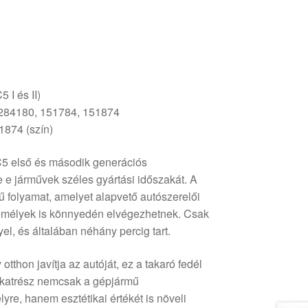
 I és II)
84180, 151784, 151874
874 (szín)
 C5 első és második generációs
e e járművek széles gyártási időszakát. A
ű folyamat, amelyet alapvető autószerelői
emélyek is könnyedén elvégezhetnek. Csak
l, és általában néhány percig tart.
tthon javítja az autóját, ez a takaró fedél
alkatrész nemcsak a gépjármű
yre, hanem esztétikai értékét is növeli