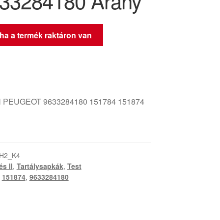
33284180 Arany
 ha a termék raktáron van
 PEUGEOT 9633284180 151784 151874
-H2_K4
és II
,
Tartálysapkák
,
Test
,
151874
,
9633284180