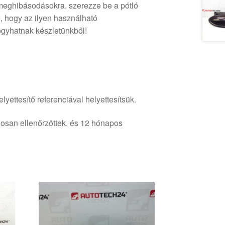
meghibásodásokra, szerezze be a pótló
e, hogy az ilyen használható
ogyhatnak készletünkből!
lyettesítő referenciával helyettesítsük.
osan ellenőrzöttek, és 12 hónapos