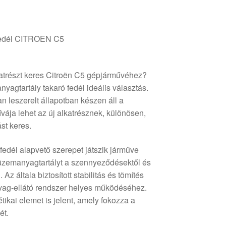
Fedél CITROEN C5
atrészt keres Citroën C5 gépjárművéhez?
yagtartály takaró fedél ideális választás.
n leszerelt állapotban készen áll a
ívája lehet az új alkatrésznek, különösen,
st keres.
fedél alapvető szerepet játszik járműve
zemanyagtartályt a szennyeződésektől és
z általa biztosított stabilitás és tömítés
ag-ellátó rendszer helyes működéséhez.
étikai elemet is jelent, amely fokozza a
ét.