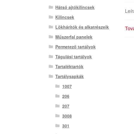
Hátsó ajtókilincsek
Leír
Kilincsek
Lökhárítók és alkatrészeik
Tová
Műszerfal panelek
Permetező tartályok
Tágulási tartályok
Tartaléktartók
Tartálysapkák
1007
206
207
3008
301