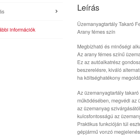
Leírás
ás
Üzemanyagtartály Takaró 
bbi információk
Arany fémes szín
Megbízható és minőségi alk
Az arany fémes színű üzeman
Ez az autóalkatrész gondosa
beszerelésre, kiváló alternat
ha költséghatékony megoldá
Az üzemanyagtartály takaró 
működésében, megvédi az ü
az üzemanyag szivárgásától. A
kulcsfontosságú az üzemany
Praktikus funkcióján túl eszt
gépjármű vonzó megjelenés