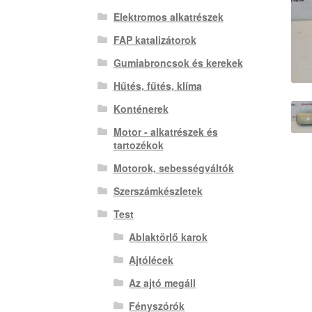
Elektromos alkatrészek
FAP katalizátorok
Gumiabroncsok és kerekek
Hűtés, fűtés, klíma
Konténerek
Motor - alkatrészek és
tartozékok
Motorok, sebességváltók
Szerszámkészletek
Test
Ablaktörlő karok
Ajtólécek
Az ajtó megáll
Fényszórók