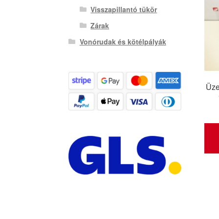
Visszapillantó tükör
Zárak
Vonórudak és kötélpályák
Üze