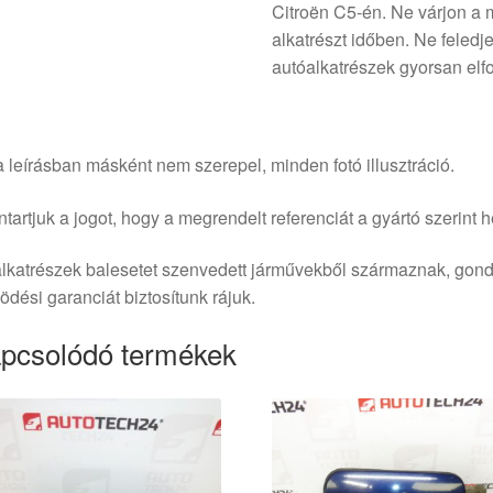
Citroën C5-én. Ne várjon a 
alkatrészt időben. Ne feledj
autóalkatrészek gyorsan elf
 leírásban másként nem szerepel, minden fotó illusztráció.
tartjuk a jogot, hogy a megrendelt referenciát a gyártó szerint he
lkatrészek balesetet szenvedett járművekből származnak, gond
dési garanciát biztosítunk rájuk.
pcsolódó termékek