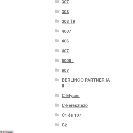
307
308
308 T9
4007
406
407
5008 I
607
BERLINGO PARTNER IA
II
C-Elysée
C-keresztező
C1 és 107
C2