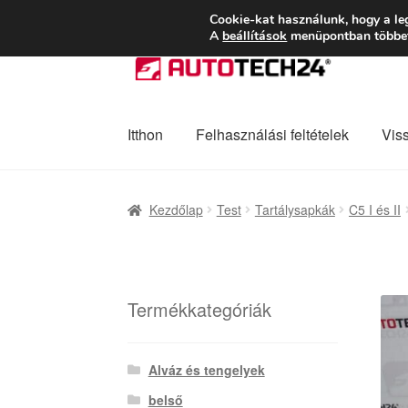
SZÁLLÍTÁS 2618 
Cookie-kat használunk, hogy a le
A
beállítások
menüpontban többet 
Ugrás
Kilépés
a
a
navigációhoz
tartalomba
Itthon
Felhasználási feltételek
Vis
Kezdőlap
Adatvédelmi irányelvek
Felhaszná
Kezdőlap
Test
Tartálysapkák
C5 I és II
Panaszkezelési szabályzat
Pénztár
Rólunk
Termékkategóriák
Alváz és tengelyek
belső