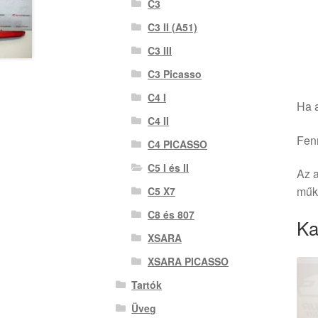
C3
C3 II (A51)
C3 III
C3 Picasso
C4 I
Ha a
C4 II
Fenn
C4 PICASSO
C5 I és II
Az a
műkö
C5 X7
C8 és 807
Ka
XSARA
XSARA PICASSO
Tartók
Üveg