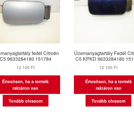
manyagtartály fedél Citroën
Üzemanyagtartály Fedél Cit
C5 9633284180 151784
C5 KPKD 9633284180 151
12 100
Ft
12 100
Ft
Értesítsen, ha a termék
Értesítsen, ha a termék
raktáron van
raktáron van
Tovább olvasom
Tovább olvasom