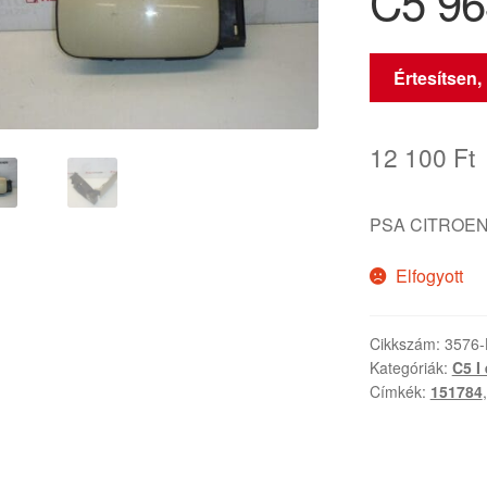
C5 96
Értesítsen,
12 100
Ft
PSA CITROEN
Elfogyott
Cikkszám:
3576
Kategóriák:
C5 I 
Címkék:
151784