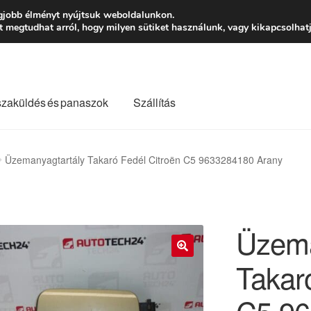
Ft-tól
Hétfő-Péntek
gjobb élményt nyújtsuk weboldalunkon.
megtudhat arról, hogy milyen sütiket használunk, vagy kikapcsolhatj
szaküldés és panaszok
Szállítás
lási feltételek
Kapcsolatba lépni
Kifizetések
Panasz
Üzemanyagtartály Takaró Fedél Citroën C5 9633284180 Arany
Saját fiókom
Szállítás
Szállítás világszerte
Szekér
Üzema
Takar
🔍