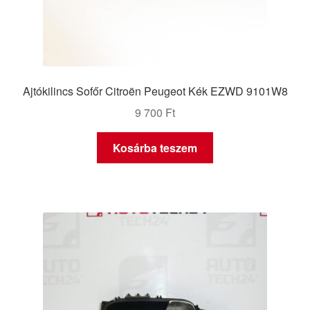
Ajtókilincs Sofőr Citroën Peugeot Kék EZWD 9101W8
9 700
Ft
Kosárba teszem