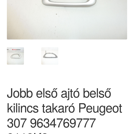
Panaszkezelési szabályzat
Pénztár
Rólunk
Saját fiókom
Szállítás
Jobb első ajtó belső
Szállítás világszerte
kilincs takaró Peugeot
Szekér
307 9634769777