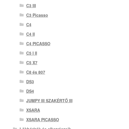
C3 III
C3 Picasso
C4
C4 II
C4 PICASSO
C5 I II
C5 X7
C8 és 807
DS3
DS4
JUMPY III SZAKÉRTŐ III
XSARA
XSARA PICASSO