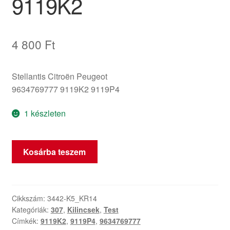
9119K2
4 800
Ft
Stellantis Citroën Peugeot
9634769777 9119K2 9119P4
1 készleten
Jobb
Kosárba teszem
első
ajtó
belső
kilincs
Cikkszám:
3442-K5_KR14
Kategóriák:
307
,
Kilincsek
,
Test
takaró
Címkék:
9119K2
,
9119P4
,
9634769777
Peugeot