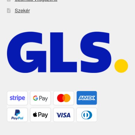
Szekér