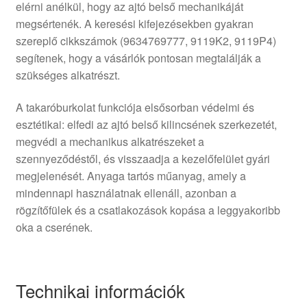
elérni anélkül, hogy az ajtó belső mechanikáját
megsértenék. A keresési kifejezésekben gyakran
szereplő cikkszámok (9634769777, 9119K2, 9119P4)
segítenek, hogy a vásárlók pontosan megtalálják a
szükséges alkatrészt.
A takaróburkolat funkciója elsősorban védelmi és
esztétikai: elfedi az ajtó belső kilincsének szerkezetét,
megvédi a mechanikus alkatrészeket a
szennyeződéstől, és visszaadja a kezelőfelület gyári
megjelenését. Anyaga tartós műanyag, amely a
mindennapi használatnak ellenáll, azonban a
rögzítőfülek és a csatlakozások kopása a leggyakoribb
oka a cserének.
Technikai információk