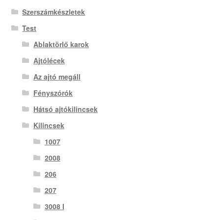
Szerszámkészletek
Test
Ablaktörlő karok
Ajtólécek
Az ajtó megáll
Fényszórók
Hátsó ajtókilincsek
Kilincsek
1007
2008
206
207
3008 I