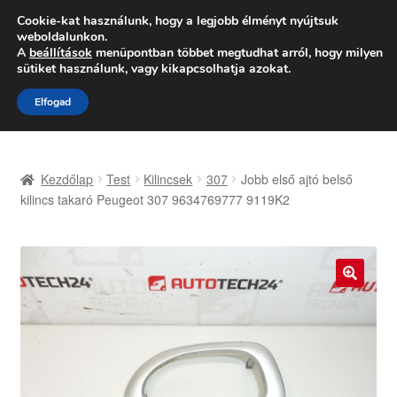
SZÁLLÍTÁS 2618 Ft-tól
Cookie-kat használunk, hogy a legjobb élményt nyújtsuk
weboldalunkon.
Hétfő-Péntek 9:00–16:00
06 80 088 054
A
beállítások
menüpontban többet megtudhat arról, hogy milyen
sütiket használunk, vagy kikapcsolhatja azokat.
Ugrás
Kilépés
Menü
Elfogad
a
a
navigációhoz
tartalomba
Kezdőlap
Kezdőlap
Test
Kilincsek
307
Jobb első ajtó belső
Adatvédelmi irányelvek
kilincs takaró Peugeot 307 9634769777 9119K2
Felhasználási feltételek
Kapcsolatba lépni
🔍
Kifizetések
Panasz