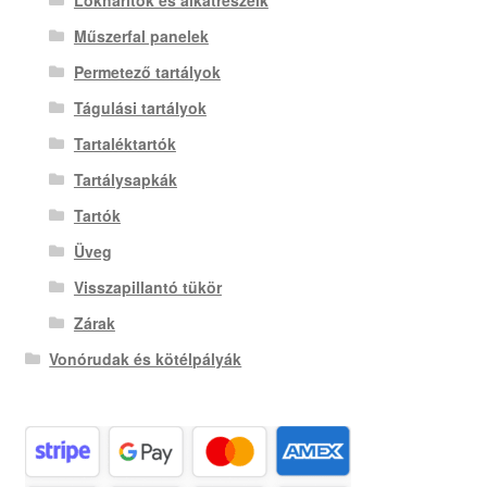
Lökhárítók és alkatrészeik
Műszerfal panelek
Permetező tartályok
Tágulási tartályok
Tartaléktartók
Tartálysapkák
Tartók
Üveg
Visszapillantó tükör
Zárak
Vonórudak és kötélpályák