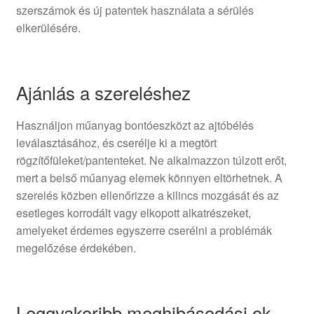
szerszámok és új patentek használata a sérülés
elkerülésére.
Ajánlás a szereléshez
Használjon műanyag bontóeszközt az ajtóbélés
leválasztásához, és cserélje ki a megtört
rögzítőfüleket/pantenteket. Ne alkalmazzon túlzott erőt,
mert a belső műanyag elemek könnyen eltörhetnek. A
szerelés közben ellenőrizze a kilincs mozgását és az
esetleges korrodált vagy elkopott alkatrészeket,
amelyeket érdemes egyszerre cserélni a problémák
megelőzése érdekében.
Leggyakoribb meghibásodási ok