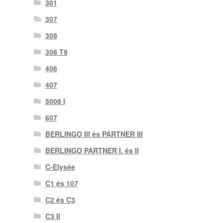
301
307
308
308 T9
406
407
5008 I
607
BERLINGO III és PARTNER III
BERLINGO PARTNER I. és II
C-Elysée
C1 és 107
C2 és C3
C3 II