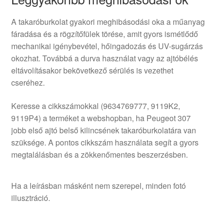
A takaróburkolat gyakori meghibásodási oka a műanyag
fáradása és a rögzítőfülek törése, amit gyors ismétlődő
mechanikai igénybevétel, hőingadozás és UV-sugárzás
okozhat. Továbbá a durva használat vagy az ajtóbélés
eltávolításakor bekövetkező sérülés is vezethet
cseréhez.
Keresse a cikkszámokkal (9634769777, 9119K2,
9119P4) a terméket a webshopban, ha Peugeot 307
jobb első ajtó belső kilincsének takaróburkolatára van
szüksége. A pontos cikkszám használata segít a gyors
megtalálásban és a zökkenőmentes beszerzésben.
Ha a leírásban másként nem szerepel, minden fotó
illusztráció.