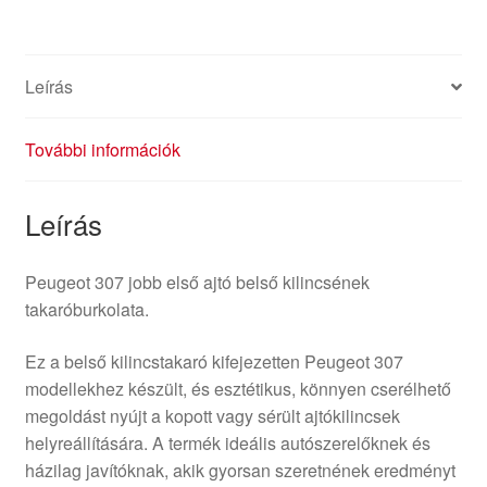
307
9634769777
9119K2
Leírás
mennyiség
További információk
Leírás
Peugeot 307 jobb első ajtó belső kilincsének
takaróburkolata.
Ez a belső kilincstakaró kifejezetten Peugeot 307
modellekhez készült, és esztétikus, könnyen cserélhető
megoldást nyújt a kopott vagy sérült ajtókilincsek
helyreállítására. A termék ideális autószerelőknek és
házilag javítóknak, akik gyorsan szeretnének eredményt