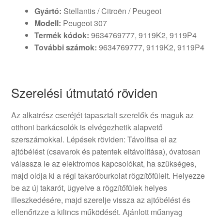
Gyártó:
Stellantis / Citroën / Peugeot
Modell:
Peugeot 307
Termék kódok:
9634769777, 9119K2, 9119P4
További számok:
9634769777, 9119K2, 9119P4
Szerelési útmutató röviden
Az alkatrész cseréjét tapasztalt szerelők és maguk az
otthoni barkácsolók is elvégezhetik alapvető
szerszámokkal. Lépések röviden: Távolítsa el az
ajtóbélést (csavarok és patentek eltávolítása), óvatosan
válassza le az elektromos kapcsolókat, ha szükséges,
majd oldja ki a régi takaróburkolat rögzítőfüleit. Helyezze
be az új takarót, ügyelve a rögzítőfülek helyes
illeszkedésére, majd szerelje vissza az ajtóbélést és
ellenőrizze a kilincs működését. Ajánlott műanyag