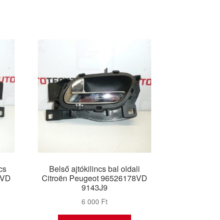
cs
Belső ajtókilincs bal oldali
7VD
Citroën Peugeot 96526178VD
9143J9
6 000
Ft