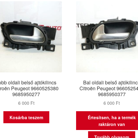
obb oldali belső ajtókilincs
Bal oldali belső ajtókilin
troën Peugeot 9660525380
Citroën Peugeot 9660525
9685950277
9685950377
6 000
Ft
6 000
Ft
Kosárba teszem
Értesítsen, ha a termék
raktáron van
Tovább olvasom