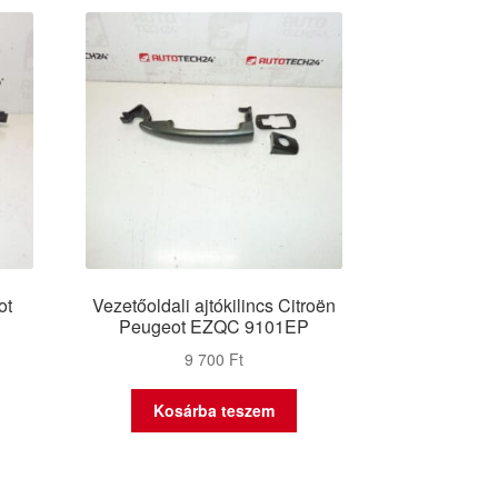
ot
Vezetőoldali ajtókilincs Citroën
Peugeot EZQC 9101EP
9 700
Ft
Kosárba teszem