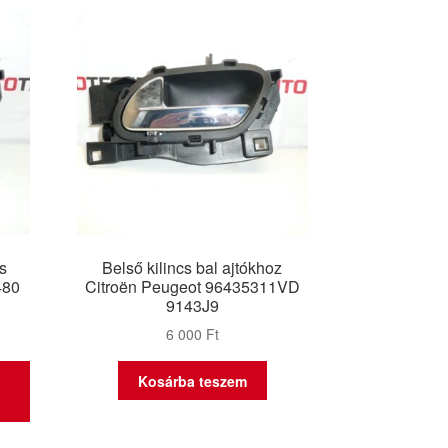
cs
Belső kilincs bal ajtókhoz
480
Citroën Peugeot 96435311VD
9143J9
6 000
Ft
Kosárba teszem