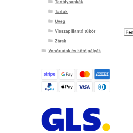
Tartálysapkák
Tartók
Üveg
Visszapillantó tükör
Zárak
Vonórudak és kötélpályák