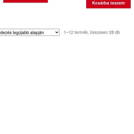
Kosárba teszem
Sorted
1–12 termék, összesen 28 db
by
latest