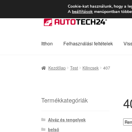
SZÁLLÍTÁS 2618 
Cookie-kat használunk, hogy a le
A
beállítások
menüpontban többet 
Ugrás
Kilépés
a
a
navigációhoz
tartalomba
Itthon
Felhasználási feltételek
Vis
Kezdőlap
Adatvédelmi irányelvek
Felhaszná
Kezdőlap
Test
Kilincsek
407
Panaszkezelési szabályzat
Pénztár
Rólunk
4
Termékkategóriák
Alváz és tengelyek
belső