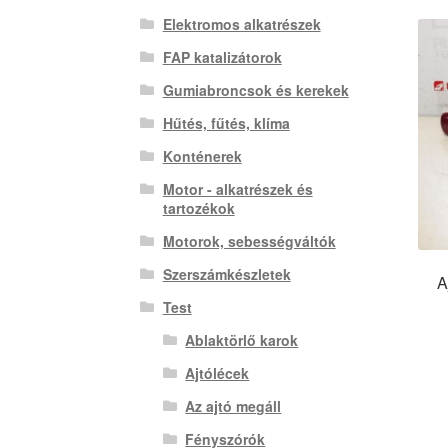
Elektromos alkatrészek
FAP katalizátorok
Gumiabroncsok és kerekek
Hűtés, fűtés, klíma
Konténerek
Motor - alkatrészek és
tartozékok
Motorok, sebességváltók
Szerszámkészletek
A
Test
Ablaktörlő karok
Ajtólécek
Az ajtó megáll
Fényszórók