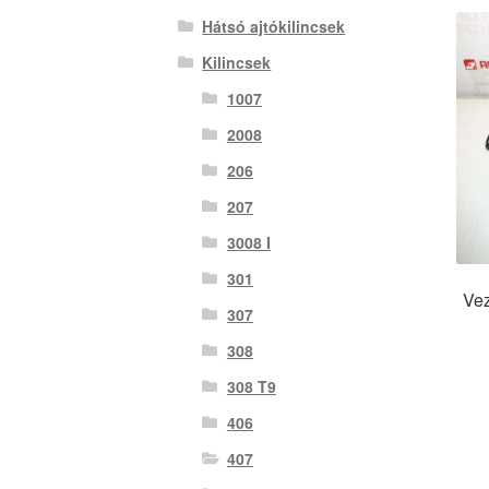
Hátsó ajtókilincsek
Kilincsek
1007
2008
206
207
3008 I
301
Vez
307
308
308 T9
406
407