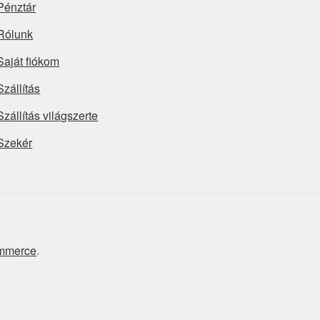
Pénztár
Rólunk
Saját fiókom
Szállítás
Szállítás világszerte
Szekér
ommerce
.