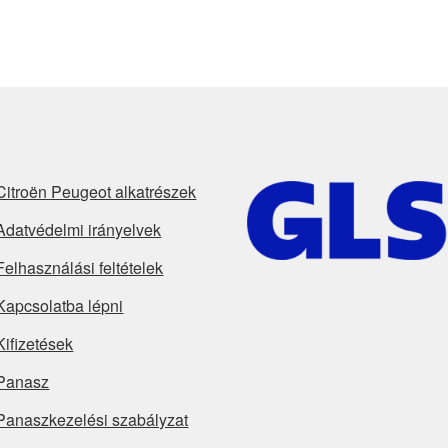
Citroën Peugeot alkatrészek
Adatvédelmi irányelvek
Felhasználási feltételek
Kapcsolatba lépni
Kifizetések
Panasz
Panaszkezelési szabályzat