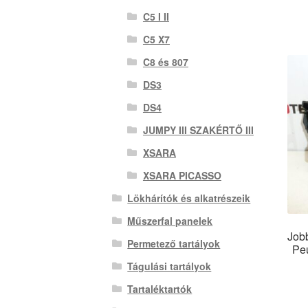
C5 I II
C5 X7
C8 és 807
DS3
DS4
JUMPY III SZAKÉRTŐ III
XSARA
XSARA PICASSO
Lökhárítók és alkatrészeik
Műszerfal panelek
Jobb
Permetező tartályok
Pe
Tágulási tartályok
Tartaléktartók