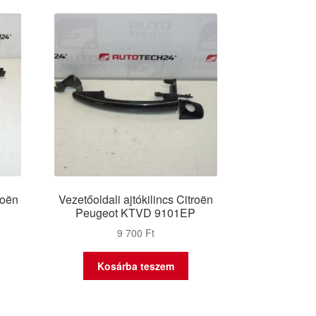
roën
Vezetőoldali ajtókilincs Citroën
P
Peugeot KTVD 9101EP
9 700
Ft
Kosárba teszem