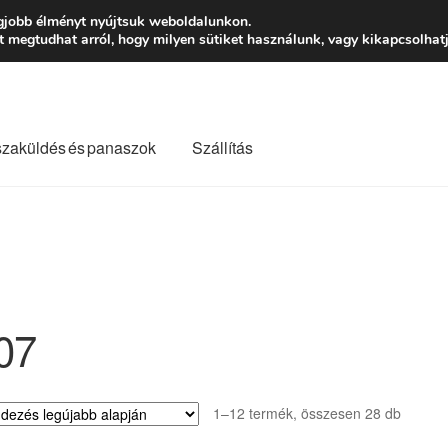
Ft-tól
Hétfő-Péntek
gjobb élményt nyújtsuk weboldalunkon.
megtudhat arról, hogy milyen sütiket használunk, vagy kikapcsolhatj
szaküldés és panaszok
Szállítás
lási feltételek
Kapcsolatba lépni
Kifizetések
Panasz
Saját fiókom
Szállítás
Szállítás világszerte
Szekér
07
Sorted
1–12 termék, összesen 28 db
by