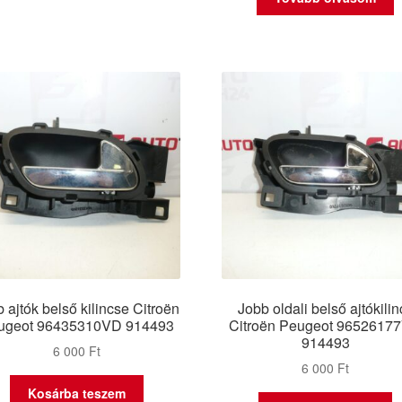
 ajtók belső kilincse Citroën
Jobb oldali belső ajtókilin
ugeot 96435310VD 914493
Citroën Peugeot 9652617
914493
6 000
Ft
6 000
Ft
Kosárba teszem