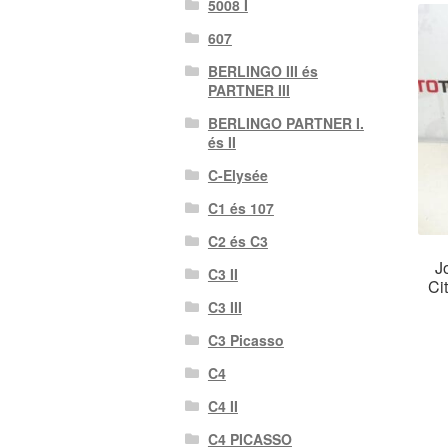
5008 I
607
BERLINGO III és
PARTNER III
BERLINGO PARTNER I.
és II
C-Elysée
C1 és 107
C2 és C3
J
C3 II
Ci
C3 III
C3 Picasso
C4
C4 II
C4 PICASSO