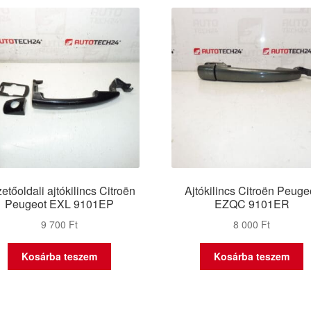
etőoldali ajtókilincs Citroën
Ajtókilincs Citroën Peuge
Peugeot EXL 9101EP
EZQC 9101ER
9 700
Ft
8 000
Ft
Kosárba teszem
Kosárba teszem