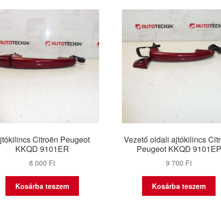
latest
jtókilincs Citroën Peugeot
Vezető oldali ajtókilincs Cit
KKQD 9101ER
Peugeot KKQD 9101E
8 000
Ft
9 700
Ft
Kosárba teszem
Kosárba teszem