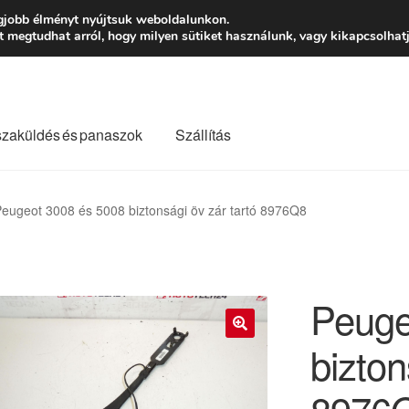
Ft-tól
Hétfő-Péntek
gjobb élményt nyújtsuk weboldalunkon.
megtudhat arról, hogy milyen sütiket használunk, vagy kikapcsolhatj
szaküldés és panaszok
Szállítás
lási feltételek
Kapcsolatba lépni
Kifizetések
Panasz
eugeot 3008 és 5008 biztonsági öv zár tartó 8976Q8
Saját fiókom
Szállítás
Szállítás világszerte
Szekér
Peuge
bizton
🔍