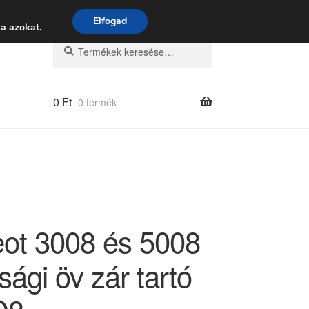
 9:00–16:00
06 80 088 054
Elfogad
a azokat.
Keresés
Keresés
a
következőre:
0
Ft
0 termék
ot 3008 és 5008
sági öv zár tartó