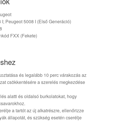
iók
eugeot
 I; Peugeot 5008 I (Első Generáció)
8
nkód FXX (Fekete)
éshez
koztatása és legalább 10 perc várakozás az
zat csökkentésére a szerelés megkezdése
ülés alatti és oldalsó burkolatokat, hogy
őcsavarokhoz.
élje a tartót az új alkatrészre, ellenőrizze
yák állapotát, és szükség esetén cserélje