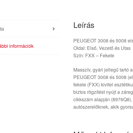
tartó
8976Q8
mennyiség
Leírás
ás
PEUGEOT 3008 és 5008 első 
bbi információk
Oldal: Első, Vezető és Utas
Szín: FXX – Fekete
Masszív, gyári jellegű tartó 
PEUGEOT 3008 és 5008 (els
fekete (FXX) kivitel esztétik
biztos rögzítést nyújt a zár
cikkszám alapján (8976Q8), í
autószerelőknek, akik gyors