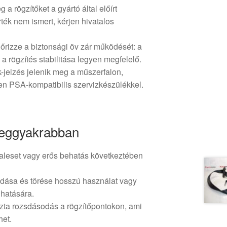
a rögzítőket a gyártó által előírt
ték nem ismert, kérjen hivatalos
őrizze a biztonsági öv zár működését: a
 a rögzítés stabilitása legyen megfelelő.
jelzés jelenik meg a műszerfalon,
en PSA-kompatibilis szervizkészülékkel.
Leggyakrabban
aleset vagy erős behatás következtében
dása és törése hosszú használat vagy
 hatására.
ozta rozsdásodás a rögzítőpontokon, ami
het.