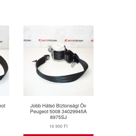
eot
Jobb Hátsó Biztonsági Öv
Peugeot 5008 34029945A
8975SJ
16 900
Ft