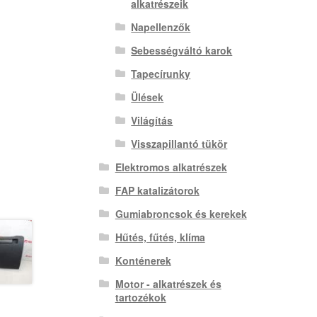
alkatrészeik
Napellenzők
Sebességváltó karok
Tapecírunky
Ülések
Világítás
Visszapillantó tükör
Elektromos alkatrészek
FAP katalizátorok
Gumiabroncsok és kerekek
Hűtés, fűtés, klíma
Konténerek
Motor - alkatrészek és
tartozékok