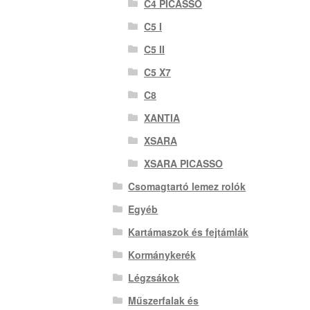
C4 PICASSO
C5 I
C5 II
C5 X7
C8
XANTIA
XSARA
XSARA PICASSO
Csomagtartó lemez rolók
Egyéb
Kartámaszok és fejtámlák
Kormánykerék
Légzsákok
Műszerfalak és