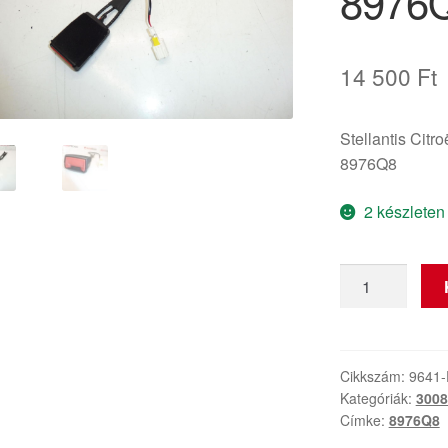
8976
14 500
Ft
Stellantis Citr
8976Q8
2 készleten
Peugeot
3008
és
5008
biztonsági
Cikkszám:
9641
Kategóriák:
3008
öv
Címke:
8976Q8
zár