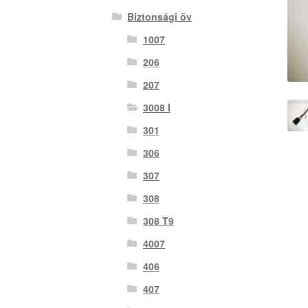
Biztonsági öv
1007
206
207
3008 I
301
306
307
308
308 T9
4007
406
407