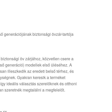
generációjának biztonsági övzár-tartója
a biztonsági öv zárjához, közvetlen csere a
ő generáció) modellek első üléséhez. A
usan illeszkedik az eredeti belső térhez, és
egységnek. Gyakran keresik a terméket
gy ideális választás szerelőknek és otthoni
an szeretnék megtalálni a megfelelőt.