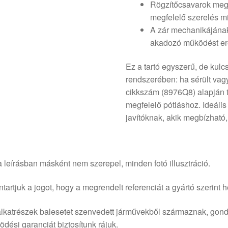
Rögzítőcsavarok meg
megfelelő szerelés mi
A zár mechanikájána
akadozó működést e
Ez a tartó egyszerű, de kulc
rendszerében: ha sérült vagy
cikkszám (8976Q8) alapján 
megfelelő pótláshoz. Ideális
javítóknak, akik megbízható,
 leírásban másként nem szerepel, minden fotó illusztráció.
tartjuk a jogot, hogy a megrendelt referenciát a gyártó szerint he
lkatrészek balesetet szenvedett járművekből származnak, gond
dési garanciát biztosítunk rájuk.