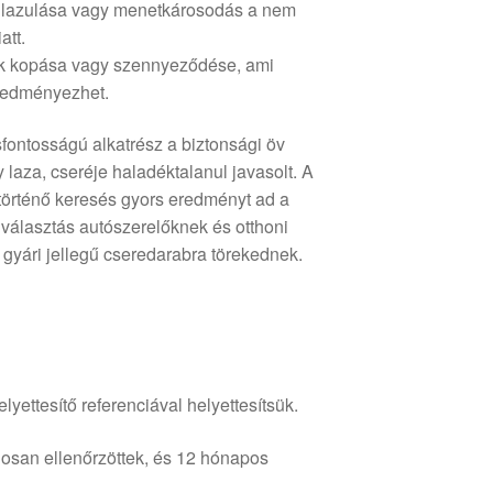
lazulása vagy menetkárosodás a nem
att.
k kopása vagy szennyeződése, ami
redményezhet.
sfontosságú alkatrész a biztonsági öv
 laza, cseréje haladéktalanul javasolt. A
történő keresés gyors eredményt ad a
 választás autószerelőknek és otthoni
 gyári jellegű cseredarabra törekednek.
lyettesítő referenciával helyettesítsük.
osan ellenőrzöttek, és 12 hónapos