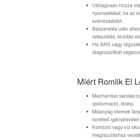
Utólagosan húzza meg 
nyomatékkal; ha az ér
szervizadatot.
Beszerelés után ellen
reteszelés, kioldás és
Ha SRS vagy légzsák-
diagnosztikát végezz
Miért Romlik El 
Mechanikai sérülés b
(deformáció, törés).
Műanyag elemek fára
ismételt igénybevétel
Korrózió vagy víz ok
meglazuláshoz vezet