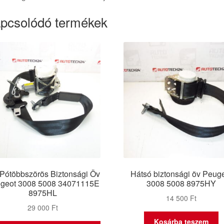
pcsolódó termékek
 Pótöbbszörös Biztonsági Öv
Hátsó biztonsági öv Peug
geot 3008 5008 34071115E
3008 5008 8975HY
8975HL
14 500
Ft
29 000
Ft
Kosárba teszem