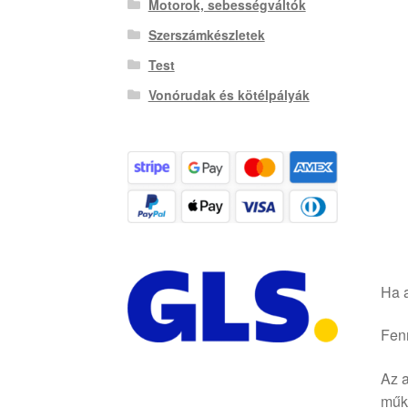
Motorok, sebességváltók
Szerszámkészletek
Test
Vonórudak és kötélpályák
Ha a
Fenn
Az a
műkö