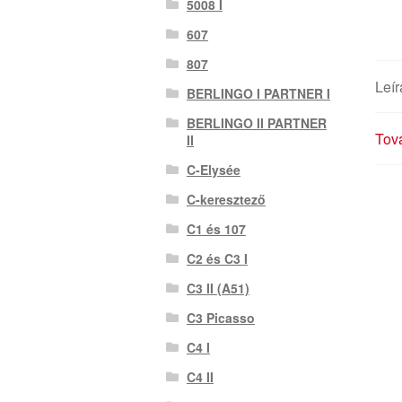
5008 I
607
807
Leír
BERLINGO I PARTNER I
BERLINGO II PARTNER
Tová
II
C-Elysée
C-keresztező
C1 és 107
C2 és C3 I
C3 II (A51)
C3 Picasso
C4 I
C4 II