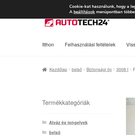
SZÁLLÍTÁS 2618 
Cookie-kat használunk, hogy a le
A
beállítások
menüpontban többet 
Ugrás
Kilépés
a
a
navigációhoz
tartalomba
Itthon
Felhasználási feltételek
Vis
Kezdőlap
Adatvédelmi irányelvek
Felhaszná
Kezdőlap
belső
Biztonsági öv
3008 I
P
Panaszkezelési szabályzat
Pénztár
Rólunk
Termékkategóriák
Alváz és tengelyek
belső