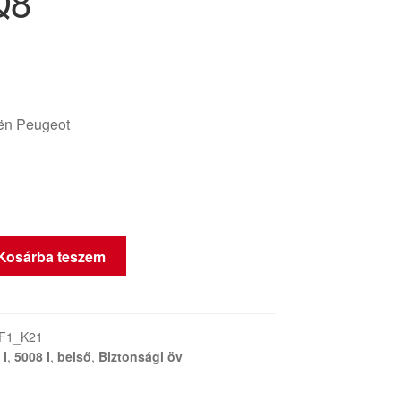
Q8
oën Peugeot
Kosárba teszem
-F1_K21
 I
,
5008 I
,
belső
,
Biztonsági öv