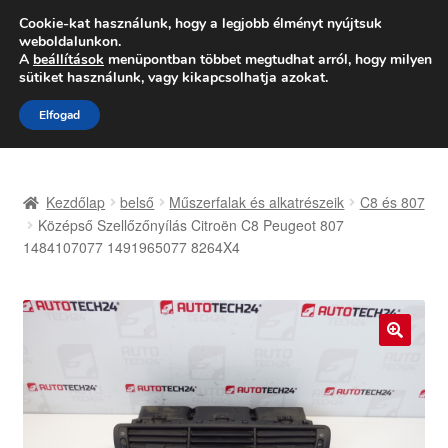
SZÁLLÍTÁS 2618 Ft-tól
Cookie-kat használunk, hogy a legjobb élményt nyújtsuk
weboldalunkon.
Hétfő-Péntek 9:00–16:00
06 80 088 054
A
beállítások
menüpontban többet megtudhat arról, hogy milyen
sütiket használunk, vagy kikapcsolhatja azokat.
Ugrás
Kilépés
Menü
Elfogad
a
a
navigációhoz
tartalomba
Kezdőlap
Kezdőlap
belső
Műszerfalak és alkatrészeik
C8 és 807
Adatvédelmi irányelvek
Középső Szellőzőnyílás Citroën C8 Peugeot 807
1484107077 1491965077 8264X4
Felhasználási feltételek
Kapcsolatba lépni
🔍
Kifizetések
Panasz