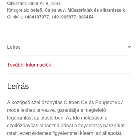
Peugeot
Cikkszám:
6808-AH9_K24a
Kategóriák:
belső
,
C8 és 807
,
Műszerfalak és alkatrészeik
807
Címkék:
1484107077
,
1491965077
,
8264X4
1484107077
1491965077
8264X4
mennyiség
Leírás
További információk
Leírás
A középső szellőzőnyílás Citroën C8 és Peugeot 807
modellekhez tervezve, garantálja a megfelelő
légáramlást az utastérben. Az idő múlásával a
szellőzőnyílás elhasználódhat a folyamatos használat
miatt, ezért érdemes figyelemmel kísérni az állapotát,