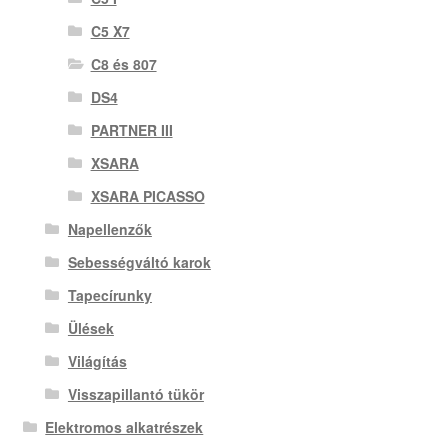
C5 X7
C8 és 807
DS4
PARTNER III
XSARA
XSARA PICASSO
Napellenzők
Sebességváltó karok
Tapecírunky
Ülések
Világítás
Visszapillantó tükör
Elektromos alkatrészek