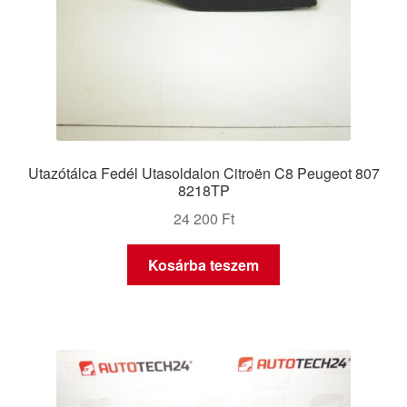
Utazótálca Fedél Utasoldalon Citroën C8 Peugeot 807
8218TP
24 200
Ft
Kosárba teszem