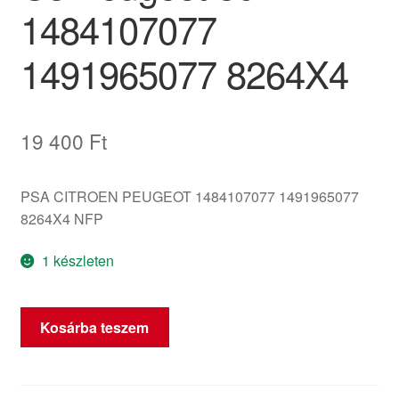
1484107077
1491965077 8264X4
19 400
Ft
PSA CITROEN PEUGEOT 1484107077 1491965077
8264X4 NFP
1 készleten
Középső
Kosárba teszem
Szellőzőnyílás
Citroën
C8