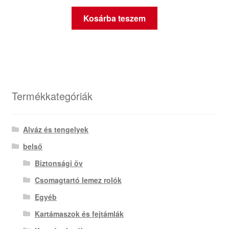
Kosárba teszem
Termékkategóriák
Alváz és tengelyek
belső
Biztonsági öv
Csomagtartó lemez rolók
Egyéb
Kartámaszok és fejtámlák