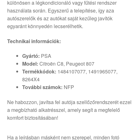
különösen a légkondicionáló vagy fűtési rendszer
használata során. Egyszerű a telepítése, így aza
autószerelők és az autókat saját kezűleg javítók
egyaránt könnyedén lecserélhetik.
Technikai információk:
Gyártó:
PSA
Model:
Citroën C8, Peugeot 807
Termékkódok:
1484107077, 1491965077,
8264X4
További számok:
NFP
Ne habozzon, javítsa fel autója szellőzőrendszerét ezzel
a megbízható alkatrésszel, amely segít a megfelelő
komfort biztosításában!
Ha a leírásban másként nem szerepel, minden fotó