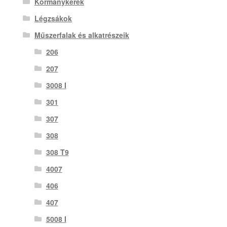
Kormánykerék
Légzsákok
Műszerfalak és alkatrészeik
206
207
3008 I
301
307
308
308 T9
4007
406
407
5008 I