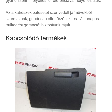
gyártó szerint helyettesítő referenciával helyettesítsük.
Az alkatrészek balesetet szenvedett járművekből
származnak, gondosan ellenőrzöttek, és 12 hónapos
működési garanciát biztosítunk rájuk.
Kapcsolódó termékek