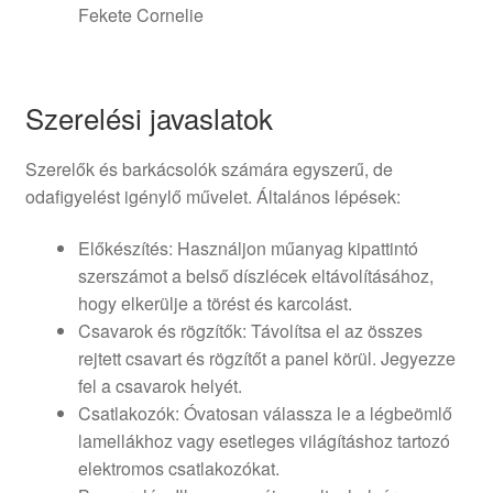
Fekete Cornelie
Szerelési javaslatok
Szerelők és barkácsolók számára egyszerű, de
odafigyelést igénylő művelet. Általános lépések:
Előkészítés: Használjon műanyag kipattintó
szerszámot a belső díszlécek eltávolításához,
hogy elkerülje a törést és karcolást.
Csavarok és rögzítők: Távolítsa el az összes
rejtett csavart és rögzítőt a panel körül. Jegyezze
fel a csavarok helyét.
Csatlakozók: Óvatosan válassza le a légbeömlő
lamellákhoz vagy esetleges világításhoz tartozó
elektromos csatlakozókat.