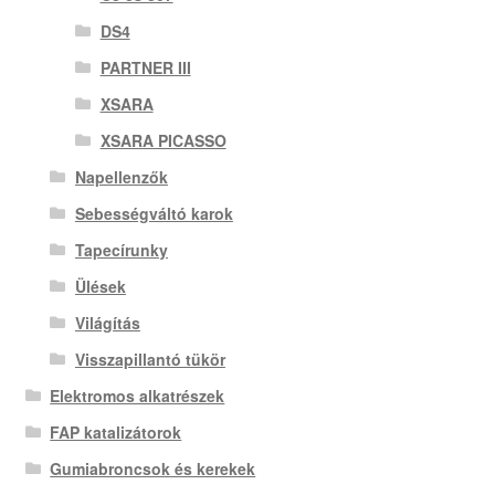
DS4
PARTNER III
XSARA
XSARA PICASSO
Napellenzők
Sebességváltó karok
Tapecírunky
Ülések
Világítás
Visszapillantó tükör
Elektromos alkatrészek
FAP katalizátorok
Gumiabroncsok és kerekek