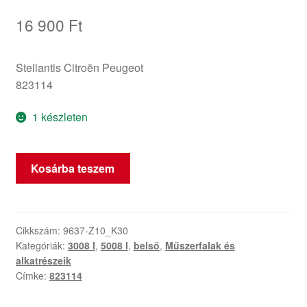
16 900
Ft
Stellantis Citroën Peugeot
823114
1 készleten
Középső
Kosárba teszem
panel
Peugeot
3008
5008
Cikkszám:
9637-Z10_K30
Kategóriák:
3008 I
,
5008 I
,
belső
,
Műszerfalak és
823114
alkatrészeik
mennyiség
Címke:
823114