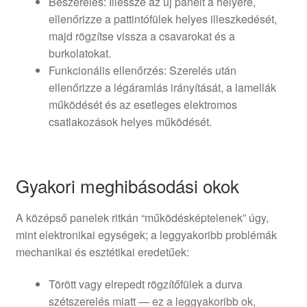
Beszerelés: Illessze az új panelt a helyére,
ellenőrizze a pattintófülek helyes illeszkedését,
majd rögzítse vissza a csavarokat és a
burkolatokat.
Funkcionális ellenőrzés: Szerelés után
ellenőrizze a légáramlás irányítását, a lamellák
működését és az esetleges elektromos
csatlakozások helyes működését.
Gyakori meghibásodási okok
A középső panelek ritkán “működésképtelenek” úgy,
mint elektronikai egységek; a leggyakoribb problémák
mechanikai és esztétikai eredetűek:
Törött vagy elrepedt rögzítőfülek a durva
szétszerelés miatt — ez a leggyakoribb ok,