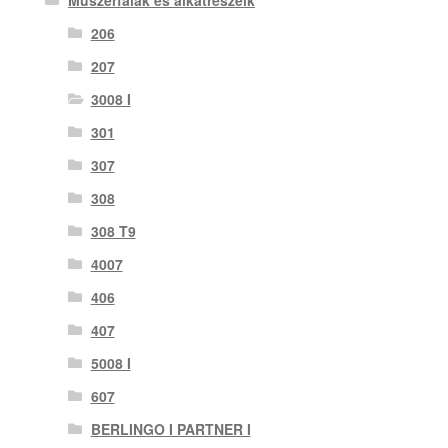
Műszerfalak és alkatrészeik
206
207
3008 I
301
307
308
308 T9
4007
406
407
5008 I
607
BERLINGO I PARTNER I