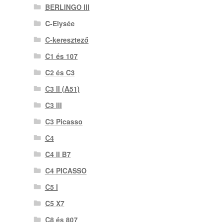
BERLINGO III
C-Elysée
C-keresztező
C1 és 107
C2 és C3
C3 II (A51)
C3 III
C3 Picasso
C4
C4 II B7
C4 PICASSO
C5 I
C5 X7
C8 és 807