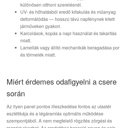
különösen otthoni szerelésnél.
UV- és hőhatásból eredő kifakulás és műanyag
deformálódás — hosszú távú napfénynek kitett
járműveken gyakori.
Karcolások, kopás a napi használat és takarítás
miatt.
Lamellák vagy állító mechanikák beragadása por
és törmelék miatt.
Miért érdemes odafigyelni a csere
során
Az ilyen panel pontos illeszkedése fontos az utastér
esztétikája és a légáramlás optimális működése
szempontjából. A nem megfelelő rögzítés zörgést és
rezgést okozhat. Az eredetihez hasonló anyag és szín