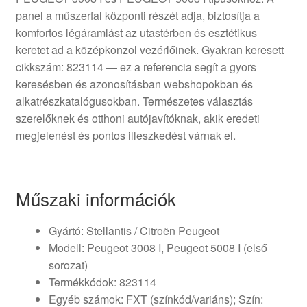
panel a műszerfal központi részét adja, biztosítja a
komfortos légáramlást az utastérben és esztétikus
keretet ad a középkonzol vezérlőinek. Gyakran keresett
cikkszám: 823114 — ez a referencia segít a gyors
keresésben és azonosításban webshopokban és
alkatrészkatalógusokban. Természetes választás
szerelőknek és otthoni autójavítóknak, akik eredeti
megjelenést és pontos illeszkedést várnak el.
Műszaki információk
Gyártó: Stellantis / Citroën Peugeot
Modell: Peugeot 3008 I, Peugeot 5008 I (első
sorozat)
Termékkódok: 823114
Egyéb számok: FXT (színkód/variáns); Szín: