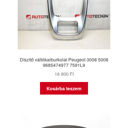
Díszítő váltókarburkolat Peugeot 3008 5008
9685474977 7591L9
16 900
Ft
Kosárba teszem