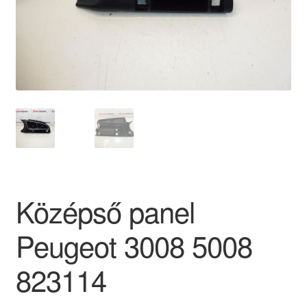
Panaszkezelési szabályzat
Pénztár
Rólunk
Saját fiókom
Szállítás
Középső panel
Szállítás világszerte
Peugeot 3008 5008
Szekér
823114