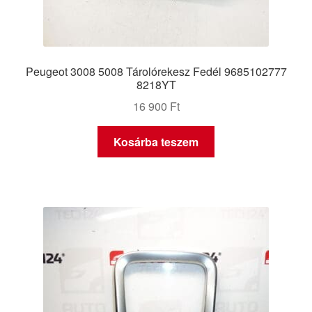
Peugeot 3008 5008 Tárolórekesz Fedél 9685102777
8218YT
16 900
Ft
Kosárba teszem