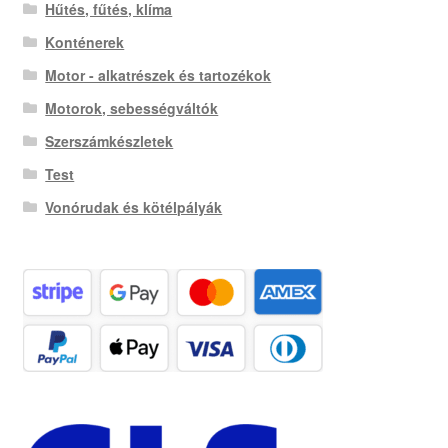
Hűtés, fűtés, klíma
Konténerek
Motor - alkatrészek és tartozékok
Motorok, sebességváltók
Szerszámkészletek
Test
Vonórudak és kötélpályák