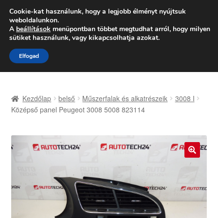
SZÁLLÍTÁS 2618 Ft-tól
Cookie-kat használunk, hogy a legjobb élményt nyújtsuk
weboldalunkon.
Hétfő-Péntek 9:00–16:00
06 80 088 054
A
beállítások
menüpontban többet megtudhat arról, hogy milyen
sütiket használunk, vagy kikapcsolhatja azokat.
Ugrás
Kilépés
Menü
Elfogad
a
a
navigációhoz
tartalomba
Kezdőlap
Kezdőlap
belső
Műszerfalak és alkatrészeik
3008 I
Adatvédelmi irányelvek
Középső panel Peugeot 3008 5008 823114
Felhasználási feltételek
Kapcsolatba lépni
🔍
Kifizetések
Panasz