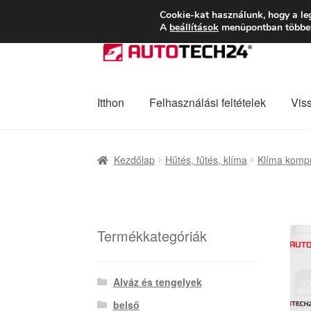
SZÁLLÍTÁS 2618 
Cookie-kat használunk, hogy a le
A
beállítások
menüpontban többet 
Ugrás
Kilépés
a
a
navigációhoz
tartalomba
Itthon
Felhasználási feltételek
Vis
Kezdőlap
Adatvédelmi irányelvek
Felhaszná
Kezdőlap
Hűtés, fűtés, klíma
Klíma komp
Panaszkezelési szabályzat
Pénztár
Rólunk
Termékkategóriák
Alváz és tengelyek
belső