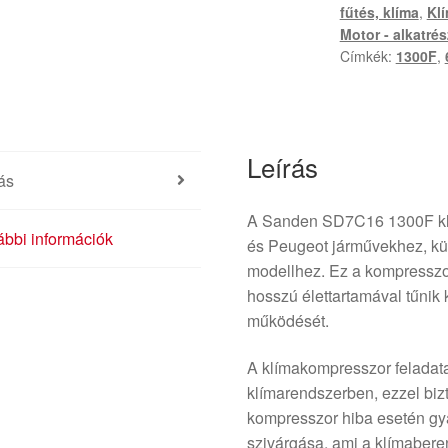
fűtés, klíma
,
Kl
Motor - alkatré
Címkék:
1300F
,
Leírás
ás
A Sanden SD7C16 1300F klí
bbi információk
és Peugeot járművekhez, kü
modellhez. Ez a kompresszo
hosszú élettartamával tűnik k
működését.
A klímakompresszor feladat
klímarendszerben, ezzel bizt
kompresszor hiba esetén gy
szivárgása, ami a klímaber