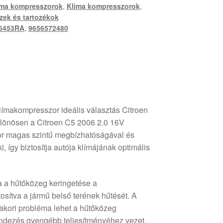
íma kompresszorok
,
Klíma kompresszorok
,
szek és tartozékok
6453RA
,
9656572480
makompresszor ideális választás Citroen
lönösen a Citroen C5 2006 2.0 16V
r magas szintű megbízhatóságával és
i, így biztosítja autója klímájának optimális
a a hűtőközeg keringetése a
osítva a jármű belső terének hűtését. A
akori probléma lehet a hűtőközeg
endezés gyengébb teljesítményéhez vezet.