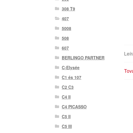
308 T9
407
5008
508
607
Leír
BERLINGO PARTNER
C-Elysée
Tová
C1 és 107
C2 C3
C4 II
C4 PICASSO
C5 II
C5 III