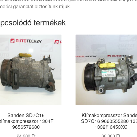
dési garanciát biztosítunk rájuk.
pcsolódó termékek
Sanden SD7C16
Klímakompresszor Sand
klímakompresszor 1304F
SD7C16 9660555280 13
9656572680
1332F 6453XC
24 200
Ft
36 300
Ft