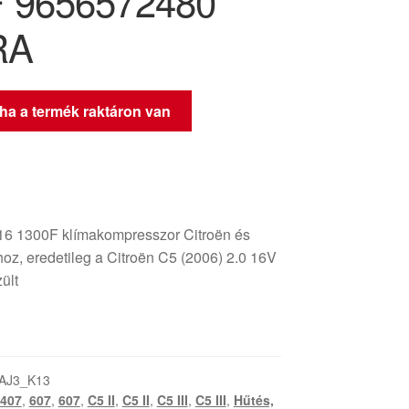
 9656572480
RA
 ha a termék raktáron van
 1300F klímakompresszor Citroën és
oz, eredetileg a Citroën C5 (2006) 2.0 16V
ült
AJ3_K13
407
,
607
,
607
,
C5 II
,
C5 II
,
C5 III
,
C5 III
,
Hűtés,