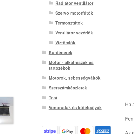
Radiátor ventilátor
Szervo motorfűtők
Termosztátok
Ventilátor vezérlők
Víztömlők
Konténerek
Motor - alkatrészek és
tartozékok
Motorok, sebességváltók
Szerszámkészletek
Test
Ha a
Vonórudak és kötélpályák
Fenn
Az a