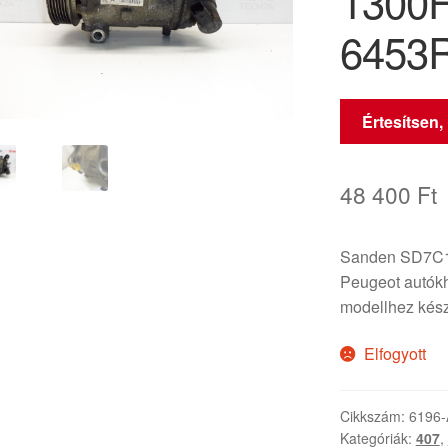
1300F
6453
Értesítsen,
48 400
Ft
Sanden SD7C16
Peugeot autókh
modellhez kész
Elfogyott
Cikkszám:
6196-
Kategóriák:
407
,