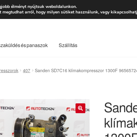
Ft-tól
Hétfő-Péntek
gjobb élményt nyújtsuk weboldalunkon.
megtudhat arról, hogy milyen sütiket használunk, vagy kikapcsolhatj
szaküldés és panaszok
Szállítás
lási feltételek
Kapcsolatba lépni
Kifizetések
Panasz
resszorok
407
Sanden SD7C16 klímakompresszor 1300F 965657
Saját fiókom
Szállítás
Szállítás világszerte
Szekér
Sand
klíma
🔍