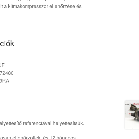
lt a klímakompresszor ellenőrzése és
ciók
0F
572480
53RA
lyettesítő referenciával helyettesítsük.
osan ellenőrzöttek, és 12 hónapos