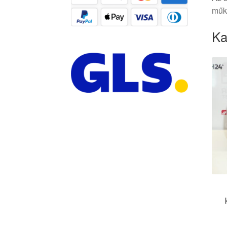
műkö
Ka