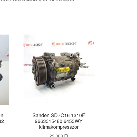
en
Sanden SD7C16 1310F
32
9663315480 6453WY
klímakompresszor
29 000
Ft