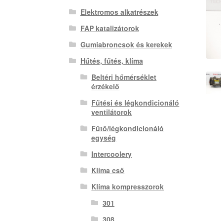
Elektromos alkatrészek
FAP katalizátorok
Gumiabroncsok és kerekek
Hűtés, fűtés, klíma
Beltéri hőmérséklet
érzékelő
Fűtési és légkondicionáló
ventilátorok
Fűtő/légkondicionáló
egység
Intercoolery
Klíma cső
Klíma kompresszorok
301
308