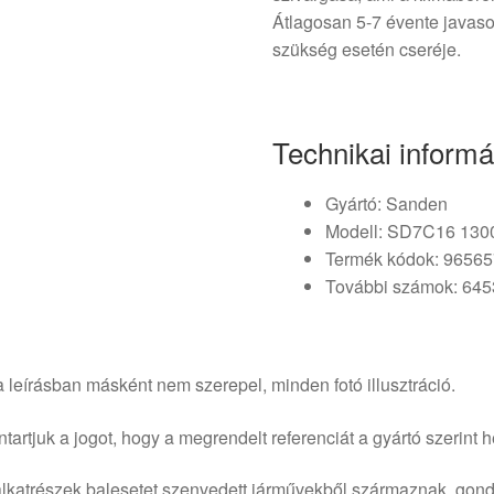
Átlagosan 5-7 évente javaso
szükség esetén cseréje.
Technikai informá
Gyártó: Sanden
Modell: SD7C16 130
Termék kódok: 9656
További számok: 64
 leírásban másként nem szerepel, minden fotó illusztráció.
tartjuk a jogot, hogy a megrendelt referenciát a gyártó szerint he
lkatrészek balesetet szenvedett járművekből származnak, gond