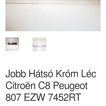
Panaszkezelési szabályzat
Pénztár
Rólunk
Saját fiókom
Szállítás
Jobb Hátsó Króm Léc
Szállítás világszerte
Citroën C8 Peugeot
Szekér
807 EZW 7452RT