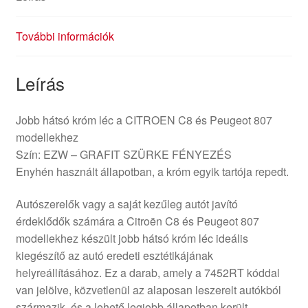
További információk
Leírás
Jobb hátsó króm léc a CITROEN C8 és Peugeot 807
modellekhez
Szín: EZW – GRAFIT SZÜRKE FÉNYEZÉS
Enyhén használt állapotban, a króm egyik tartója repedt.
Autószerelők vagy a saját kezűleg autót javító
érdeklődők számára a Citroën C8 és Peugeot 807
modellekhez készült jobb hátsó króm léc ideális
kiegészítő az autó eredeti esztétikájának
helyreállításához. Ez a darab, amely a 7452RT kóddal
van jelölve, közvetlenül az alaposan leszerelt autókból
származik, és a lehető legjobb állapotban került