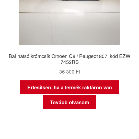
Bal hátsó krómcsík Citroën C8 / Peugeot 807, kód EZW
7452RS
36 300
Ft
Értesítsen, ha a termék raktáron van
Tovább olvasom