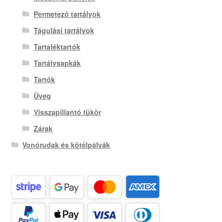
Permetező tartályok
Tágulási tartályok
Tartaléktartók
Tartálysapkák
Tartók
Üveg
Visszapillantó tükör
Zárak
Vonórudak és kötélpályák