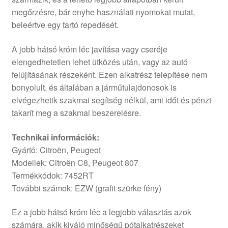
megőrzésre, bár enyhe használati nyomokat mutat,
beleértve egy tartó repedését.
A jobb hátsó króm léc javítása vagy cseréje
elengedhetetlen lehet ütközés után, vagy az autó
felújításának részeként. Ezen alkatrész telepítése nem
bonyolult, és általában a járműtulajdonosok is
elvégezhetik szakmai segítség nélkül, ami időt és pénzt
takarít meg a szakmai beszerelésre.
Technikai információk:
Gyártó: Citroën, Peugeot
Modellek: Citroën C8, Peugeot 807
Termékkódok: 7452RT
További számok: EZW (grafit szürke fény)
Ez a jobb hátsó króm léc a legjobb választás azok
számára, akik kiváló minőségű pótalkatrészeket