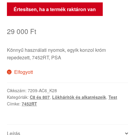
Értesítsen, ha a termék raktáron van
29 000
Ft
Könnyű használati nyomok, egyik konzol króm
repedezett, 7452RT, PSA
Elfogyott
Cikkszám:
7209-AC6_K28
Kategóriák:
C8 és 807
,
Lökhárítók és alkatrészeik
,
Test
Címke:
7452RT
Leírás