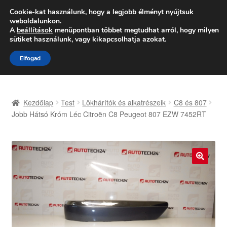
SZÁLLÍTÁS 2618 Ft-tól
Cookie-kat használunk, hogy a legjobb élményt nyújtsuk
weboldalunkon.
Hétfő-Péntek 9:00–16:00
06 80 088 054
A
beállítások
menüpontban többet megtudhat arról, hogy milyen
sütiket használunk, vagy kikapcsolhatja azokat.
Ugrás
Kilépés
Menü
Elfogad
a
a
navigációhoz
tartalomba
Kezdőlap
Kezdőlap
Test
Lökhárítók és alkatrészeik
C8 és 807
Adatvédelmi irányelvek
Jobb Hátsó Króm Léc Citroën C8 Peugeot 807 EZW 7452RT
Felhasználási feltételek
Kapcsolatba lépni
🔍
Kifizetések
Panasz