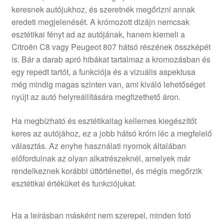
keresnek autójukhoz, és szeretnék megőrizni annak
eredeti megjelenését. A krómozott dizájn nemcsak
esztétikai fényt ad az autójának, hanem kiemeli a
Citroën C8 vagy Peugeot 807 hátsó részének összképét
is. Bár a darab apró hibákat tartalmaz a kromozásban és
egy repedt tartót, a funkciója és a vizuális aspektusa
még mindig magas szinten van, ami kiváló lehetőséget
nyújt az autó helyreállítására megfizethető áron.
Ha megbízható és esztétikailag kellemes kiegészítőt
keres az autójához, ez a jobb hátsó króm léc a megfelelő
választás. Az enyhe használati nyomok általában
előfordulnak az olyan alkatrészeknél, amelyek már
rendelkeznek korábbi úttörténettel, és mégis megőrzik
esztétikai értéküket és funkciójukat.
Ha a leírásban másként nem szerepel, minden fotó