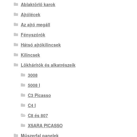
Ablaktörlő karok
Ajtólécek
Az ajtó megáll
Fényszórók
Hátsó ajtókilincsek
Kilincsek
Lökhárítók és alkatrészeik
3008
5008 I
C3 Picasso
C4 I
C8 és 807
XSARA PICASSO
Műszerfal panelek