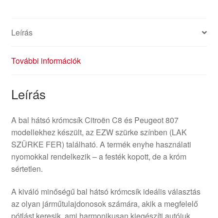
Leírás
További információk
Leírás
A bal hátsó krómcsík Citroën C8 és Peugeot 807
modellekhez készült, az EZW szürke színben (LAK
SZÜRKE FER) található. A termék enyhe használati
nyomokkal rendelkezik – a festék kopott, de a króm
sértetlen.
A kiváló minőségű bal hátsó krómcsík ideális választás
az olyan járműtulajdonosok számára, akik a megfelelő
pótlást keresik, ami harmonikusan kiegészíti autójuk