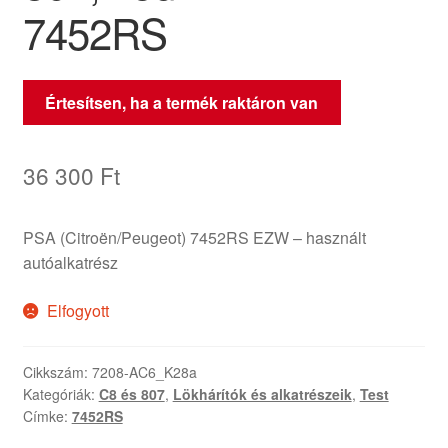
7452RS
Értesítsen, ha a termék raktáron van
36 300
Ft
PSA (Citroën/Peugeot) 7452RS EZW – használt
autóalkatrész
Elfogyott
Cikkszám:
7208-AC6_K28a
Kategóriák:
C8 és 807
,
Lökhárítók és alkatrészeik
,
Test
Címke:
7452RS