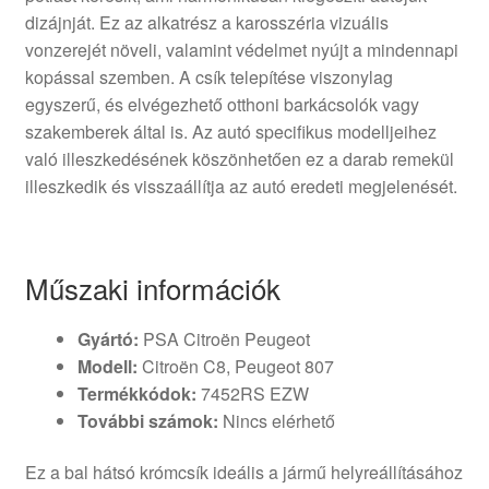
dizájnját. Ez az alkatrész a karosszéria vizuális
vonzerejét növeli, valamint védelmet nyújt a mindennapi
kopással szemben. A csík telepítése viszonylag
egyszerű, és elvégezhető otthoni barkácsolók vagy
szakemberek által is. Az autó specifikus modelljeihez
való illeszkedésének köszönhetően ez a darab remekül
illeszkedik és visszaállítja az autó eredeti megjelenését.
Műszaki információk
Gyártó:
PSA Citroën Peugeot
Modell:
Citroën C8, Peugeot 807
Termékkódok:
7452RS EZW
További számok:
Nincs elérhető
Ez a bal hátsó krómcsík ideális a jármű helyreállításához