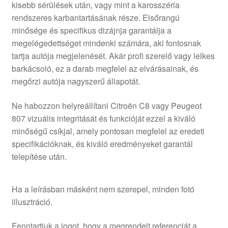
kisebb sérülések után, vagy mint a karosszéria
rendszeres karbantartásának része. Elsőrangú
minősége és specifikus dizájnja garantálja a
megelégedettséget mindenki számára, aki fontosnak
tartja autója megjelenését. Akár profi szerelő vagy lelkes
barkácsoló, ez a darab megfelel az elvárásainak, és
megőrzi autója nagyszerű állapotát.
Ne habozzon helyreállítani Citroën C8 vagy Peugeot
807 vizuális integritását és funkcióját ezzel a kiváló
minőségű csíkjal, amely pontosan megfelel az eredeti
specifikációknak, és kiváló eredményeket garantál
telepítése után.
Ha a leírásban másként nem szerepel, minden fotó
illusztráció.
Fenntartjuk a jogot, hogy a megrendelt referenciát a