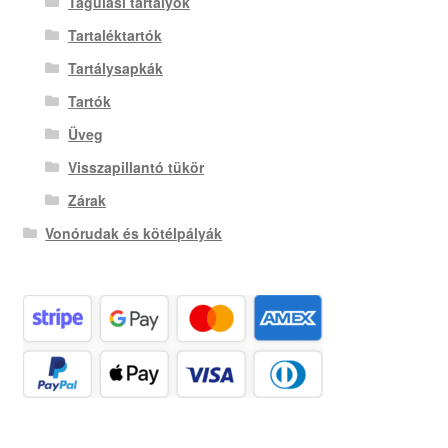
Tágulási tartályok
Tartaléktartók
Tartálysapkák
Tartók
Üveg
Visszapillantó tükör
Zárak
Vonórudak és kötélpályák