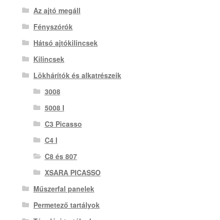
Az ajtó megáll
Fényszórók
Hátsó ajtókilincsek
Kilincsek
Lökhárítók és alkatrészeik
3008
5008 I
C3 Picasso
C4 I
C8 és 807
XSARA PICASSO
Műszerfal panelek
Permetező tartályok