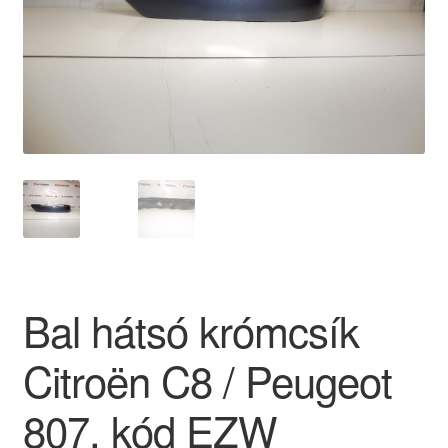
Panaszkezelési szabályzat
Pénztár
Rólunk
Saját fiókom
Szállítás
Szállítás világszerte
Bal hátsó krómcsík
Szekér
Citroën C8 / Peugeot
807, kód EZW