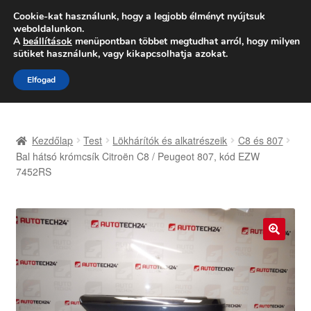
SZÁLLÍTÁS 2618 Ft-tól
Cookie-kat használunk, hogy a legjobb élményt nyújtsuk
weboldalunkon.
Hétfő-Péntek 9:00–16:00
06 80 088 054
A
beállítások
menüpontban többet megtudhat arról, hogy milyen
sütiket használunk, vagy kikapcsolhatja azokat.
Ugrás
Kilépés
Menü
Elfogad
a
a
navigációhoz
tartalomba
Kezdőlap
Kezdőlap
Test
Lökhárítók és alkatrészeik
C8 és 807
Adatvédelmi irányelvek
Bal hátsó krómcsík Citroën C8 / Peugeot 807, kód EZW
7452RS
Felhasználási feltételek
Kapcsolatba lépni
🔍
Kifizetések
Panasz