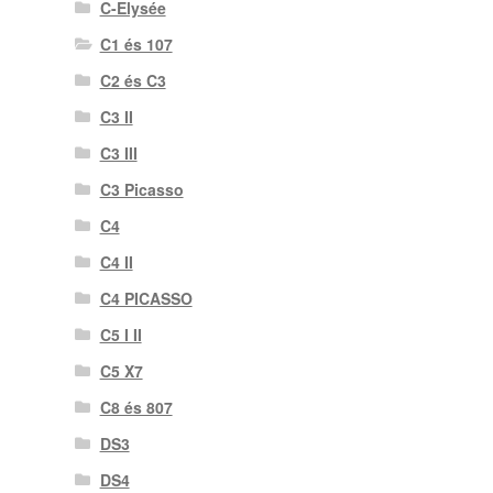
C-Elysée
C1 és 107
C2 és C3
C3 II
C3 III
C3 Picasso
C4
C4 II
C4 PICASSO
C5 I II
C5 X7
C8 és 807
DS3
DS4