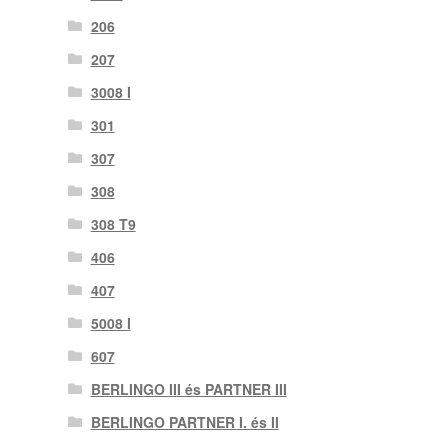
206
207
3008 I
301
307
308
308 T9
406
407
5008 I
607
BERLINGO III és PARTNER III
BERLINGO PARTNER I. és II