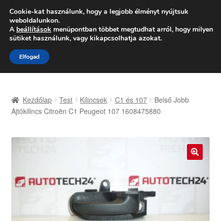
SZÁLLÍTÁS 2618 Ft-tól
Cookie-kat használunk, hogy a legjobb élményt nyújtsuk
weboldalunkon.
Hétfő-Péntek 9:00–16:00
06 80 088 054
A
beállítások
menüpontban többet megtudhat arról, hogy milyen
sütiket használunk, vagy kikapcsolhatja azokat.
Ugrás
Kilépés
Menü
Elfogad
a
a
navigációhoz
tartalomba
Kezdőlap
Kezdőlap
Test
Kilincsek
C1 és 107
Belső Jobb
Adatvédelmi irányelvek
Ajtókilincs Citroën C1 Peugeot 107 1608475880
Felhasználási feltételek
Kapcsolatba lépni
🔍
Kifizetések
Panasz