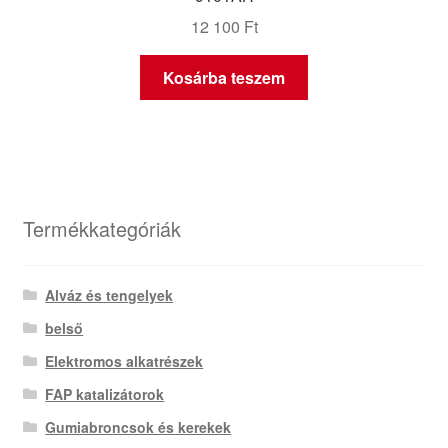
12 100
Ft
Kosárba teszem
Termékkategóriák
Alváz és tengelyek
belső
Elektromos alkatrészek
FAP katalizátorok
Gumiabroncsok és kerekek