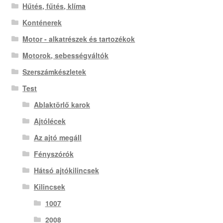
Hűtés, fűtés, klíma
Konténerek
Motor - alkatrészek és tartozékok
Motorok, sebességváltók
Szerszámkészletek
Test
Ablaktörlő karok
Ajtólécek
Az ajtó megáll
Fényszórók
Hátsó ajtókilincsek
Kilincsek
1007
2008