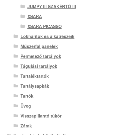
JUMPY III SZAKÉRTŐ III
XSARA
XSARA PICASSO
Lökhárítók és alkatrészeik
Műszerfal panelek
Permetező tartályok
Tágulási tartályok
Tartaléktartók
Tartálysapkák
Tartók
Üveg
Visszapillantó tükör
Zárak