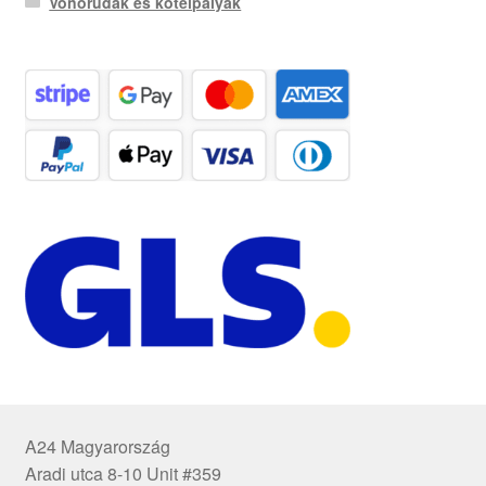
Vonórudak és kötélpályák
A24 Magyarország
Aradi utca 8-10 Unit #359