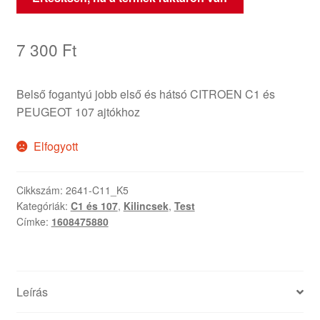
7 300
Ft
Belső fogantyú jobb első és hátsó CITROEN C1 és
PEUGEOT 107 ajtókhoz
Elfogyott
Cikkszám:
2641-C11_K5
Kategóriák:
C1 és 107
,
Kilincsek
,
Test
Címke:
1608475880
Leírás