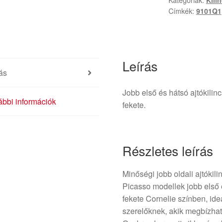
Kategóriák:
Kili
9633343577
Címkék:
9101Q1
9101Q1
mennyiség
Leírás
ás
Jobb első és hátsó ajtókilin
bbi információk
fekete.
Részletes leírás
Minőségi jobb oldali ajtókil
Picasso modellek jobb első és
fekete Cornelie színben, ide
szerelőknek, akik megbízhat