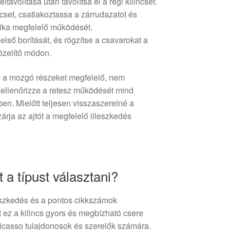
ltávolítása után távolítsa el a régi kilincset.
ncset, csatlakoztassa a zárrudazatot és
ika megfelelő működését.
első borítását, és rögzítse a csavarokat a
özelítő módon.
g a mozgó részeket megfelelő, nem
ellenőrizze a retesz működését mind
en. Mielőtt teljesen visszaszerelné a
zárja az ajtót a megfelelő illeszkedés
 a típust választani?
eszkedés és a pontos cikkszámok
ez a kilincs gyors és megbízható csere
icasso tulajdonosok és szerelők számára.