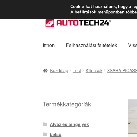
SZÁLLÍTÁS 2618 
Cookie-kat használunk, hogy a le
A
beállítások
menüpontban többet 
Ugrás
Kilépés
a
a
navigációhoz
tartalomba
Itthon
Felhasználási feltételek
Vis
Kezdőlap
Adatvédelmi irányelvek
Felhaszná
Kezdőlap
Test
Kilincsek
XSARA PICAS
Panaszkezelési szabályzat
Pénztár
Rólunk
Termékkategóriák
Alváz és tengelyek
belső