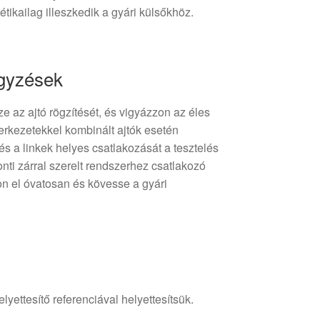
tétikailag illeszkedik a gyári külsőkhöz.
egyzések
e az ajtó rögzítését, és vigyázzon az éles
erkezetekkel kombinált ajtók esetén
s a linkek helyes csatlakozását a tesztelés
nti zárral szerelt rendszerhez csatlakozó
jon el óvatosan és kövesse a gyári
lyettesítő referenciával helyettesítsük.