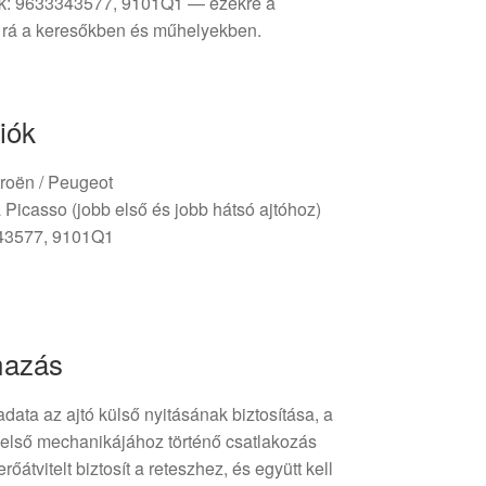
ok: 9633343577, 9101Q1 — ezekre a
 rá a keresőkben és műhelyekben.
iók
itroën / Peugeot
 Picasso (jobb első és jobb hátsó ajtóhoz)
43577, 9101Q1
mazás
adata az ajtó külső nyitásának biztosítása, a
belső mechanikájához történő csatlakozás
őátvitelt biztosít a reteszhez, és együtt kell