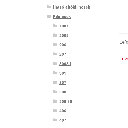
Hátsó ajtókilincsek
Kilincsek
1007
2008
Leír
206
207
Tová
3008 I
301
307
308
308 T9
406
407