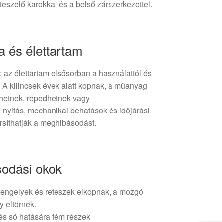
teszelő karokkal és a belső zárszerkezettel.
a és élettartam
m; az élettartam elsősorban a használattól és
. A kilincsek évek alatt kopnak, a műanyag
dhetnek, repedhetnek vagy
 nyitás, mechanikai behatások és időjárási
orsíthatják a meghibásodást.
odási okok
tengelyek és reteszek elkopnak, a mozgó
y eltörnek.
és só hatására fém részek