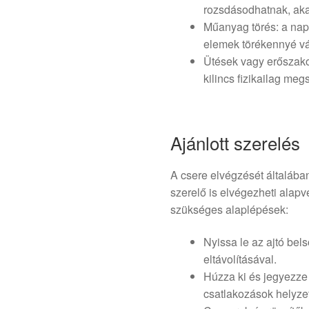
rozsdásodhatnak, ak
Műanyag törés: a na
elemek törékennyé vá
Ütések vagy erőszako
kilincs fizikailag meg
Ajánlott szerelés
A csere elvégzését általában
szerelő is elvégezheti alapv
szükséges alaplépések:
Nyissa le az ajtó bel
eltávolításával.
Húzza ki és jegyezze 
csatlakozások helyzet