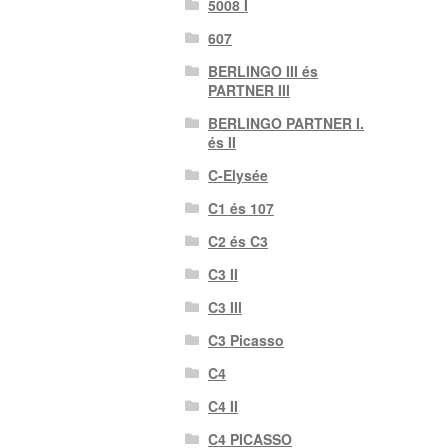
5008 I
607
BERLINGO III és
PARTNER III
BERLINGO PARTNER I.
és II
C-Elysée
C1 és 107
C2 és C3
C3 II
C3 III
C3 Picasso
C4
C4 II
C4 PICASSO