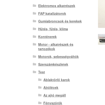
Elektromos alkatrészek
FAP katalizátorok
Gumiabroncsok és kerekek
Hűtés, fűtés, klíma
Konténerek
Motor - alkatrészek és
tartozékok
Motorok, sebességváltók
Szerszámkészletek
Test
Ablaktörlő karok
Ajtólécek
Az ajtó megáll
Fényszórók