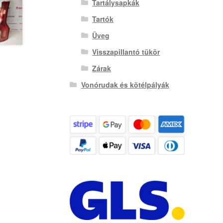
Tartálysapkák
Tartók
Üveg
Visszapillantó tükör
Zárak
Vonórudak és kötélpályák