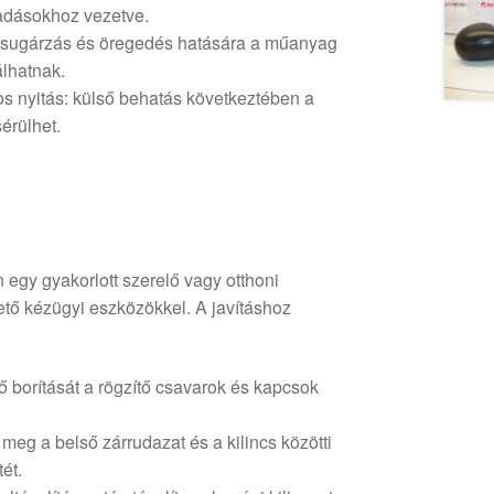
adásokhoz vezetve.
psugárzás és öregedés hatására a műanyag
lhatnak.
s nyitás: külső behatás következtében a
sérülhet.
 egy gyakorlott szerelő vagy otthoni
ető kézügyi eszközökkel. A javításhoz
ső borítását a rögzítő csavarok és kapcsok
meg a belső zárrudazat és a kilincs közötti
ét.