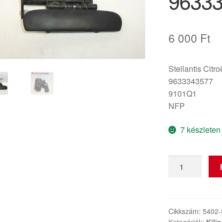
9633
6 000
Ft
Stellantis Citr
9633343577
9101Q1
NFP
7 készleten
Jobb
ajtókilincs
Citroën
Xsara
Picasso
Cikkszám:
5402-