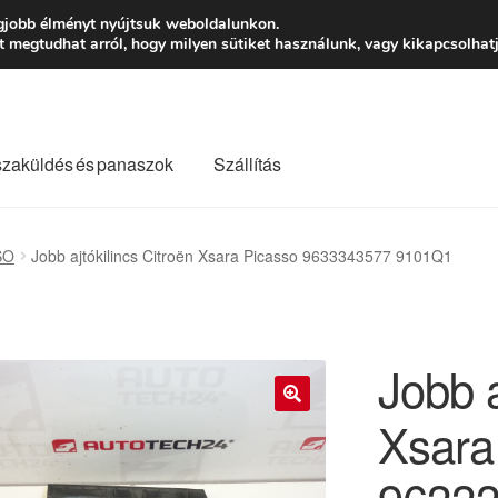
Ft-tól
Hétfő-Péntek
gjobb élményt nyújtsuk weboldalunkon.
megtudhat arról, hogy milyen sütiket használunk, vagy kikapcsolhatj
szaküldés és panaszok
Szállítás
lási feltételek
Kapcsolatba lépni
Kifizetések
Panasz
SO
Jobb ajtókilincs Citroën Xsara Picasso 9633343577 9101Q1
Saját fiókom
Szállítás
Szállítás világszerte
Szekér
Jobb a
Xsara
🔍