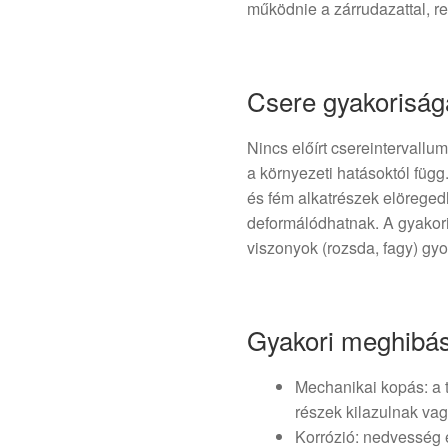
működnie a zárrudazattal, re
Csere gyakoriság
Nincs előírt csereintervallu
a környezeti hatásoktól függ
és fém alkatrészek elörege
deformálódhatnak. A gyakori
viszonyok (rozsda, fagy) gy
Gyakori meghibás
Mechanikai kopás: a 
részek kilazulnak vag
Korrózió: nedvesség 