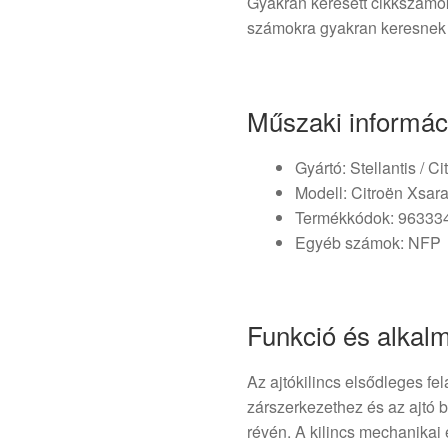
Gyakran keresett cikkszám
számokra gyakran keresnek
Műszaki informác
Gyártó: Stellantis / C
Modell: Citroën Xsara
Termékkódok: 96333
Egyéb számok: NFP
Funkció és alkal
Az ajtókilincs elsődleges fel
zárszerkezethez és az ajtó 
révén. A kilincs mechanikai er