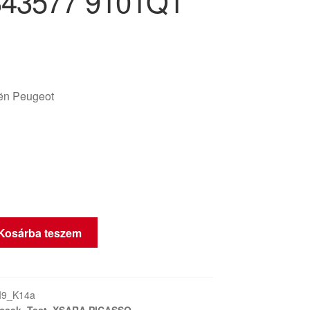
343577 9101Q1
oën Peugeot
Kosárba teszem
I9_K14a