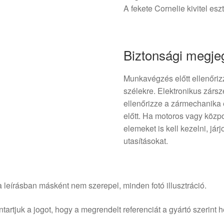
A fekete Cornelie kivitel esz
Biztonsági megj
Munkavégzés előtt ellenőrizz
szélekre. Elektronikus zársz
ellenőrizze a zármechanika é
előtt. Ha motoros vagy közpo
elemeket is kell kezelni, jár
utasításokat.
 leírásban másként nem szerepel, minden fotó illusztráció.
tartjuk a jogot, hogy a megrendelt referenciát a gyártó szerint he