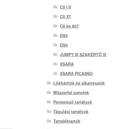
C5 I II
C5 X7
C8 és 807
DS3
DS4
JUMPY III SZAKÉRTŐ III
XSARA
XSARA PICASSO
Lökhárítók és alkatrészeik
Műszerfal panelek
Permetező tartályok
Tágulási tartályok
Tartaléktartók