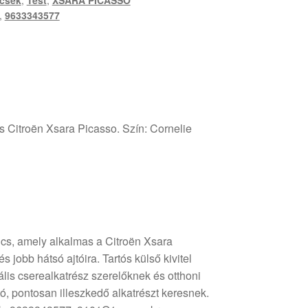
ncsek
,
Test
,
XSARA PICASSO
,
9633343577
cs Citroën Xsara Picasso. Szín: Cornelie
incs, amely alkalmas a Citroën Xsara
 jobb hátsó ajtóira. Tartós külső kivitel
ális cserealkatrész szerelőknek és otthoni
ó, pontosan illeszkedő alkatrészt keresnek.