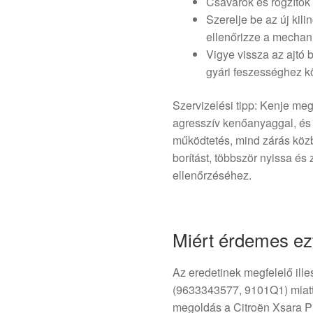
Csavarok és rögzítők e
Szerelje be az új kili
ellenőrizze a mechan
Vigye vissza az ajtó b
gyári feszességhez k
Szervizelési tipp: Kenje me
agresszív kenőanyaggal, és 
működtetés, mind zárás közb
borítást, többször nyissa és 
ellenőrzéséhez.
Miért érdemes ezt
Az eredetinek megfelelő ill
(9633343577, 9101Q1) miatt 
megoldás a Citroën Xsara P