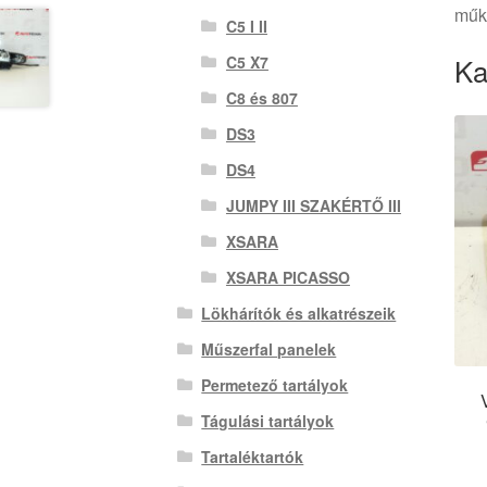
műkö
C5 I II
Ka
C5 X7
C8 és 807
DS3
DS4
JUMPY III SZAKÉRTŐ III
XSARA
XSARA PICASSO
Lökhárítók és alkatrészeik
Műszerfal panelek
Permetező tartályok
Tágulási tartályok
Tartaléktartók