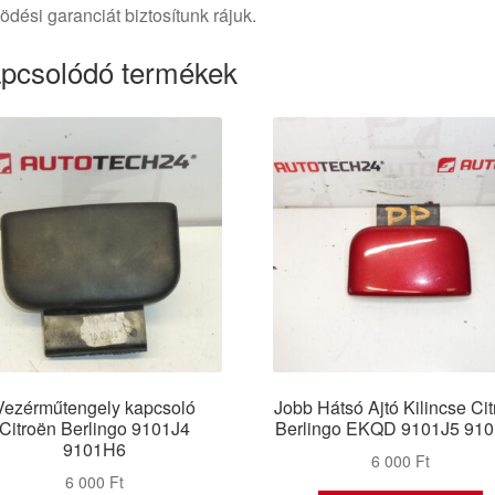
dési garanciát biztosítunk rájuk.
pcsolódó termékek
Vezérműtengely kapcsoló
Jobb Hátsó Ajtó Kilincse Ci
Citroën Berlingo 9101J4
Berlingo EKQD 9101J5 91
9101H6
6 000
Ft
6 000
Ft