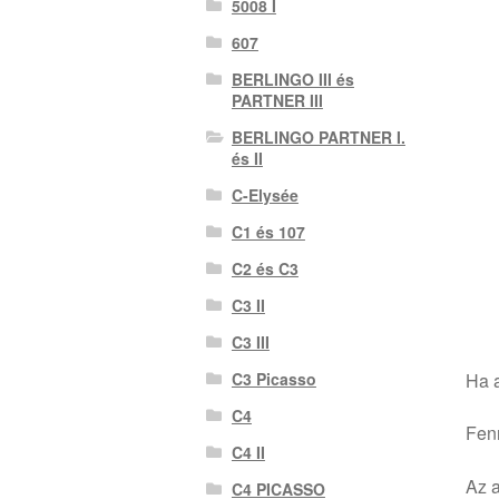
5008 I
607
BERLINGO III és
PARTNER III
BERLINGO PARTNER I.
és II
C-Elysée
C1 és 107
C2 és C3
C3 II
C3 III
Ha a
C3 Picasso
C4
Fenn
C4 II
Az a
C4 PICASSO