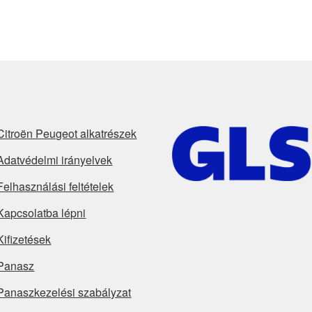
Citroën Peugeot alkatrészek
Adatvédelmi irányelvek
Felhasználási feltételek
Kapcsolatba lépni
Kifizetések
Panasz
Panaszkezelési szabályzat