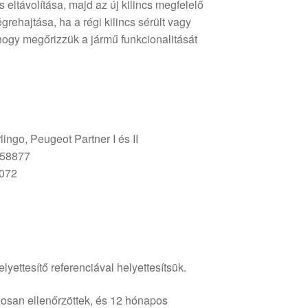
s eltávolítása, majd az új kilincs megfelelő
égrehajtása, ha a régi kilincs sérült vagy
ogy megőrizzük a jármű funkcionalitását
ingo, Peugeot Partner I és II
858877
2072
lyettesítő referenciával helyettesítsük.
osan ellenőrzöttek, és 12 hónapos