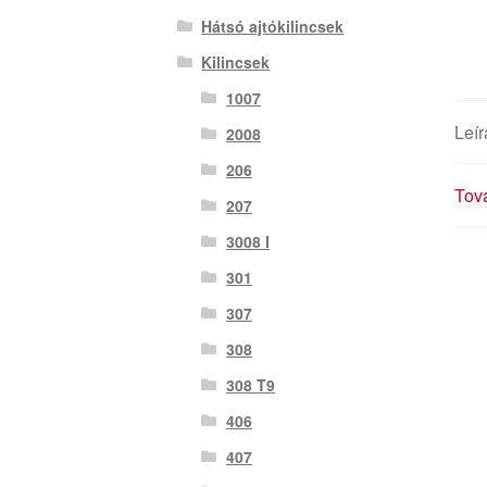
Hátsó ajtókilincsek
Kilincsek
1007
Leír
2008
206
Tová
207
3008 I
301
307
308
308 T9
406
407