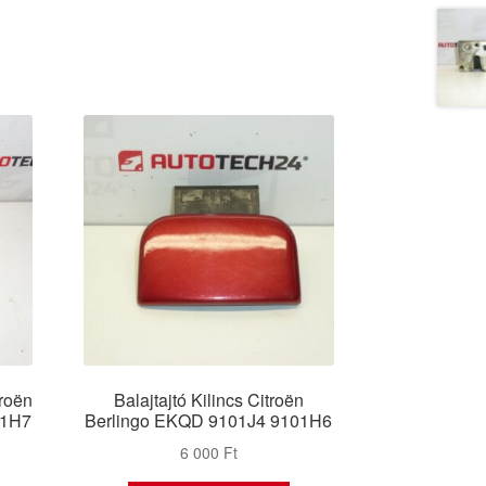
troën
Balajtajtó Kilincs Citroën
01H7
Berlingo EKQD 9101J4 9101H6
6 000
Ft