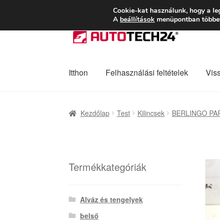
SZÁLLÍTÁS 2618 
Cookie-kat használunk, hogy a le
A
beállítások
menüpontban többet 
Ugrás
Kilépés
a
a
navigációhoz
tartalomba
Itthon
Felhasználási feltételek
Vis
Kezdőlap
Adatvédelmi irányelvek
Felhaszná
Kezdőlap
Test
Kilincsek
BERLINGO PART
Panaszkezelési szabályzat
Pénztár
Rólunk
Termékkategóriák
Alváz és tengelyek
belső