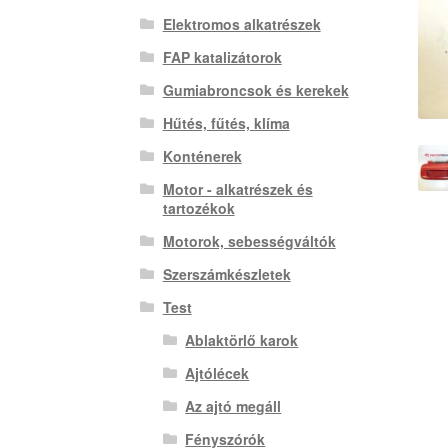
Elektromos alkatrészek
FAP katalizátorok
Gumiabroncsok és kerekek
Hűtés, fűtés, klíma
Konténerek
Motor - alkatrészek és
tartozékok
Motorok, sebességváltók
Szerszámkészletek
Test
Ablaktörlő karok
Ajtólécek
Az ajtó megáll
Fényszórók