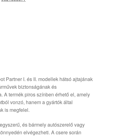
t Partner I. és II. modellek hátsó ajtajának
járművek biztonságának és
a. A termék piros színben érhető el, amely
ból vonzó, hanem a gyártók által
k is megfelel.
g egyszerű, és bármely autószerelő vagy
könnyedén elvégezheti. A csere során