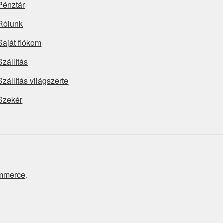
Pénztár
Rólunk
Saját fiókom
Szállítás
Szállítás világszerte
Szekér
ommerce
.