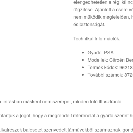
elengedhetetlen a régi kilinc
rögzítése. Ajánlott a csere v
nem működik megfelelően, h
és biztonságát.
Technikai információk:
Gyártó: PSA
Modellek: Citroën Berl
Termék kódok: 9621
További számok: 87
 leírásban másként nem szerepel, minden fotó illusztráció.
tartjuk a jogot, hogy a megrendelt referenciát a gyártó szerint he
lkatrészek balesetet szenvedett járművekből származnak, gond