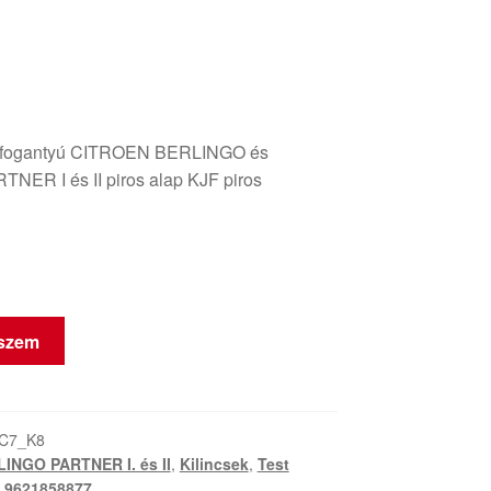
t fogantyú CITROEN BERLINGO és
ER I és II piros alap KJF piros
eszem
-C7_K8
INGO PARTNER I. és II
,
Kilincsek
,
Test
,
9621858877