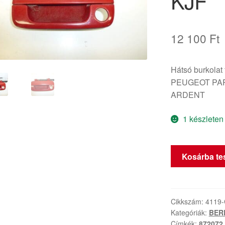
KJF
12 100
Ft
Hátsó burkola
PEUGEOT PARTN
ARDENT
1 készleten
Citroën
Kosárba t
Berlingo
piros
ajtókilincs
9621858877
Cikkszám:
4119
Kategóriák:
BERL
KJF
Címkék:
872072