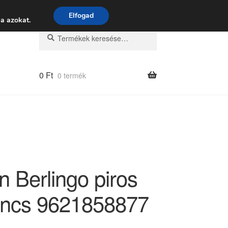
 9:00–16:00
06 80 088 054
Elfogad
a azokat.
Keresés
Keresés
a
következőre:
0
Ft
0 termék
n Berlingo piros
ilincs 9621858877