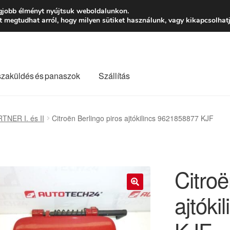
Ft-tól
Hétfő-Péntek
gjobb élményt nyújtsuk weboldalunkon.
megtudhat arról, hogy milyen sütiket használunk, vagy kikapcsolhatj
szaküldés és panaszok
Szállítás
lási feltételek
Kapcsolatba lépni
Kifizetések
Panasz
NER I. és II
Citroën Berlingo piros ajtókilincs 9621858877 KJF
Saját fiókom
Szállítás
Szállítás világszerte
Szekér
Citroë
ajtók
🔍