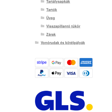
Tartálysapkák
Tartók
Üveg
Visszapillantó tükör
Zárak
Vonórudak és kötélpályák