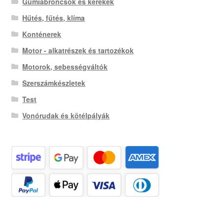
Gumiabroncsok és kerekek
Hűtés, fűtés, klíma
Konténerek
Motor - alkatrészek és tartozékok
Motorok, sebességváltók
Szerszámkészletek
Test
Vonórudak és kötélpályák