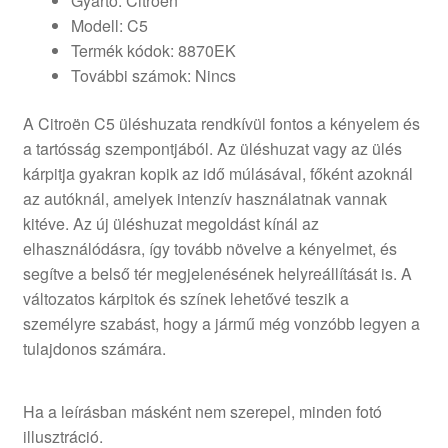
Gyártó: Citroën
Modell: C5
Termék kódok: 8870EK
További számok: Nincs
A Citroën C5 üléshuzata rendkívül fontos a kényelem és
a tartósság szempontjából. Az üléshuzat vagy az ülés
kárpitja gyakran kopik az idő múlásával, főként azoknál
az autóknál, amelyek intenzív használatnak vannak
kitéve. Az új üléshuzat megoldást kínál az
elhasználódásra, így tovább növelve a kényelmet, és
segítve a belső tér megjelenésének helyreállítását is. A
változatos kárpitok és színek lehetővé teszik a
személyre szabást, hogy a jármű még vonzóbb legyen a
tulajdonos számára.
Ha a leírásban másként nem szerepel, minden fotó
illusztráció.