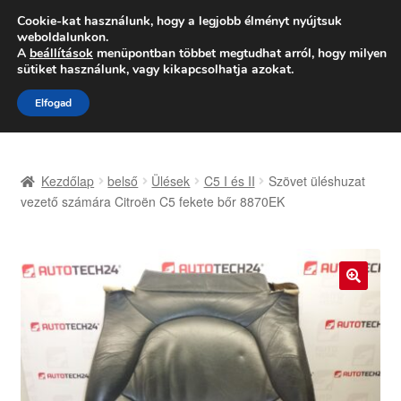
SZÁLLÍTÁS 2618 Ft-tól
Cookie-kat használunk, hogy a legjobb élményt nyújtsuk
weboldalunkon.
Hétfő-Péntek 9:00–16:00
06 80 088 054
A
beállítások
menüpontban többet megtudhat arról, hogy milyen
sütiket használunk, vagy kikapcsolhatja azokat.
Ugrás
Kilépés
Menü
Elfogad
a
a
navigációhoz
tartalomba
Kezdőlap
Kezdőlap
belső
Ülések
C5 I és II
Szövet üléshuzat
Adatvédelmi irányelvek
vezető számára Citroën C5 fekete bőr 8870EK
Felhasználási feltételek
Kapcsolatba lépni
🔍
Kifizetések
Panasz