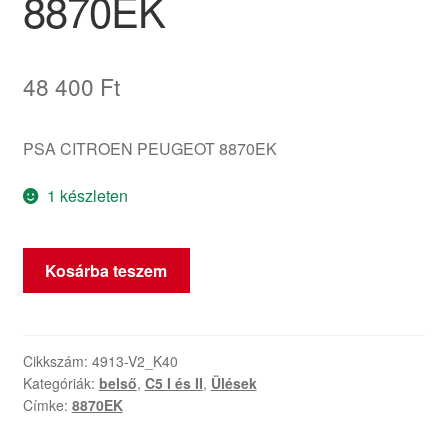
8870EK
48 400
Ft
PSA CITROEN PEUGEOT 8870EK
1 készleten
Szövet
Kosárba teszem
üléshuzat
vezető
számára
Citroën
Cikkszám:
4913-V2_K40
Kategóriák:
belső
,
C5 I és II
,
Ülések
C5
Címke:
8870EK
fekete
bőr