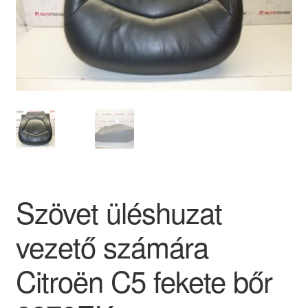
Panaszkezelési szabályzat
Pénztár
Rólunk
Saját fiókom
Szállítás
Szövet üléshuzat
Szállítás világszerte
vezető számára
Szekér
Citroën C5 fekete bőr