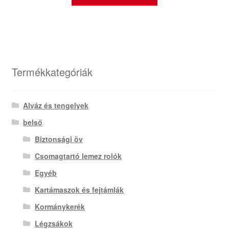
Termékkategóriák
Alváz és tengelyek
belső
Biztonsági öv
Csomagtartó lemez rolók
Egyéb
Kartámaszok és fejtámlák
Kormánykerék
Légzsákok