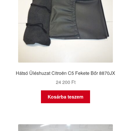
Hátsó Üléshuzat Citroën C5 Fekete Bőr 8870JX
24 200
Ft
Kosárba teszem