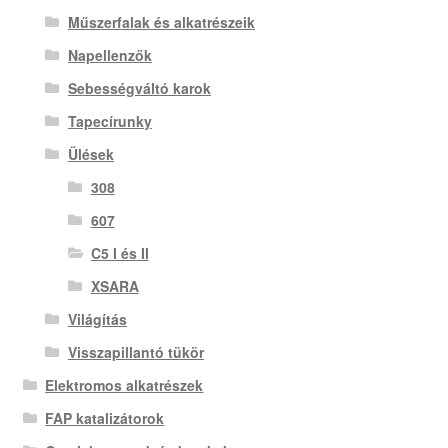
Műszerfalak és alkatrészeik
Napellenzők
Sebességváltó karok
Tapecírunky
Ülések
308
607
C5 I és II
XSARA
Világítás
Visszapillantó tükör
Elektromos alkatrészek
FAP katalizátorok