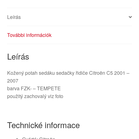
8870EK
mennyiség
Leírás
További információk
Leírás
Kožený potah sedáku sedačky řidiče Citroën C5 2001 –
2007
barva FZK- – TEMPETE
použitý zachovalý viz foto
Technické informace