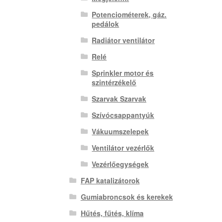
Potenciométerek, gáz.
pedálok
Radiátor ventilátor
Relé
Sprinkler motor és
szintérzékelő
Szarvak Szarvak
Szívócsappantyúk
Vákuumszelepek
Ventilátor vezérlők
Vezérlőegységek
FAP katalizátorok
Gumiabroncsok és kerekek
Hűtés, fűtés, klíma