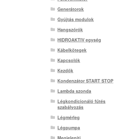
Generátorok
Gyújtás modulok
Hangszórók
HIDROAKTIV egység
Kábelkötegek
Kapcsolók
Kezdők
Kondenzátor START STOP
Lambda szonda
Légkondicionáló fűtés
szabályozás
Légmérleg
Légpumpa
Megjeleníti