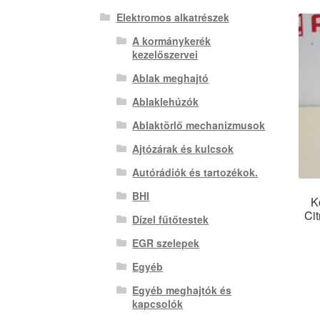
Elektromos alkatrészek
A kormánykerék
kezelőszervei
Ablak meghajtó
Ablaklehúzók
Ablaktörlő mechanizmusok
Ajtózárak és kulcsok
Autórádiók és tartozékok.
BHI
K
Ci
Dízel fűtőtestek
EGR szelepek
Egyéb
Egyéb meghajtók és
kapcsolók