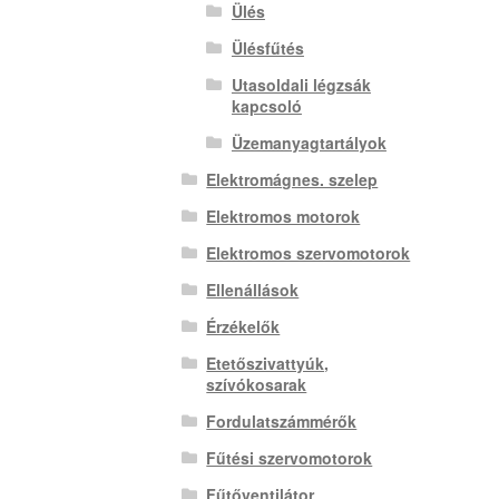
Ülés
Ülésfűtés
Utasoldali légzsák
kapcsoló
Üzemanyagtartályok
Elektromágnes. szelep
Elektromos motorok
Elektromos szervomotorok
Ellenállások
Érzékelők
Etetőszivattyúk,
szívókosarak
Fordulatszámmérők
Fűtési szervomotorok
Fűtőventilátor