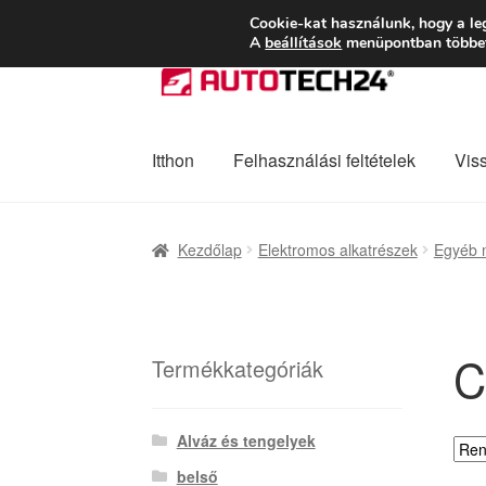
SZÁLLÍTÁS 2618 
Cookie-kat használunk, hogy a le
A
beállítások
menüpontban többet 
Ugrás
Kilépés
a
a
navigációhoz
tartalomba
Itthon
Felhasználási feltételek
Vis
Kezdőlap
Adatvédelmi irányelvek
Felhaszná
Kezdőlap
Elektromos alkatrészek
Egyéb 
Panaszkezelési szabályzat
Pénztár
Rólunk
C
Termékkategóriák
Alváz és tengelyek
belső