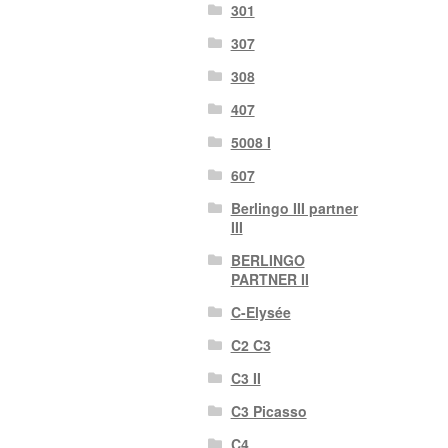
301
307
308
407
5008 I
607
Berlingo III partner
III
BERLINGO
PARTNER II
C-Elysée
C2 C3
C3 II
C3 Picasso
C4