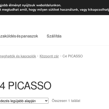
Ft-tól
Hétfő-Péntek
gjobb élményt nyújtsuk weboldalunkon.
megtudhat arról, hogy milyen sütiket használunk, vagy kikapcsolhatj
szaküldés és panaszok
Szállítás
lási feltételek
Kapcsolatba lépni
Kifizetések
Panasz
meghajtók és kapcsolók
Központi zár
C4 PICASSO
Saját fiókom
Szállítás
Szállítás világszerte
Szekér
4 PICASSO
Összesen 1 találat