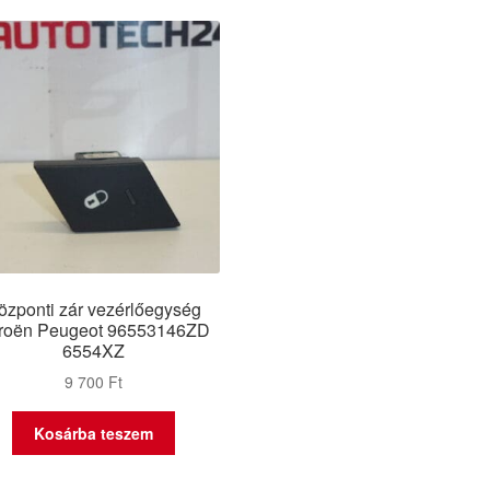
özponti zár vezérlőegység
troën Peugeot 96553146ZD
6554XZ
9 700
Ft
Kosárba teszem