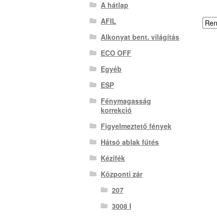
A hátlap
AFIL
Alkonyat bent. világítás
ECO OFF
Egyéb
ESP
Fénymagasság
korrekció
Figyelmeztető fények
Hátsó ablak fűtés
Kézifék
Központi zár
207
3008 I