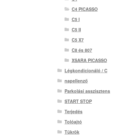
C4 PICASSO
C5 I
C5 II
C5 X7
C8 és 807
XSARA PICASSO
Légkondicionáló / C
napellenző
Parkolási asszisztens
START STOP
Terjedés
Tolóajtó
Tükrök