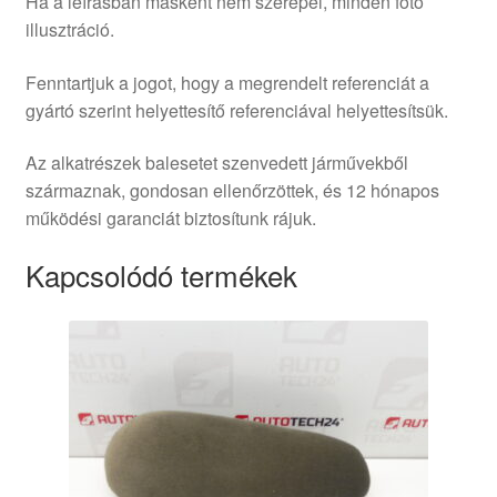
Ha a leírásban másként nem szerepel, minden fotó
illusztráció.
Fenntartjuk a jogot, hogy a megrendelt referenciát a
gyártó szerint helyettesítő referenciával helyettesítsük.
Az alkatrészek balesetet szenvedett járművekből
származnak, gondosan ellenőrzöttek, és 12 hónapos
működési garanciát biztosítunk rájuk.
Kapcsolódó termékek