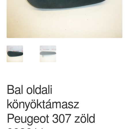
Panaszkezelési szabályzat
Pénztár
Rólunk
Saját fiókom
Szállítás
Bal oldali
Szállítás világszerte
könyöktámasz
Szekér
Peugeot 307 zöld