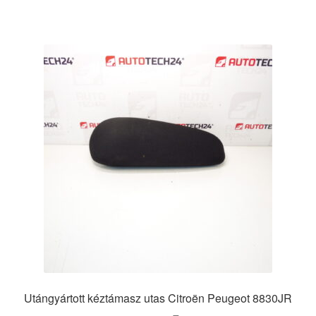
Utángyártott kéztámasz utas Citroën Peugeot 8830JR