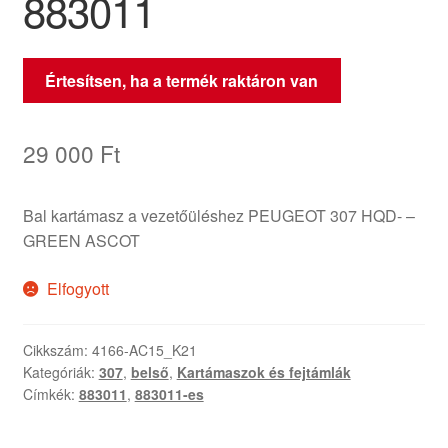
883011
Értesítsen, ha a termék raktáron van
29 000
Ft
Bal kartámasz a vezetőüléshez PEUGEOT 307 HQD- –
GREEN ASCOT
Elfogyott
Cikkszám:
4166-AC15_K21
Kategóriák:
307
,
belső
,
Kartámaszok és fejtámlák
Címkék:
883011
,
883011-es