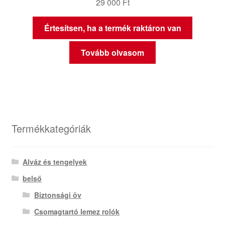
29 000
Ft
Értesítsen, ha a termék raktáron van
Tovább olvasom
Termékkategóriák
Alváz és tengelyek
belső
Biztonsági öv
Csomagtartó lemez rolók