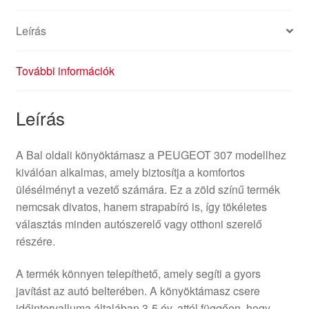
Leírás
További információk
Leírás
A Bal oldali könyöktámasz a PEUGEOT 307 modellhez
kiválóan alkalmas, amely biztosítja a komfortos
ülésélményt a vezető számára. Ez a zöld színű termék
nemcsak divatos, hanem strapabíró is, így tökéletes
választás minden autószerelő vagy otthoni szerelő
részére.
A termék könnyen telepíthető, amely segíti a gyors
javítást az autó belterében. A könyöktámasz csere
időintervalluma általában 3-5 év, attól függően, hogy