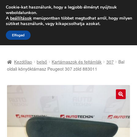
SZÁLLÍTÁS 2618 Ft-tól
Cookie-kat használunk, hogy a legjobb élményt nyújtsuk
weboldalunkon.
Hétfő-Péntek 9:00–16:00
06 80 088 054
A
beállítások
menüpontban többet megtudhat arról, hogy milyen
sütiket használunk, vagy kikapcsolhatja azokat.
Ugrás
Kilépés
Menü
Elfogad
a
a
navigációhoz
tartalomba
Kezdőlap
Kezdőlap
belső
Kartámaszok és fejtámlák
307
Bal
Adatvédelmi irányelvek
oldali könyöktámasz Peugeot 307 zöld 883011
Felhasználási feltételek
Kapcsolatba lépni
🔍
Kifizetések
Panasz