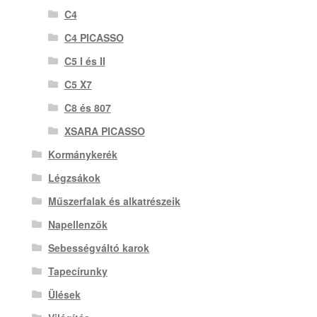
C4
C4 PICASSO
C5 I és II
C5 X7
C8 és 807
XSARA PICASSO
Kormánykerék
Légzsákok
Műszerfalak és alkatrészeik
Napellenzők
Sebességváltó karok
Tapecírunky
Ülések