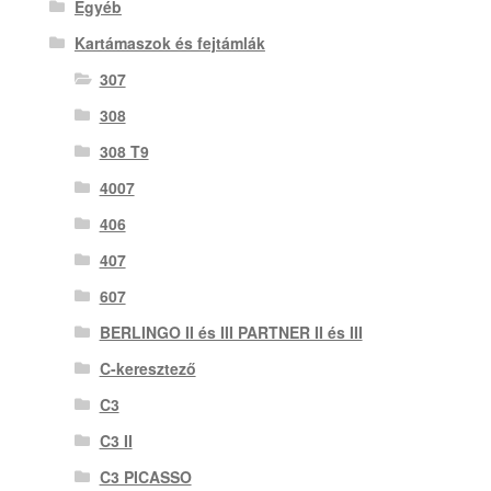
Egyéb
Kartámaszok és fejtámlák
307
308
308 T9
4007
406
407
607
BERLINGO II és III PARTNER II és III
C-keresztező
C3
C3 II
C3 PICASSO