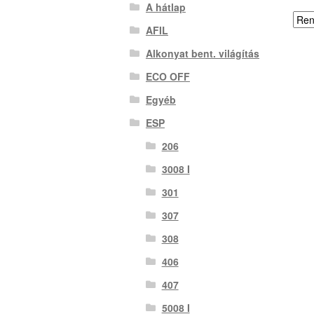
A hátlap
AFIL
Alkonyat bent. világítás
ECO OFF
Egyéb
ESP
206
3008 I
301
307
308
406
407
5008 I