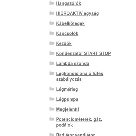
Hangszórók
HIDROAKTIV egység
Kábelkötegek
Kapcsolók
Kezdők
Kondenzátor START STOP
Lambda szonda
Légkondicionáló fűtés
szabályozás
Légmérleg
Légpumpa
Megjeleníti
Potenciométerek, gáz.
pedálok
Radiátor ventilátor