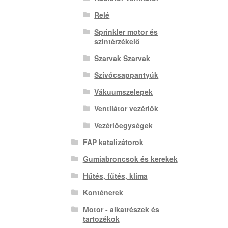
Relé
Sprinkler motor és
szintérzékelő
Szarvak Szarvak
Szívócsappantyúk
Vákuumszelepek
Ventilátor vezérlők
Vezérlőegységek
FAP katalizátorok
Gumiabroncsok és kerekek
Hűtés, fűtés, klíma
Konténerek
Motor - alkatrészek és
tartozékok