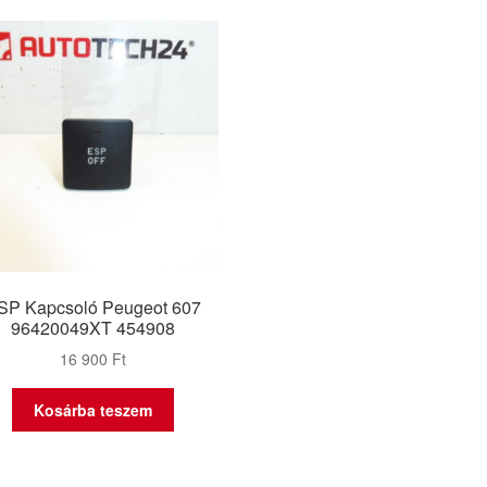
SP Kapcsoló Peugeot 607
96420049XT 454908
16 900
Ft
Kosárba teszem