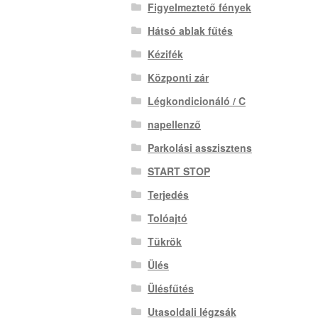
Figyelmeztető fények
Hátsó ablak fűtés
Kézifék
Központi zár
Légkondicionáló / C
napellenző
Parkolási asszisztens
START STOP
Terjedés
Tolóajtó
Tükrök
Ülés
Ülésfűtés
Utasoldali légzsák