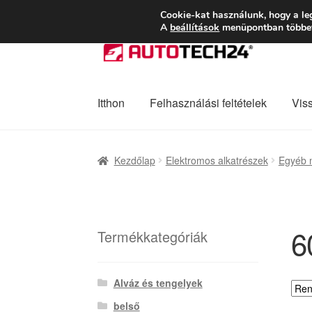
SZÁLLÍTÁS 2618 
Cookie-kat használunk, hogy a le
A
beállítások
menüpontban többet 
Ugrás
Kilépés
a
a
navigációhoz
tartalomba
Itthon
Felhasználási feltételek
Vis
Kezdőlap
Adatvédelmi irányelvek
Felhaszná
Kezdőlap
Elektromos alkatrészek
Egyéb 
Panaszkezelési szabályzat
Pénztár
Rólunk
6
Termékkategóriák
Alváz és tengelyek
belső