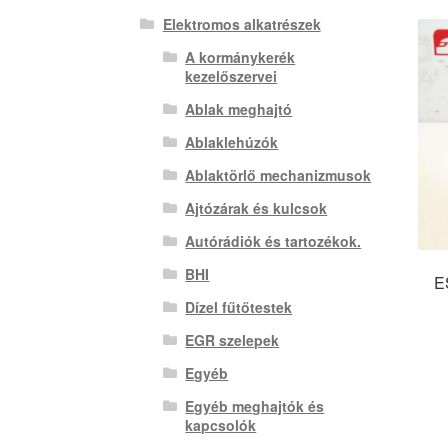
Elektromos alkatrészek
A kormánykerék
kezelőszervei
Ablak meghajtó
Ablaklehúzók
Ablaktörlő mechanizmusok
Ajtózárak és kulcsok
Autórádiók és tartozékok.
BHI
E
Dízel fűtőtestek
EGR szelepek
Egyéb
Egyéb meghajtók és
kapcsolók