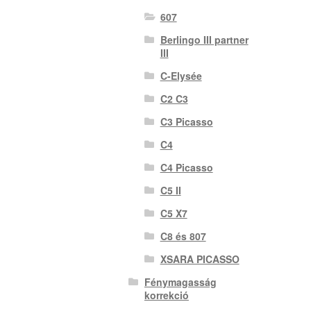
607
Berlingo III partner
III
C-Elysée
C2 C3
C3 Picasso
C4
C4 Picasso
C5 II
C5 X7
C8 és 807
XSARA PICASSO
Fénymagasság
korrekció