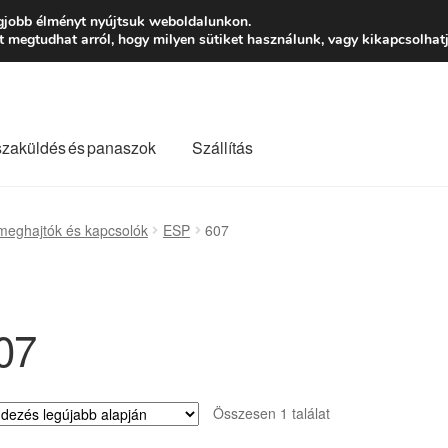
Ft-tól
Hétfő-Péntek
gjobb élményt nyújtsuk weboldalunkon.
megtudhat arról, hogy milyen sütiket használunk, vagy kikapcsolhatj
szaküldés és panaszok
Szállítás
lási feltételek
Kapcsolatba lépni
Kifizetések
Panasz
meghajtók és kapcsolók
ESP
607
Saját fiókom
Szállítás
Szállítás világszerte
Szekér
07
Összesen 1 találat