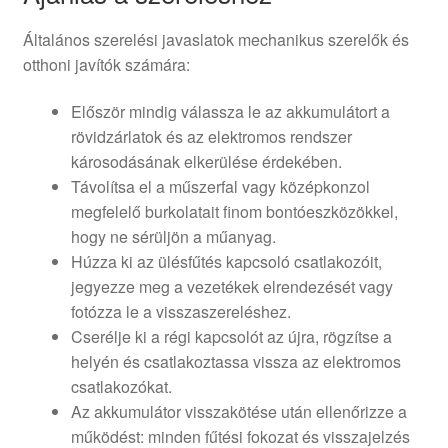
Általános szerelési javaslatok mechanikus szerelők és
otthoni javítók számára:
Először mindig válassza le az akkumulátort a
rövidzárlatok és az elektromos rendszer
károsodásának elkerülése érdekében.
Távolítsa el a műszerfal vagy középkonzol
megfelelő burkolatait finom bontóeszközökkel,
hogy ne sérüljön a műanyag.
Húzza ki az ülésfűtés kapcsoló csatlakozóit,
jegyezze meg a vezetékek elrendezését vagy
fotózza le a visszaszereléshez.
Cserélje ki a régi kapcsolót az újra, rögzítse a
helyén és csatlakoztassa vissza az elektromos
csatlakozókat.
Az akkumulátor visszakötése után ellenőrizze a
működést: minden fűtési fokozat és visszajelzés