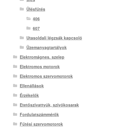
Ülésfűtés
406
607
Utasoldali légzsák kapcsoló
Üzemanyagtartályok
Elektromágnes. szelep
Elektromos motorok
Elektromos szervomotorok
Ellenállások
Érzékelők
Etetőszivattyúk, szívókosarak
Fordulatszámmérők
Fűtési szervomotorok