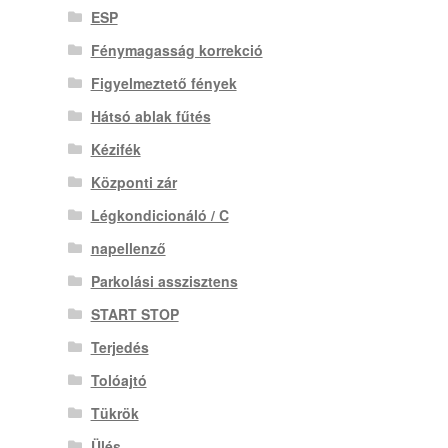
ESP
Fénymagasság korrekció
Figyelmeztető fények
Hátsó ablak fűtés
Kézifék
Központi zár
Légkondicionáló / C
napellenző
Parkolási asszisztens
START STOP
Terjedés
Tolóajtó
Tükrök
Ülés