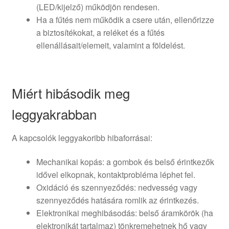
(LED/kijelző) működjön rendesen.
Ha a fűtés nem működik a csere után, ellenőrizze
a biztosítékokat, a reléket és a fűtés
ellenállásait/elemeit, valamint a földelést.
Miért hibásodik meg
leggyakrabban
A kapcsolók leggyakoribb hibaforrásai:
Mechanikai kopás: a gombok és belső érintkezők
idővel elkopnak, kontaktprobléma léphet fel.
Oxidáció és szennyeződés: nedvesség vagy
szennyeződés hatására romlik az érintkezés.
Elektronikai meghibásodás: belső áramkörök (ha
elektronikát tartalmaz) tönkremehetnek hő vagy