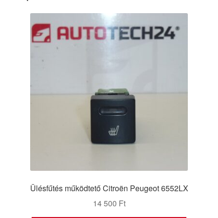
Ülésfűtés működtető Citroën Peugeot 6552LX
14 500
Ft