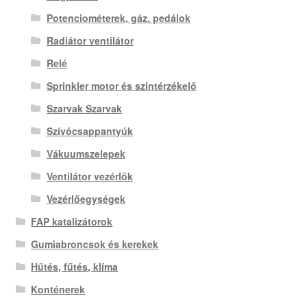
Potenciométerek, gáz. pedálok
Radiátor ventilátor
Relé
Sprinkler motor és szintérzékelő
Szarvak Szarvak
Szívócsappantyúk
Vákuumszelepek
Ventilátor vezérlők
Vezérlőegységek
FAP katalizátorok
Gumiabroncsok és kerekek
Hűtés, fűtés, klíma
Konténerek