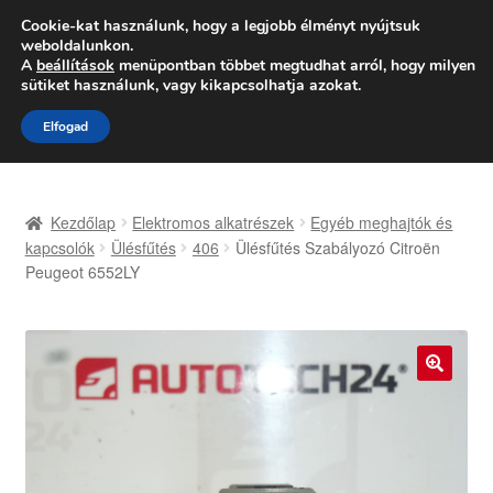
SZÁLLÍTÁS 2618 Ft-tól
Cookie-kat használunk, hogy a legjobb élményt nyújtsuk
weboldalunkon.
Hétfő-Péntek 9:00–16:00
06 80 088 054
A
beállítások
menüpontban többet megtudhat arról, hogy milyen
sütiket használunk, vagy kikapcsolhatja azokat.
Ugrás
Kilépés
Menü
Elfogad
a
a
navigációhoz
tartalomba
Kezdőlap
Kezdőlap
Elektromos alkatrészek
Egyéb meghajtók és
Adatvédelmi irányelvek
kapcsolók
Ülésfűtés
406
Ülésfűtés Szabályozó Citroën
Peugeot 6552LY
Felhasználási feltételek
Kapcsolatba lépni
🔍
Kifizetések
Panasz