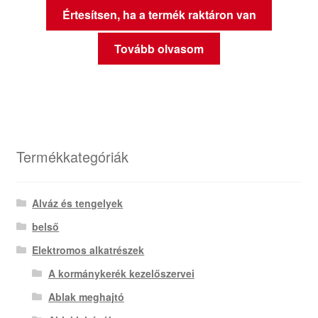
Értesítsen, ha a termék raktáron van
Tovább olvasom
Termékkategóriák
Alváz és tengelyek
belső
Elektromos alkatrészek
A kormánykerék kezelőszervei
Ablak meghajtó