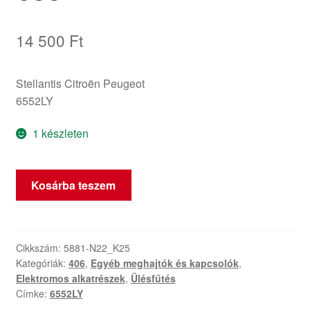
14 500
Ft
Stellantis Citroën Peugeot
6552LY
1 készleten
Ülésfűtés
Kosárba teszem
Szabályozó
Citroën
Peugeot
6552LY
Cikkszám:
5881-N22_K25
Kategóriák:
406
,
Egyéb meghajtók és kapcsolók
,
mennyiség
Elektromos alkatrészek
,
Ülésfűtés
Címke:
6552LY