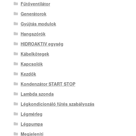
Fűtőventilátor
Generátorok
Gyújtás modulok
Hangszórók
HIDROAKTIV egység
Kábelkötegek
Kapcsolók
Kezdők
Kondenzátor START STOP
Lambda szonda
Légkondicionáló fűtés szabályozás
Légmérleg
Légpumpa
Megjeleníti