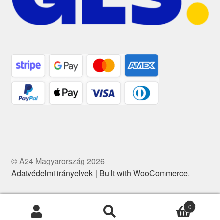
© A24 Magyarország 2026
Adatvédelmi irányelvek
Built with WooCommerce
.
0
Keresés
Keresés