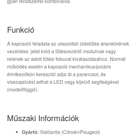
gyári rendszerrel kombinálva.
Funkció
A kapcsoló feladata az utasoldali ülésfűtés áramkörének
vezérlése: jelet küld a fűtésvezérlő modulnak vagy
relének az adott fűtési fokozat kiválasztásához. Normál
működés esetén a kapcsoló mechanikus/poláris
érintkezőkön keresztül adja át a parancsot, és
visszajelzést adhat a LED vagy kijelző segítségével
(modellfüggő).
Műszaki Információk
Gyártó:
Stellantis (Citroën/Peugeot)