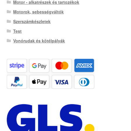
Motor - alkatrészek és tartozékok
Motorok, sebességváltók
Szerszámkészletek
Test
Vonórudak és kötélpályák