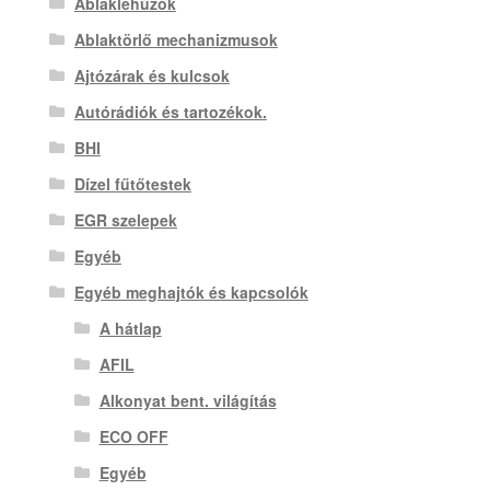
Ablaklehúzók
Ablaktörlő mechanizmusok
Ajtózárak és kulcsok
Autórádiók és tartozékok.
BHI
Dízel fűtőtestek
EGR szelepek
Egyéb
Egyéb meghajtók és kapcsolók
A hátlap
AFIL
Alkonyat bent. világítás
ECO OFF
Egyéb