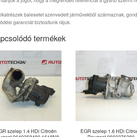
tartjuk a jogot, hogy a megrendelt referenciát a gyártó szerint he
lkatrészek balesetet szenvedett járművekből származnak, gond
dési garanciát biztosítunk rájuk.
pcsolódó termékek
GR szelep 1.4 HDi Citroën
EGR szelep 1.6 HDi Citro
ugeot 9649358480 1618N8
Peugeot 9660276280