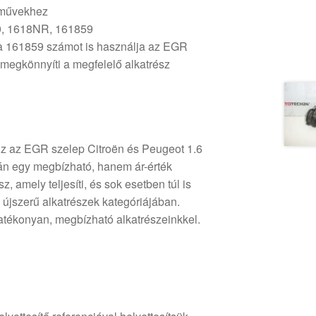
rművekhez
, 1618NR, 161859
a 161859 számot is használja az EGR
megkönnyíti a megfelelő alkatrész
Ez az EGR szelep Citroën és Peugeot 1.6
n egy megbízható, hanem ár-érték
, amely teljesíti, és sok esetben túl is
 újszerű alkatrészek kategóriájában.
atékonyan, megbízható alkatrészeinkkel.