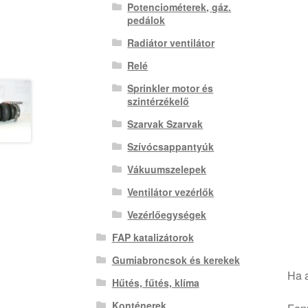
Potenciométerek, gáz.
pedálok
Radiátor ventilátor
Relé
Sprinkler motor és
szintérzékelő
Szarvak Szarvak
Szívócsappantyúk
Vákuumszelepek
Ventilátor vezérlők
Vezérlőegységek
FAP katalizátorok
Gumiabroncsok és kerekek
Ha a
Hűtés, fűtés, klíma
Konténerek