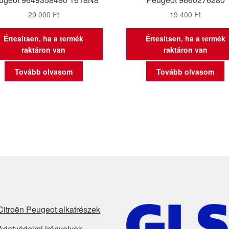
29 000
Ft
19 400
Ft
Értesítsen, ha a termék
Értesítsen, ha a termék
raktáron van
raktáron van
Tovább olvasom
Tovább olvasom
Citroën Peugeot alkatrészek
Adatvédelmi irányelvek