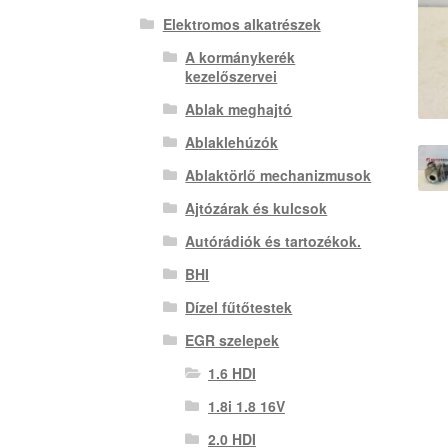
Elektromos alkatrészek
A kormánykerék
kezelőszervei
Ablak meghajtó
Ablaklehúzók
Ablaktörlő mechanizmusok
Ajtózárak és kulcsok
Autórádiók és tartozékok.
BHI
Dízel fűtőtestek
EGR szelepek
1.6 HDI
1.8i 1.8 16V
2.0 HDI