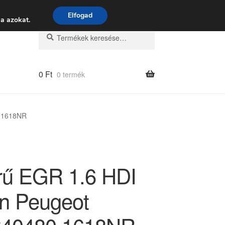
 9:00–16:00
06 80 088 054
Elfogad
a azokat.
Keresés
Keresés
a
következőre:
0
Ft
0 termék
0 1618NR
rű EGR 1.6 HDI
ën Peugeot