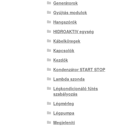
Generátorok
Gyújtás modulok
Hangszórók
HIDROAKTIV egység
Kábelkötegek
Kapcsolók
Kezdők
Kondenzátor START STOP
Lambda szonda
Légkondicionáló fűtés
szabályozás
Légmérleg
Légpumpa
Megjeleníti