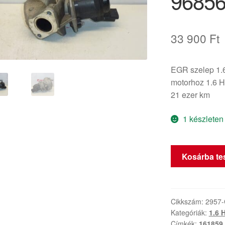
9685
33 900
Ft
EGR szelep 1
motorhoz 1.6 H
21 ezer km
1 készleten
Újszerű
Kosárba t
EGR
1.6
HDI
Citroën
Cikkszám:
2957
Kategóriák:
1.6 
Peugeot
Címkék:
161859