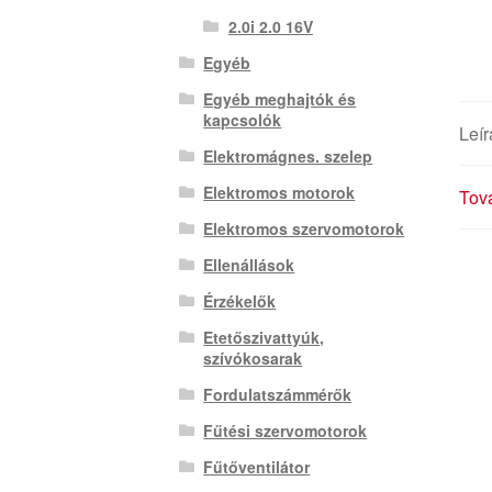
2.0i 2.0 16V
Egyéb
Egyéb meghajtók és
kapcsolók
Leír
Elektromágnes. szelep
Elektromos motorok
Tová
Elektromos szervomotorok
Ellenállások
Érzékelők
Etetőszivattyúk,
szívókosarak
Fordulatszámmérők
Fűtési szervomotorok
Fűtőventilátor