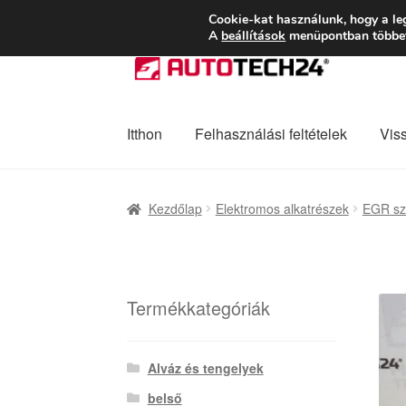
SZÁLLÍTÁS 2618 
Cookie-kat használunk, hogy a le
A
beállítások
menüpontban többet 
Ugrás
Kilépés
a
a
navigációhoz
tartalomba
Itthon
Felhasználási feltételek
Vis
Kezdőlap
Adatvédelmi irányelvek
Felhaszná
Kezdőlap
Elektromos alkatrészek
EGR sz
Panaszkezelési szabályzat
Pénztár
Rólunk
Termékkategóriák
Alváz és tengelyek
belső