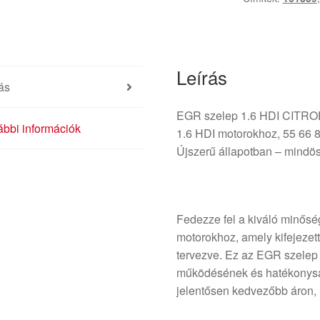
9685640480
1618NR
mennyiség
Leírás
ás
EGR szelep 1.6 HDI CIT
bbi információk
1.6 HDI motorokhoz, 55 66 8
Újszerű állapotban – mindös
Fedezze fel a kiváló minősé
motorokhoz, amely kifejezet
tervezve. Ez az EGR szelep 
működésének és hatékonyság
jelentősen kedvezőbb áron, m