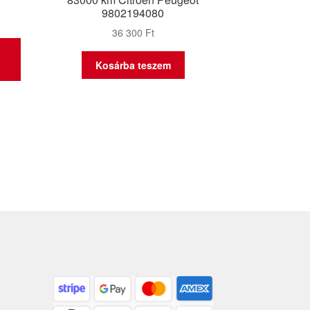
9802194080
36 300
Ft
Kosárba teszem