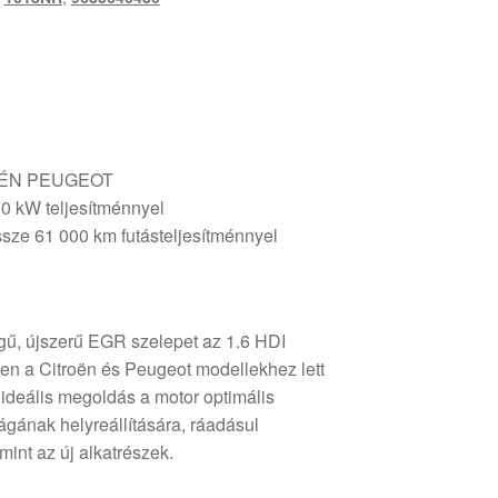
ROÉN PEUGEOT
0 kW teljesítménnyel
sze 61 000 km futásteljesítménnyel
gű, újszerű EGR szelepet az 1.6 HDI
ten a Citroën és Peugeot modellekhez lett
ideális megoldás a motor optimális
ának helyreállítására, ráadásul
int az új alkatrészek.