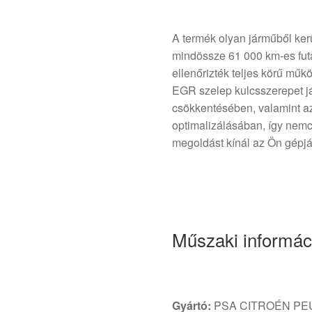
A termék olyan járműből kerü
mindössze 61 000 km-es futá
ellenőrizték teljes körű m
EGR szelep kulcsszerepet j
csökkentésében, valamint 
optimalizálásában, így nem
megoldást kínál az Ön gépj
Műszaki informác
Gyártó:
PSA CITROÉN PE