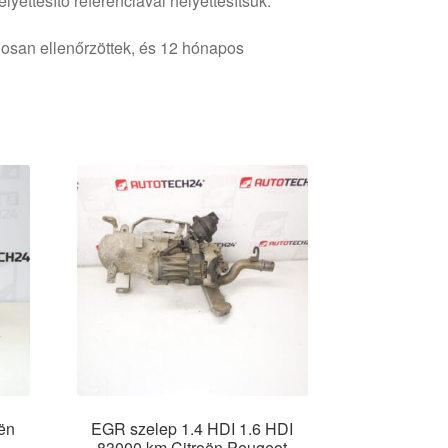
lyettesítő referenciával helyettesítsük.
osan ellenőrzöttek, és 12 hónapos
ën
EGR szelep 1.4 HDI 1.6 HDI
83000 km Citroën Peugeot