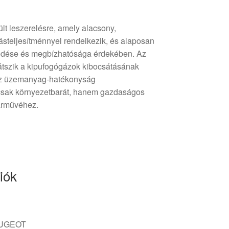
lt leszerelésre, amely alacsony,
steljesítménnyel rendelkezik, és alaposan
űködése és megbízhatósága érdekében. Az
átszik a kipufogógázok kibocsátásának
az üzemanyag-hatékonyság
csak környezetbarát, hanem gazdaságos
árművéhez.
iók
UGEOT