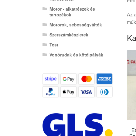
Fenn
Motor - alkatrészek és
Az a
tartozékok
műkö
Motorok, sebességváltók
Szerszámkészletek
Ka
Test
Vonórudak és kötélpályák
E
Pe