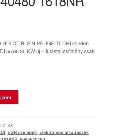
640480 1618NR
.6 HDI CITROEN PEUGEOT DRI minden
DI 55 66 80 KW új – futásteljesítmény csak
eszem
-C7_K8
HDI
,
EGR szelepek
,
Elektromos alkatrészek
,
1618NR
,
9685640480