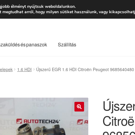
Ft-tól
Hétfő-Péntek
gjobb élményt nyújtsuk weboldalunkon.
megtudhat arról, hogy milyen sütiket használunk, vagy kikapcsolhatj
szaküldés és panaszok
Szállítás
lási feltételek
Kapcsolatba lépni
Kifizetések
Panasz
elepek
1.6 HDI
Újszerű EGR 1.6 HDI Citroën Peugeot 968564048
Saját fiókom
Szállítás
Szállítás világszerte
Szekér
Újsze
Citro
🔍