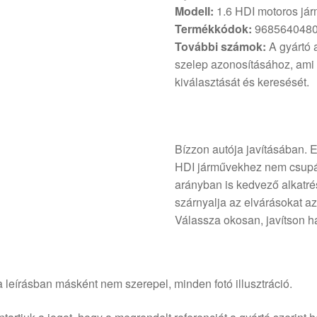
Modell:
1.6 HDI motoros já
Termékkódok:
9685640480
További számok:
A gyártó 
szelep azonosításához, ami 
kiválasztását és keresését.
Bízzon autója javításában. 
HDI járművekhez nem csupá
arányban is kedvező alkatrész
szárnyalja az elvárásokat az
Válassza okosan, javítson h
 leírásban másként nem szerepel, minden fotó illusztráció.