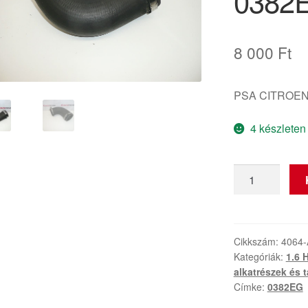
0382
8 000
Ft
PSA CITROEN
4 készleten
Turbócső
1.6
HDI
Citroën
Peugeot
Cikkszám:
4064
Kategóriák:
1.6 
0382EG
alkatrészek és 
mennyiség
Címke:
0382EG