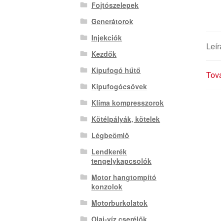
Fojtószelepek
Generátorok
Injekciók
Leír
Kezdők
Kipufogó hűtő
Tová
Kipufogócsövek
Klíma kompresszorok
Kötélpályák, kötelek
Légbeömlő
Lendkerék
tengelykapcsolók
Motor hangtompító
konzolok
Motorburkolatok
Olaj-víz cserélők