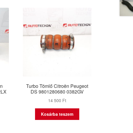
ën
Turbo Tömlő Citroën Peugeot
2LX
DS 9801280680 0382GV
14 500
Ft
Kosárba teszem