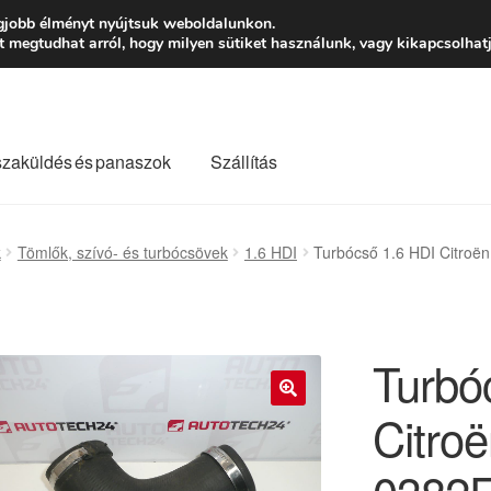
Ft-tól
Hétfő-Péntek
gjobb élményt nyújtsuk weboldalunkon.
megtudhat arról, hogy milyen sütiket használunk, vagy kikapcsolhatj
szaküldés és panaszok
Szállítás
lási feltételek
Kapcsolatba lépni
Kifizetések
Panasz
k
Tömlők, szívó- és turbócsövek
1.6 HDI
Turbócső 1.6 HDI Citroë
Saját fiókom
Szállítás
Szállítás világszerte
Szekér
Turbó
Citro
🔍