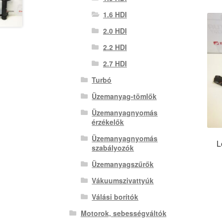
1.6 HDI
2.0 HDI
2.2 HDI
2.7 HDI
Turbó
Üzemanyag-tömlők
Üzemanyagnyomás
érzékelők
Üzemanyagnyomás
L
szabályozók
Üzemanyagszűrők
Vákuumszivattyúk
Válási borítók
Motorok, sebességváltók