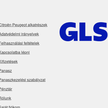
Citroën Peugeot alkatrészek
Adatvédelmi irányelvek
Felhasználási feltételek
Kapcsolatba lépni
Kifizetések
Panasz
Panaszkezelési szabályzat
Pénztár
Rólunk
Saját fiókom