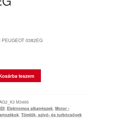
EG
 PEUGEOT 0382EG
Kosárba teszem
-AG2_K3 M3466
HDI
,
Elektromos alkatrészek
,
Motor -
tartozékok
,
Tömlők, szívó- és turbócsövek