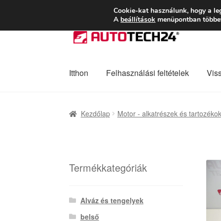
SZÁLLÍTÁS 2618 
Cookie-kat használunk, hogy a le
A
beállítások
menüpontban többet 
Ugrás
Kilépés
a
a
navigációhoz
tartalomba
Itthon
Felhasználási feltételek
Vis
Kezdőlap
Adatvédelmi irányelvek
Felhaszná
Kezdőlap
Motor - alkatrészek és tartozéko
Panaszkezelési szabályzat
Pénztár
Rólunk
Termékkategóriák
Alváz és tengelyek
belső