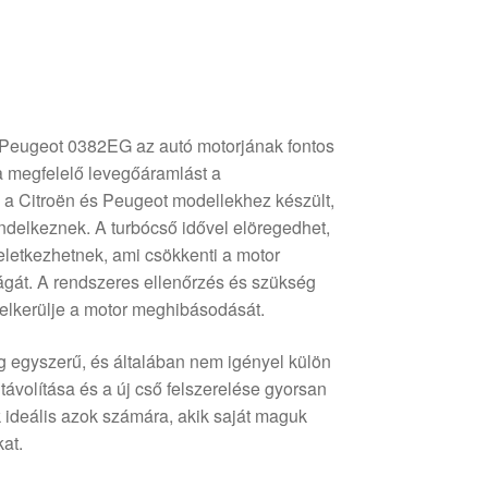
 Peugeot 0382EG az autó motorjának fontos
 a megfelelő levegőáramlást a
k a Citroën és Peugeot modellekhez készült,
ndelkeznek. A turbócső idővel elöregedhet,
letkezhetnek, ami csökkenti a motor
ágát. A rendszeres ellenőrzés és szükség
y elkerülje a motor meghibásodását.
g egyszerű, és általában nem igényel külön
ltávolítása és a új cső felszerelése gyorsan
k ideális azok számára, akik saját maguk
kat.