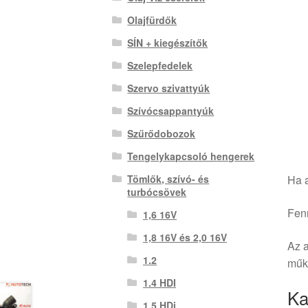
Olajfürdők
SÍN + kiegészítők
Szelepfedelek
Szervo szivattyúk
Szívócsappantyúk
Szűrődobozok
Tengelykapcsoló hengerek
Tömlők, szívó- és
Ha a
turbócsövek
Fenn
1,6 16V
1,8 16V és 2,0 16V
Az a
1.2
műkö
1.4 HDI
Ka
1.5 HDi