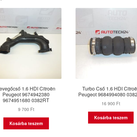
evegőcső 1.6 HDI Citroën
Turbo Cső 1.6 HDI Citro
Peugeot 9674942380
Peugeot 9684994080 038
9674951680 0382RT
16 900
Ft
9 700
Ft
Kosárba teszem
Kosárba teszem