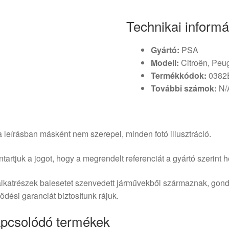
Technikai informá
Gyártó:
PSA
Modell:
Citroën, Peu
Termékkódok:
0382
További számok:
N/
 leírásban másként nem szerepel, minden fotó illusztráció.
tartjuk a jogot, hogy a megrendelt referenciát a gyártó szerint he
lkatrészek balesetet szenvedett járművekből származnak, gond
dési garanciát biztosítunk rájuk.
pcsolódó termékek