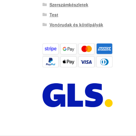
Szerszámkészletek
Test
Vonórudak és kötélpályák