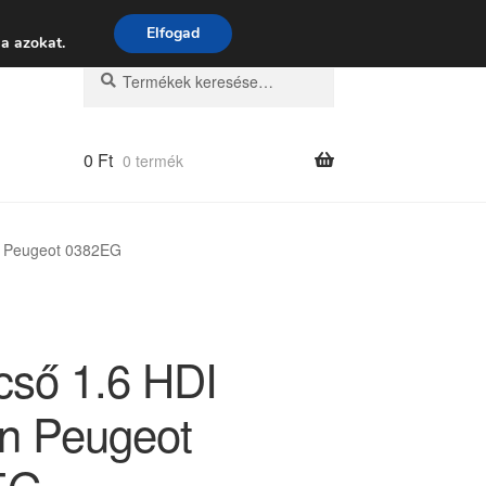
 9:00–16:00
06 80 088 054
Elfogad
a azokat.
Keresés
Keresés
a
következőre:
0
Ft
0 termék
n Peugeot 0382EG
cső 1.6 HDI
ën Peugeot