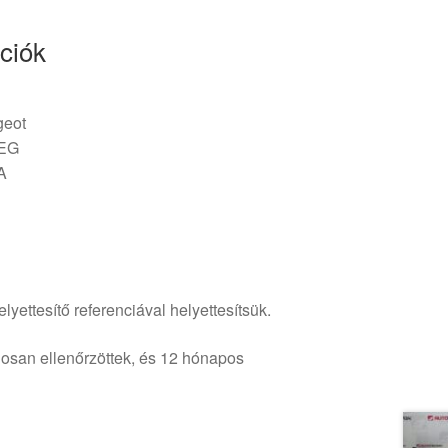
ciók
geot
EG
A
lyettesítő referenciával helyettesítsük.
osan ellenőrzöttek, és 12 hónapos