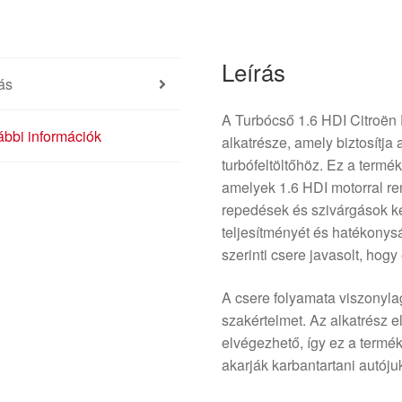
Leírás
ás
A Turbócső 1.6 HDI Citroën
bbi információk
alkatrésze, amely biztosítja
turbófeltöltőhöz. Ez a termé
amelyek 1.6 HDI motorral re
repedések és szivárgások ke
teljesítményét és hatékonys
szerinti csere javasolt, hog
A csere folyamata viszonyla
szakértelmet. Az alkatrész e
elvégezhető, így ez a termé
akarják karbantartani autóju