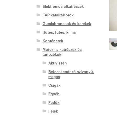
Elektromos alkatrészek
FAP katalizátorok
Gumiabroncsok és kerekek
Hűtés, fűtés, klíma
Konténerek
Motor - alkatrészek és
tartozékok
Aktív szén
Befecskendező szivattyú.
magas
Csigák
Egyéb
Fedők
Fejek