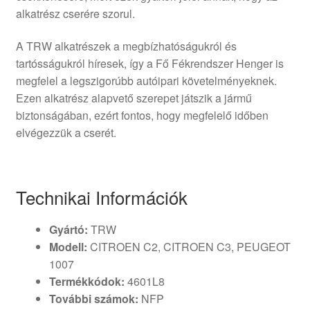
alkatrész cserére szorul.
A TRW alkatrészek a megbízhatóságukról és
tartósságukról híresek, így a Fő Fékrendszer Henger is
megfelel a legszigorúbb autóipari követelményeknek.
Ezen alkatrész alapvető szerepet játszik a jármű
biztonságában, ezért fontos, hogy megfelelő időben
elvégezzük a cserét.
Technikai Információk
Gyártó:
TRW
Modell:
CITROEN C2, CITROEN C3, PEUGEOT
1007
Termékkódok:
4601L8
További számok:
NFP