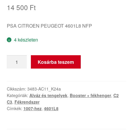
14 500
Ft
PSA CITROEN PEUGEOT 4601L8 NFP
4 készleten
Fő
Kosárba teszem
Fékrendszer
Henger
TRW
Citroën
Cikkszám:
3483-AC11_K24a
Kategóriák:
Alváz és tengelyek
,
Booster + fékhenger
,
C2
Peugeot
C3
,
Fékrendszer
4601L8
Címkék:
1007-hez
,
4601L8
mennyiség