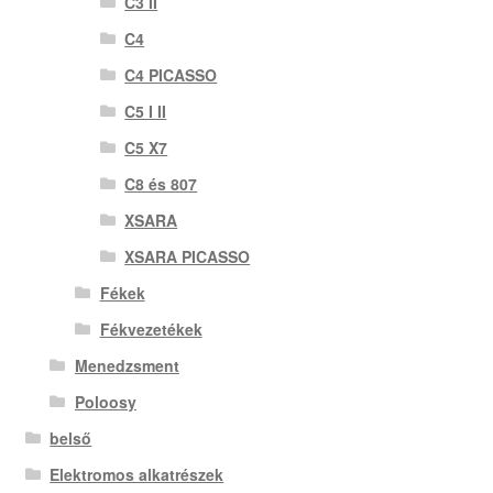
C3 II
C4
C4 PICASSO
C5 I II
C5 X7
C8 és 807
XSARA
XSARA PICASSO
Fékek
Fékvezetékek
Menedzsment
Poloosy
belső
Elektromos alkatrészek