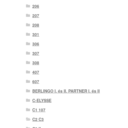
206
207
208
301
306
307
308
407
607
BERLINGO I. és II. PARTNER I. és II
C-ELYSSE
C1 107
C2 C3