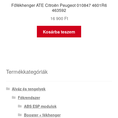
Főfékhenger ATE Citroën Peugeot 010847 4601R6
463592
16 900
Ft
Kosárba teszem
Termékkategóriák
Alváz és tengelyek
Fékrendszer
ABS ESP modulok
Booster + fékhenger