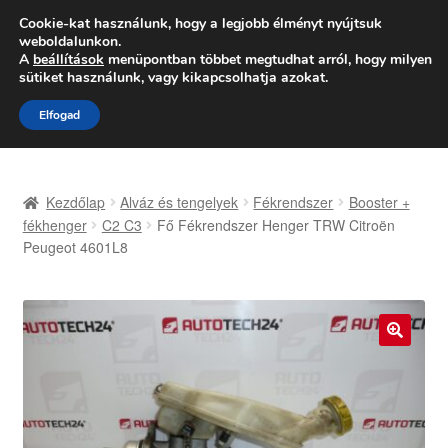
SZÁLLÍTÁS 2618 Ft-tól
Cookie-kat használunk, hogy a legjobb élményt nyújtsuk
weboldalunkon.
Hétfő-Péntek 9:00–16:00
06 80 088 054
A
beállítások
menüpontban többet megtudhat arról, hogy milyen
sütiket használunk, vagy kikapcsolhatja azokat.
Ugrás
Kilépés
Menü
Elfogad
a
a
navigációhoz
tartalomba
Kezdőlap
Kezdőlap
Alváz és tengelyek
Fékrendszer
Booster +
Adatvédelmi irányelvek
fékhenger
C2 C3
Fő Fékrendszer Henger TRW Citroën
Peugeot 4601L8
Felhasználási feltételek
Kapcsolatba lépni
🔍
Kifizetések
Panasz