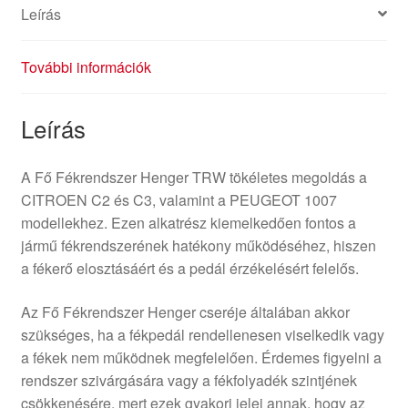
Leírás
További információk
Leírás
A Fő Fékrendszer Henger TRW tökéletes megoldás a
CITROEN C2 és C3, valamint a PEUGEOT 1007
modellekhez. Ezen alkatrész kiemelkedően fontos a
jármű fékrendszerének hatékony működéséhez, hiszen
a fékerő elosztásáért és a pedál érzékelésért felelős.
Az Fő Fékrendszer Henger cseréje általában akkor
szükséges, ha a fékpedál rendellenesen viselkedik vagy
a fékek nem működnek megfelelően. Érdemes figyelni a
rendszer szivárgására vagy a fékfolyadék szintjének
csökkenésére, mert ezek gyakori jelei annak, hogy az