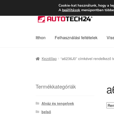
SZÁLLÍTÁS 2618 
Cookie-kat használunk, hogy a le
A
beállítások
menüpontban többet 
Ugrás
Kilépés
a
a
navigációhoz
tartalomba
Itthon
Felhasználási feltételek
Vis
Kezdőlap
Adatvédelmi irányelvek
Felhaszná
Kezdőlap
“a6236J0” címkével rendelkező 
Panaszkezelési szabályzat
Pénztár
Rólunk
a
Termékkategóriák
Alváz és tengelyek
belső