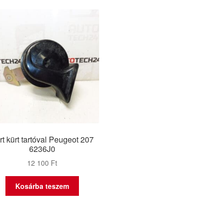
rt kürt tartóval Peugeot 207
6236J0
12 100
Ft
Kosárba teszem