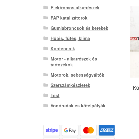
Elektromos alkatrészek
FAP katalizátorok
Gumiabroncsok és kerekek
Hűtés, fűtés, klíma
Konténerek
Motor - alkatrészek és
tartozékok
Motorok, sebességváltók
Szerszámkészletek
Kü
Test
Vonórudak és kötélpályák