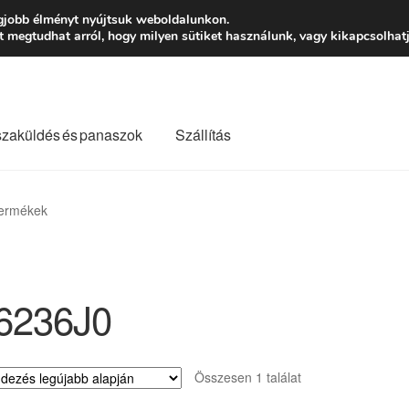
Ft-tól
Hétfő-Péntek
gjobb élményt nyújtsuk weboldalunkon.
megtudhat arról, hogy milyen sütiket használunk, vagy kikapcsolhatj
szaküldés és panaszok
Szállítás
lási feltételek
Kapcsolatba lépni
Kifizetések
Panasz
termékek
Saját fiókom
Szállítás
Szállítás világszerte
Szekér
6236J0
Összesen 1 találat