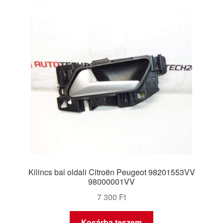
Panaszkezelési szabályzat
Pénztár
Rólunk
Saját fiókom
Szállítás
Szállítás világszerte
Kilincs bal oldali Citroën Peugeot 98201553VV
Szekér
98000001VV
7 300
Ft
Kosárba teszem