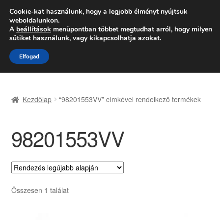
SZÁLLÍTÁS 2618 Ft-tól
Cookie-kat használunk, hogy a legjobb élményt nyújtsuk
weboldalunkon.
Hétfő-Péntek 9:00–16:00
06 80 088 054
A
beállítások
menüpontban többet megtudhat arról, hogy milyen
sütiket használunk, vagy kikapcsolhatja azokat.
Ugrás
Kilépés
Menü
Elfogad
a
a
navigációhoz
tartalomba
Kezdőlap
Kezdőlap
“98201553VV” címkével rendelkező termékek
Adatvédelmi irányelvek
98201553VV
Felhasználási feltételek
Kapcsolatba lépni
Kifizetések
Összesen 1 találat
Panasz