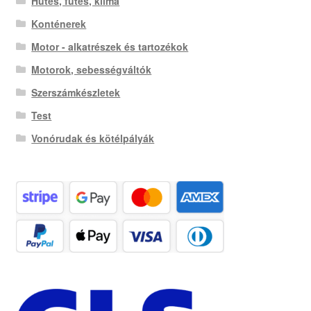
Hűtés, fűtés, klíma
Konténerek
Motor - alkatrészek és tartozékok
Motorok, sebességváltók
Szerszámkészletek
Test
Vonórudak és kötélpályák